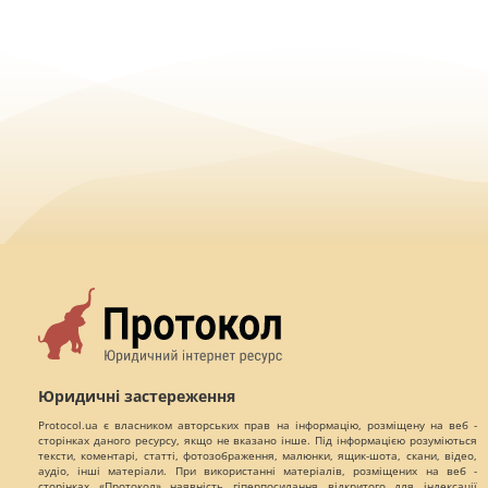
Юридичні застереження
Protocol.ua є власником авторських прав на інформацію, розміщену на веб -
сторінках даного ресурсу, якщо не вказано інше. Під інформацією розуміються
тексти, коментарі, статті, фотозображення, малюнки, ящик-шота, скани, відео,
аудіо, інші матеріали. При використанні матеріалів, розміщених на веб -
сторінках «Протокол» наявність гіперпосилання відкритого для індексації