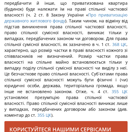
передбачити й інше, що приватизована квартира
(будинок) буде належати їм на праві спільної часткової
власності (ч. 2 ст. 8 Закону України «
Про приватизацію
державного житлового фонду
). Таким чином, на відміну від
підстав виникнення права спільної часткової власності,
право спільної сумісної власності, виникає тільки у
випадках, передбачених законом чи договором. Для права
спільної сумісної власності, як зазначено в ч. 1 ст.
368
ЦК
,
характерно, що розмір частки в праві власності кожного зі
співвласників не визначений. Розмір частки права
власності на спільне майно встановлюється тільки у
випадку поділу спільної сумісної власності чи виділу з неї.
Це безчасткове право спільної власності. Суб´єктами права
спільної сумісної власності можуть бути фізичні і (чи)
юридичні особи, держава, територіальна громада, якщо
інше не встановлено законом. Отже, ч. 4 ст.
355
ЦК
установлює презумпцію права спільної часткової
власності. Право спільної сумісної власності виникає лише
у випадках, передбачених договором або законом (див.
коментар до ст.
355
ЦК
).
КОРИСТУЙТЕСЯ НАШИМИ СЕРВІСАМИ