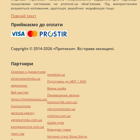
пошуковими системами на protocol.ua обов`язкове. Під використанням
розуміється копіювання, адаптація, рерайтинг, модифікація тощо.
Повний текст
Приймаємо до оплати
Copyright © 2014-2026 «Протокол». Всі права захищені.
Партнери
Сережки з діамантами
pereklad.ua
alliancetechnika.ua
Підготовка до НМТ / ЗНО
миралинкс
Винна шафа
Веб мастер
Перевезення хворих
https://motokosmos.ua/
hospice-life.com.ua/
Синтезатори
mk-translations.ua
perevod.agency
maltina.com.ua
agrotechnika.com.ua
Шафи купе
europeservice.com.ua
Брендові сумки
текст юа
Натяжні стелі Nova Stelya