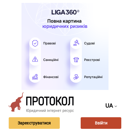
UA
Зареєструватися
Ввійти