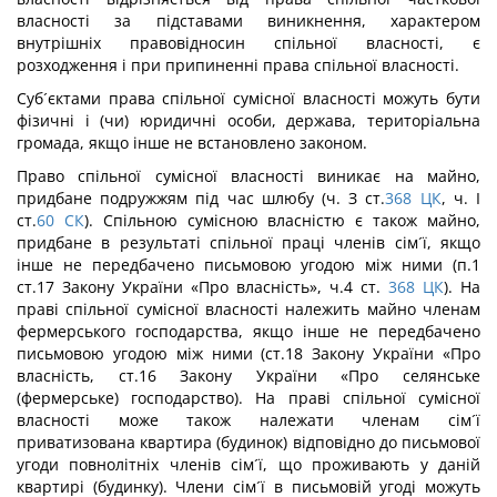
власності за підставами виникнення, характером
внутрішніх правовідносин спільної власності, є
розходження і при припиненні права спільної власності.
Суб´єктами права спільної сумісної власності можуть бути
фізичні і (чи) юридичні особи, держава, територіальна
громада, якщо інше не встановлено законом.
Право спільної сумісної власності виникає на майно,
придбане подружжям під час шлюбу (ч. З ст.
368
ЦК
, ч. І
ст.
60
СК
). Спільною сумісною власністю є також майно,
придбане в результаті спільної праці членів сім´ї, якщо
інше не передбачено письмовою угодою між ними (п.1
ст.17 Закону України «Про власність», ч.4 ст.
368
ЦК
). На
праві спільної сумісної власності належить майно членам
фермерського господарства, якщо інше не передбачено
письмовою угодою між ними (ст.18 Закону України «Про
власність, ст.16 Закону України «Про селянське
(фермерське) господарство). На праві спільної сумісної
власності може також належати членам сім´ї
приватизована квартира (будинок) відповідно до письмової
угоди повнолітніх членів сім´ї, що проживають у даній
квартирі (будинку). Члени сім´ї в письмовій угоді можуть