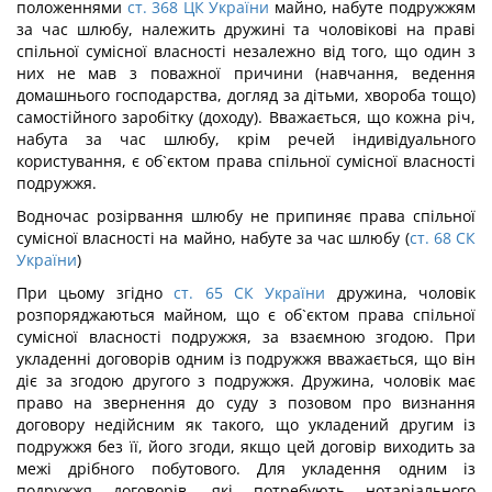
положеннями
ст. 368 ЦК України
майно, набуте подружжям
за час шлюбу, належить дружині та чоловікові на праві
спільної сумісної власності незалежно від того, що один з
них не мав з поважної причини (навчання, ведення
домашнього господарства, догляд за дітьми, хвороба тощо)
самостійного заробітку (доходу). Вважається, що кожна річ,
набута за час шлюбу, крім речей індивідуального
користування, є об`єктом права спільної сумісної власності
подружжя.
Водночас розірвання шлюбу не припиняє права спільної
сумісної власності на майно, набуте за час шлюбу (
ст. 68 СК
України
)
При цьому згідно
ст. 65 СК України
дружина, чоловік
розпоряджаються майном, що є об`єктом права спільної
сумісної власності подружжя, за взаємною згодою. При
укладенні договорів одним із подружжя вважається, що він
діє за згодою другого з подружжя. Дружина, чоловік має
право на звернення до суду з позовом про визнання
договору недійсним як такого, що укладений другим із
подружжя без її, його згоди, якщо цей договір виходить за
межі дрібного побутового. Для укладення одним із
подружжя договорів, які потребують нотаріального