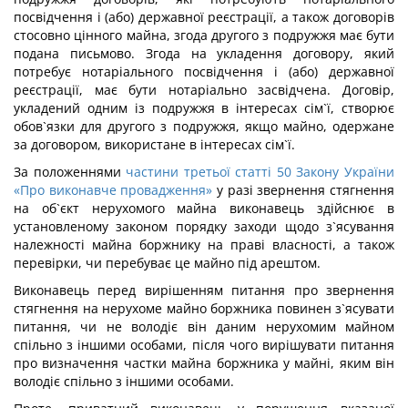
посвідчення і (або) державної реєстрації, а також договорів
стосовно цінного майна, згода другого з подружжя має бути
подана письмово. Згода на укладення договору, який
потребує нотаріального посвідчення і (або) державної
реєстрації, має бути нотаріально засвідчена. Договір,
укладений одним із подружжя в інтересах сім`ї, створює
обов`язки для другого з подружжя, якщо майно, одержане
за договором, використане в інтересах сім`ї.
За положеннями
частини третьої статті 50 Закону України
«Про виконавче провадження»
у разі звернення стягнення
на об`єкт нерухомого майна виконавець здійснює в
установленому законом порядку заходи щодо з`ясування
належності майна боржнику на праві власності, а також
перевірки, чи перебуває це майно під арештом.
Виконавець перед вирішенням питання про звернення
стягнення на нерухоме майно боржника повинен з`ясувати
питання, чи не володіє він даним нерухомим майном
спільно з іншими особами, після чого вирішувати питання
про визначення частки майна боржника у майні, яким він
володіє спільно з іншими особами.