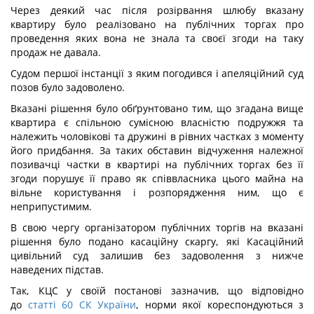
Через деякий час після розірвання шлюбу вказану
квартиру було реалізовано на публічних торгах про
проведення яких вона не знала та своєї згоди на таку
продаж не давала.
Судом першої інстанції з яким погодився і апеляційний суд
позов було задоволено.
Вказані рішення було обґрунтовано тим, що згадана вище
квартира є спільною сумісною власністю подружжя та
належить чоловікові та дружині в рівних частках з моменту
його придбання. За таких обставин відчуження належної
позивачці частки в квартирі на публічних торгах без її
згоди порушує її право як співвласника цього майна на
вільне користування і розпорядження ним, що є
неприпустимим.
В свою чергу організатором публічних торгів на вказані
рішення було подано касаційну скаргу, які Касаційний
цивільний суд залишив без задоволення з нижче
наведених підстав.
Так, КЦС у своїй постанові зазначив, що відповідно
до
статті 60 СК України
, норми якої кореспондуються з