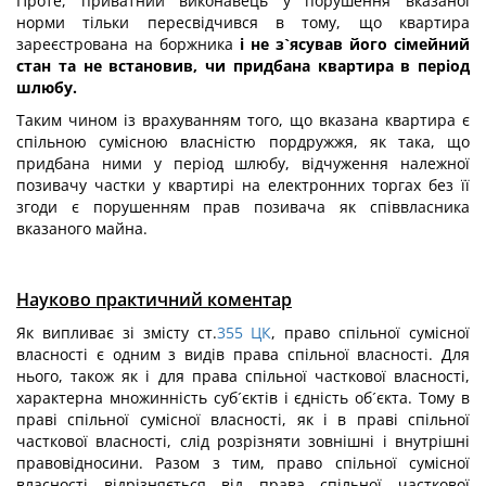
Проте, приватний виконавець у порушення вказаної
норми тільки пересвідчився в тому, що квартира
зареєстрована на боржника
і не з`ясував його сімейний
стан та не встановив, чи придбана квартира в період
шлюбу.
Таким чином із врахуванням того, що вказана квартира є
спільною сумісною власністю пордружжя, як така, що
придбана ними у період шлюбу, відчуження належної
позивачу частки у квартирі на електронних торгах без її
згоди є порушенням прав позивача як співвласника
вказаного майна.
Науково практичний коментар
Як випливає зі змісту ст.
355
ЦК
, право спільної сумісної
власності є одним з видів права спільної власності. Для
нього, також як і для права спільної часткової власності,
характерна множинність суб´єктів і єдність об´єкта. Тому в
праві спільної сумісної власності, як і в праві спільної
часткової власності, слід розрізняти зовнішні і внутрішні
правовідносини. Разом з тим, право спільної сумісної
власності відрізняється від права спільної часткової