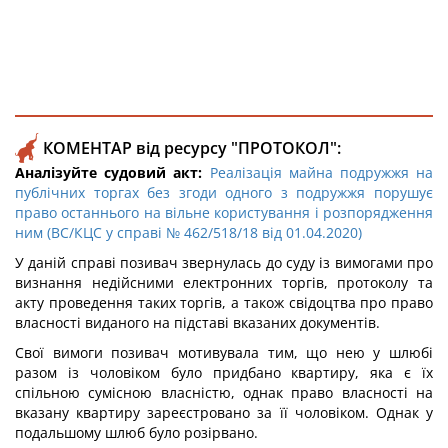
КОМЕНТАР від ресурсу "ПРОТОКОЛ":
Аналізуйте судовий акт:
Реалізація майна подружжя на
публічних торгах без згоди одного з подружжя порушує
право останнього на вільне користування і розпорядження
ним (ВС/КЦС у справі № 462/518/18 від 01.04.2020)
У даній справі позивач звернулась до суду із вимогами про
визнання недійсними електронних торгів, протоколу та
акту проведення таких торгів, а також свідоцтва про право
власності виданого на підставі вказаних документів.
Свої вимоги позивач мотивувала тим, що нею у шлюбі
разом із чоловіком було придбано квартиру, яка є їх
спільною сумісною власністю, однак право власності на
вказану квартиру зареєстровано за її чоловіком. Однак у
подальшому шлюб було розірвано.