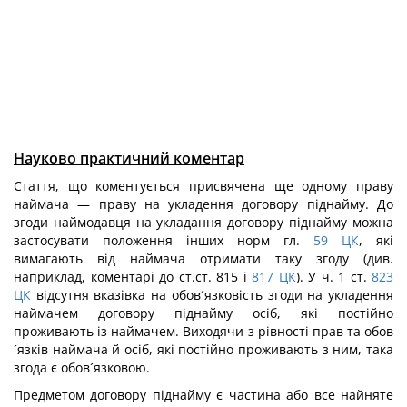
Науково практичний коментар
Стаття, що коментується присвячена ще одному праву
наймача — праву на укладення договору піднайму. До
згоди наймодавця на укладання договору піднайму можна
застосувати положення інших норм гл.
59
ЦК
, які
вимагають від наймача отримати таку згоду (див.
наприклад, коментарі до ст.ст. 815 і
817
ЦК
). У ч. 1 ст.
823
ЦК
відсутня вказівка на обов´язковість згоди на укладення
наймачем договору піднайму осіб, які постійно
проживають із наймачем. Виходячи з рівності прав та обов
´язків наймача й осіб, які постійно проживають з ним, така
згода є обов´язковою.
Предметом договору піднайму є частина або все найняте