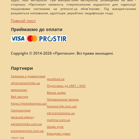
аудіо, інші матеріали. При використанні матеріалів, розміщених на веб -
сторінках «Протокол» наявність гіперпосилання відкритого для індексації
пошуковими системами на protocol.ua обов`язкове. Під використанням
розуміється копіювання, адаптація, рерайтинг, модифікація тощо.
Повний текст
Приймаємо до оплати
Copyright © 2014-2026 «Протокол». Всі права захищені.
Партнери
Сережки з діамантами
pereklad.ua
alliancetechnika.ua
Підготовка до НМТ / ЗНО
миралинкс
Винна шафа
Веб мастер
Перевезення хворих
https://motokosmos.ua/
hospice-life.com.ua/
Синтезатори
mk-translations.ua
perevod.agency
maltina.com.ua
agrotechnika.com.ua
Шафи купе
europeservice.com.ua
Брендові сумки
текст юа