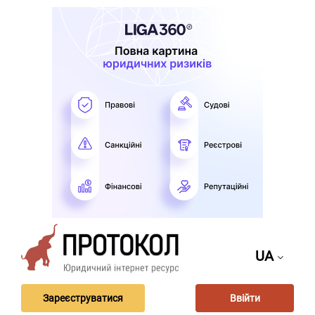
UA
Зареєструватися
Ввійти