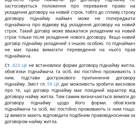
застосовується положення про переважне право на
укладення договору на новий строк, тобто до спливу строку
договору піднайму наймач може не попереджати
піднаймача про відмову від укладення договору на новий
строк. Такий договір може вважатися укладеним на новий
строк тільки після укладення нового договору. Якщо новий
договір піднайму укладений з іншою особою, то піднаймач
не має права вимагати переведення на нього прав
піднаймача.
Ст.
823
ЦК
не встановлює форми договору піднайму житла,
обов´язки піднаймача та осіб, які постійно проживають з
ним, підстави дострокового припинення договору
піднайму. Зміст гл.
59
ЦК
дає можливість зробити висновок
про те, що договір піднайму має похідний характер від
договору найму житла. Тим самим визначаються вимоги до
договору піднайму щодо його форми, обов´язків
піднаймача та осіб, які постійно проживають із ним тощо.
Ці вимоги мають відповідати подібним правовідносинам за
договором найму житла.