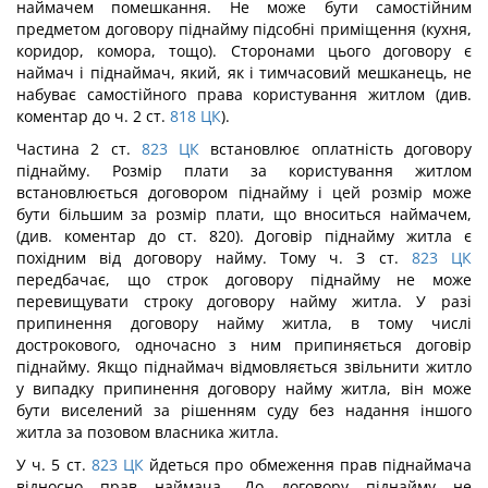
наймачем помешкання. Не може бути самостійним
предметом договору піднайму підсобні приміщення (кухня,
коридор, комора, тощо). Сторонами цього договору є
наймач і піднаймач, який, як і тимчасовий мешканець, не
набуває самостійного права користування житлом (див.
коментар до ч. 2 ст.
818
ЦК
).
Частина 2 ст.
823
ЦК
встановлює оплатність договору
піднайму. Розмір плати за користування житлом
встановлюється договором піднайму і цей розмір може
бути більшим за розмір плати, що вноситься наймачем,
(див. коментар до ст. 820). Договір піднайму житла є
похідним від договору найму. Тому ч. З ст.
823
ЦК
передбачає, що строк договору піднайму не може
перевищувати строку договору найму житла. У разі
припинення договору найму житла, в тому числі
дострокового, одночасно з ним припиняється договір
піднайму. Якщо піднаймач відмовляється звільнити житло
у випадку припинення договору найму житла, він може
бути виселений за рішенням суду без надання іншого
житла за позовом власника житла.
У ч. 5 ст.
823
ЦК
йдеться про обмеження прав піднаймача
відносно прав наймача. До договору піднайму не