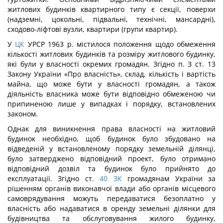
житлових будинків квартирного типу є секції, поверхи
(надземні, цокольні, підвальні, технічні, мансардні),
сходово-ліфтові вузли, квартири (групи квартир).
У
ЦК
УРСР 1963 р. містилося положення щодо обмеження
кількості житлових будинків та розміру житлового будинку,
які були у власності окремих громадян. Згідно п. З ст. 13
Закону України «Про власність», склад, кількість і вартість
майна, що може бути у власності громадян, а також
діяльність власника може бути відповідно обмеженою чи
припиненою лише у випадках і порядку, встановлених
законом.
Однак для виникнення права власності на житловий
будинок необхідно, щоб будинок було збудовано на
відведеній у встановленому порядку земельній ділянці,
було затверджено відповідний проект, було отримано
відповідний дозвіл та будинок було прийнято до
експлуатації. Згідно ст.
40
ЗК
громадянам України за
рішенням органів виконавчої влади або органів місцевого
самоврядування можуть передаватися безоплатно у
власність або надаватися в оренду земельні ділянки для
будівництва та обслуговування жилого будинку,