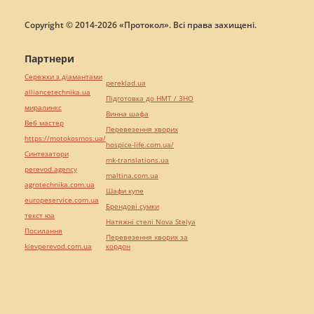
Copyright © 2014-2026 «Протокол». Всі права захищені.
Партнери
Сережки з діамантами
pereklad.ua
alliancetechnika.ua
Підготовка до НМТ / ЗНО
миралинкс
Винна шафа
Веб мастер
Перевезення хворих
https://motokosmos.ua/
hospice-life.com.ua/
Синтезатори
mk-translations.ua
perevod.agency
maltina.com.ua
agrotechnika.com.ua
Шафи купе
europeservice.com.ua
Брендові сумки
текст юа
Натяжні стелі Nova Stelya
Посилання
Перевезення хворих за
kievperevod.com.ua
кордон