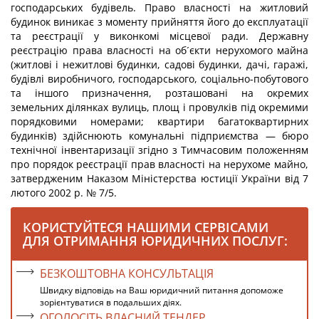
господарських будівель. Право власності на житловий
будинок виникає з моменту прийняття його до експлуатації
та реєстрації у виконкомі місцевої ради. Державну
реєстрацію права власності на об´єкти нерухомого майна
(житлові і нежитлові будинки, садові будинки, дачі, гаражі,
будівлі виробничого, господарського, соціально-побутового
та іншого призначення, розташовані на окремих
земельних ділянках вулиць, площ і провулків під окремими
порядковими номерами; квартири багатоквартирних
будинків) здійснюють комунальні підприємства — бюро
технічної інвентаризації згідно з Тимчасовим положенням
про порядок реєстрації прав власності на нерухоме майно,
затвердженим Наказом Міністерства юстиції України від 7
лютого 2002 р. № 7/5.
КОРИСТУЙТЕСЯ НАШИМИ СЕРВІСАМИ
ДЛЯ ОТРИМАННЯ ЮРИДИЧНИХ ПОСЛУГ:
БЕЗКОШТОВНА КОНСУЛЬТАЦІЯ
Швидку відповідь на Ваш юридичний питання допоможе
зорієнтуватися в подальших діях.
ОГОЛОСІТЬ ВЛАСНИЙ ТЕНДЕР