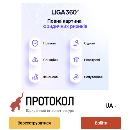
UA
Зареєструватися
Ввійти