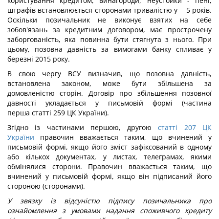
користування кредитом, винагороди, неустойки - пені,
штрафів встановлюється сторонами тривалістю у 5 років.
Оскільки позичальник не виконує взятих на себе
зобов'язань за кредитним договором, має прострочену
заборгованість, яка повинна бути стягнута з нього. При
цьому, позовна давність за вимогами банку спливає у
березні 2015 року.
В свою чергу ВСУ визначив, що позовна давність,
встановлена законом, може бути збільшена за
домовленістю сторін. Договір про збільшення позовної
давності укладається у письмовій формі (частина
перша статті 259 ЦК України).
Згідно із частинами першою, другою
статті 207 ЦК
України
правочин вважається таким, що вчинений у
письмовій формі, якщо його зміст зафіксований в одному
або кількох документах, у листах, телеграмах, якими
обмінялися сторони. Правочин вважається таким, що
вчинений у письмовій формі, якщо він підписаний його
стороною (сторонами).
У звязку із відсуністю підпису позичальника про
ознайомлення з умовами
надання споживчого кредиту