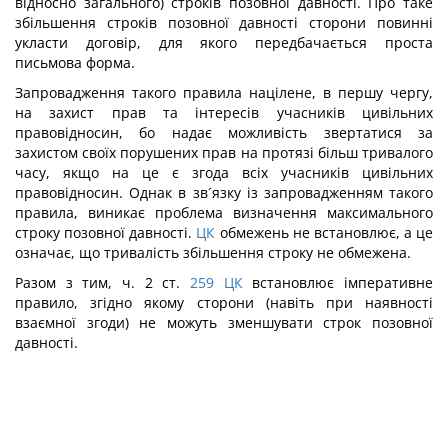
відносно загального) строків позовної давності. Про таке
збільшення строків позовної давності сторони повинні
укласти договір, для якого передбачається проста
письмова форма.
Запровадження такого правила націлене, в першу чергу,
на захист прав та інтересів учасників цивільних
правовідносин, бо надає можливість звертатися за
захистом своїх порушених прав на протязі більш тривалого
часу, якщо на це є згода всіх учасників цивільних
правовідносин. Однак в зв´язку із запровадженням такого
правила, виникає проблема визначення максимального
строку позовної давності.
ЦК
обмежень не встановлює, а це
означає, що тривалість збільшення строку не обмежена.
Разом з тим, ч. 2 ст.
259
ЦК
встановлює імперативне
правило, згідно якому сторони (навіть при наявності
взаємної згоди) не можуть зменшувати строк позовної
давності.