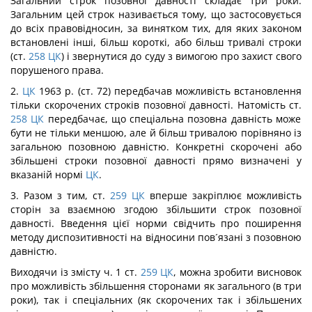
Загальний строк позовної давності складає три роки.
Загальним цей строк називається тому, що застосовується
до всіх правовідносин, за винятком тих, для яких законом
встановлені інші, більш короткі, або більш тривалі строки
(ст.
258
ЦК
) і звернутися до суду з вимогою про захист свого
порушеного права.
2.
ЦК
1963 р. (ст. 72) передбачав можливість встановлення
тільки скорочених строків позовної давності. Натомість ст.
258
ЦК
передбачає, що спеціальна позовна давність може
бути не тільки меншою, але й більш тривалою порівняно із
загальною позовною давністю. Конкретні скорочені або
збільшені строки позовної давності прямо визначені у
вказаній нормі
ЦК
.
3. Разом з тим, ст.
259
ЦК
вперше закріплює можливість
сторін за взаємною згодою збільшити строк позовної
давності. Введення цієї норми свідчить про поширення
методу диспозитивності на відносини пов´язані з позовною
давністю.
Виходячи із змісту ч. 1 ст.
259
ЦК
, можна зробити висновок
про можливість збільшення сторонами як загального (в три
роки), так і спеціальних (як скорочених так і збільшених