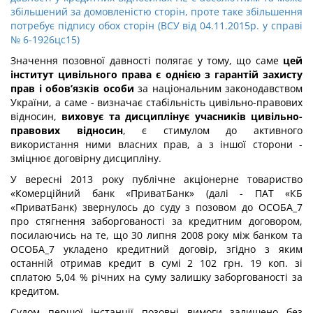
збільшений за домовленістю сторін, проте таке збільшення
потребує підпису обох сторін (ВСУ від 04.11.2015р. у справі
№ 6-1926цс15)
Значення позовної давності полягає у тому, що саме
цей
інститут цивільного права є однією з гарантій захисту
прав і обов’язків особи
за національним законодавством
України, а саме - визначає стабільність цивільно-правових
відносин,
виховує та дисциплінує учасників цивільно-
правових відносин
, є стимулом до активного
використання ними власних прав, а з іншої сторони -
зміцнює договірну дисципліну.
У вересні 2013 року публічне акціонерне товариство
«Комерційний банк «ПриватБанк» (далі - ПАТ «КБ
«ПриватБанк) звернулось до суду з позовом до ОСОБА_7
про стягнення заборгованості за кредитним договором,
посилаючись на те, що 30 липня 2008 року між банком та
ОСОБА_7 укладено кредитний договір, згідно з яким
останній отримав кредит в сумі 2 102 грн. 19 коп. зі
сплатою 5,04 % річних на суму залишку заборгованості за
кредитом.
Судом першої інстанції позовні вимоги залишено без