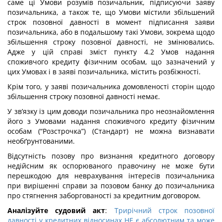
саме ці Умови розумів позичальник, підписуючи заяву
позичальника, а також те, що Умови містили збільшений
строк позовної давності в момент підписання заяви
позичальника, або в подальшому такі Умови, зокрема щодо
збільшення строку позовної давності, не змінювались.
Адже у цій справі зміст пункту 4.2 Умов надання
споживчого кредиту фізичним особам, що зазначений у
цих Умовах і в заяві позичальника, містить розбіжності.
Крім того, у заяві позичальника домовленості сторін щодо
збільшення строку позовної давності немає.
У зв’язку із цим доводи позичальника про неознайомлення
його з Умовами надання споживчого кредиту фізичним
особам (“Розстрочка”) (Стандарт) не можна визнавати
необґрунтованими.
Відсутність позову про визнання кредитного договору
недійсним як оспорюваного правочину не може бути
перешкодою для неврахування інтересів позичальника
при вирішенні справи за позовом банку до позичальника
про стягнення заборгованості за кредитним договором.
Аналізуйте судовий акт
:
Трирічний строк позовної
давності у кредитних відносинах НЕ є абсолютним та може