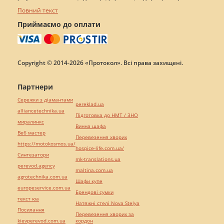
Повний текст
Приймаємо до оплати
Copyright © 2014-2026 «Протокол». Всі права захищені.
Партнери
Сережки з діамантами
pereklad.ua
alliancetechnika.ua
Підготовка до НМТ / ЗНО
миралинкс
Винна шафа
Веб мастер
Перевезення хворих
https://motokosmos.ua/
hospice-life.com.ua/
Синтезатори
mk-translations.ua
perevod.agency
maltina.com.ua
agrotechnika.com.ua
Шафи купе
europeservice.com.ua
Брендові сумки
текст юа
Натяжні стелі Nova Stelya
Посилання
Перевезення хворих за
kievperevod.com.ua
кордон