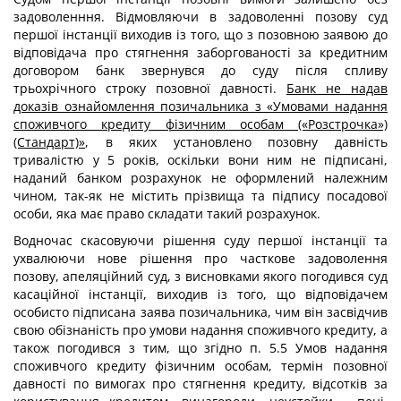
задоволенння. Відмовляючи в задоволенні позову суд
першої інстанції виходив із того, що з позовною заявою до
відповідача про стягнення заборгованості за кредитним
договором банк звернувся до суду після спливу
трьохрічного строку позовної давності.
Банк не надав
доказів ознайомлення позичальника з «Умовами надання
споживчого кредиту фізичним особам («Розстрочка»)
(Стандарт)»
, в яких установлено позовну давність
тривалістю у 5 років, оскільки вони ним не підписані,
наданий банком розрахунок не оформлений належним
чином, так-як не містить прізвища та підпису посадової
особи, яка має право складати такий розрахунок.
Водночас скасовуючи рішення суду першої інстанції та
ухвалюючи нове рішення про часткове задоволення
позову, апеляційний суд, з висновками якого погодився суд
касаційної інстанції, виходив із того, що відповідачем
особисто підписана заява позичальника, чим він засвідчив
свою обізнаність про умови надання споживчого кредиту, а
також погодився з тим, що згідно п. 5.5 Умов надання
споживчого кредиту фізичним особам, термін позовної
давності по вимогах про стягнення кредиту, відсотків за