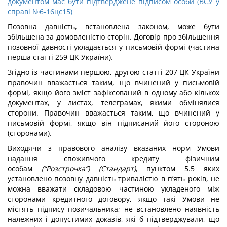
документом має бути підтверджене підписом особи (ВСУ у
справі №6-16цс15)
Позовна давність, встановлена законом, може бути
збільшена за домовленістю сторін. Договір про збільшення
позовної давності укладається у письмовій формі (частина
перша статті 259 ЦК України).
Згідно із частинами першою, другою статті 207 ЦК України
правочин вважається таким, що вчинений у письмовій
формі, якщо його зміст зафіксований в одному або кількох
документах, у листах, телеграмах, якими обмінялися
сторони. Правочин вважається таким, що вчинений у
письмовій формі, якщо він підписаний його стороною
(сторонами).
Виходячи з правового аналізу вказаних норм Умови
надання споживчого кредиту фізичним
особам
(“Розстрочка”) (Стандарт)
, пунктом 5.5 яких
установлено позовну давність тривалістю в п’ять років, не
можна вважати складовою частиною укладеного між
сторонами кредитного договору, якщо такі Умови не
містять підпису позичальника; не встановлено наявність
належних і допустимих доказів, які б підтверджували, що