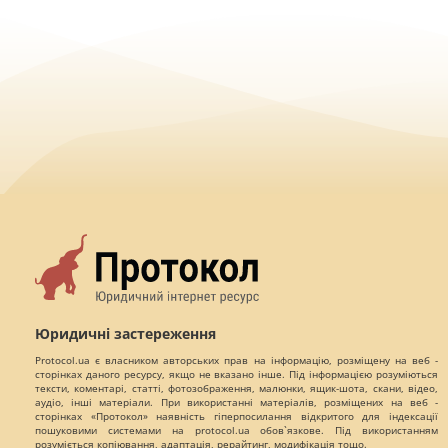
Юридичні застереження
Protocol.ua є власником авторських прав на інформацію, розміщену на веб -
сторінках даного ресурсу, якщо не вказано інше. Під інформацією розуміються
тексти, коментарі, статті, фотозображення, малюнки, ящик-шота, скани, відео,
аудіо, інші матеріали. При використанні матеріалів, розміщених на веб -
сторінках «Протокол» наявність гіперпосилання відкритого для індексації
пошуковими системами на protocol.ua обов`язкове. Під використанням
розуміється копіювання, адаптація, рерайтинг, модифікація тощо.