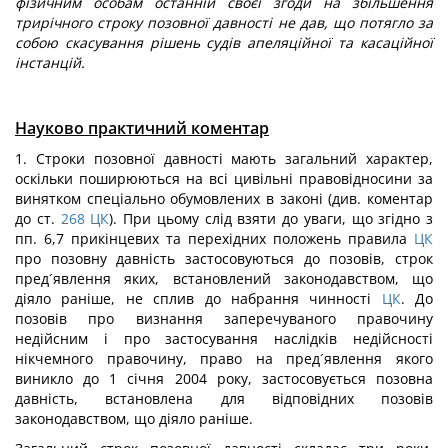
фізичним особам останній своєї згоди на збільшення
трирічного строку позовної давності не дав, що потягло за
собою скасування рішень судів апеляційної та касаційної
інстанцій.
Науково практичний коментар
1. Строки позовної давності мають загальний характер,
оскільки поширюються на всі цивільні правовідносини за
винятком спеціально обумовлених в законі (див. коментар
до ст.
268
ЦК
). При цьому слід взяти до уваги, що згідно з
пп. 6,7 прикінцевих та перехідних положень правила
ЦК
про позовну давність застосовуються до позовів, строк
пред´явлення яких, встановлений законодавством, що
діяло раніше, не сплив до набрання чинності
ЦК
. До
позовів про визнання заперечуваного правочину
недійсним і про застосування наслідків недійсності
нікчемного правочину, право на пред´явлення якого
виникло до 1 січня 2004 року, застосовується позовна
давність, встановлена для відповідних позовів
законодавством, що діяло раніше.