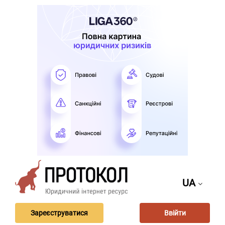
UA
Зареєструватися
Ввійти