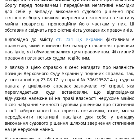
боргу перед позивачем і передбачав негативні наслідки
для себе у випадку виконання судового рішення про
стягнення боргу шляхом звернення стягнення на частину
майна товариств, пропорційну його часткам у них. Ці
обставини свідчать про фіктивність укладених правочинів.
Відповідно до змісту
ст. 234 ЦК України
фіктивним є
правочин, який вчинено без наміру створення правових
наслідків, які обумовлювалися цим правочином. Фіктивний
правочин визнається судом недійсним.
У зв’язку з цією справою є сенс нагадати про наявність
позицій Верховного Суду України у подібних справах. Так,
у постанові від 23.08.17 у справі № 306/2952/14-ц судова
палата у цивільних справах зазначала: «У справі, яка
переглядається, суди встановили, що відповідачка
відчужила належне їй на праві власності нерухоме майно
після набрання чинності судовим рішенням про стягнення
з неї заборгованості на користь позивачки, отже, могла
передбачити негативні наслідки для себе у випадку
виконання судового рішення шляхом звернення стягнення
на це нерухоме майно.
Установивши ці обставини, суди не надали належної