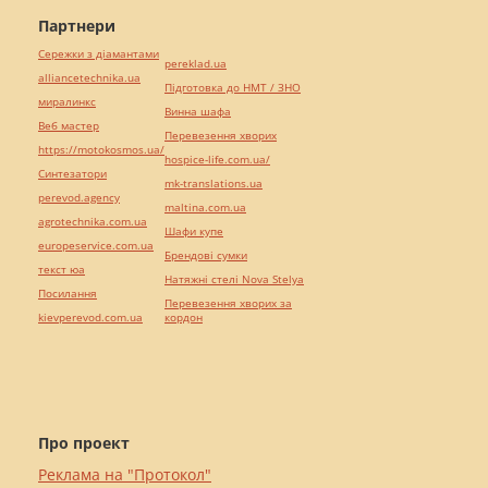
Партнери
Сережки з діамантами
pereklad.ua
alliancetechnika.ua
Підготовка до НМТ / ЗНО
миралинкс
Винна шафа
Веб мастер
Перевезення хворих
https://motokosmos.ua/
hospice-life.com.ua/
Синтезатори
mk-translations.ua
perevod.agency
maltina.com.ua
agrotechnika.com.ua
Шафи купе
europeservice.com.ua
Брендові сумки
текст юа
Натяжні стелі Nova Stelya
Посилання
Перевезення хворих за
kievperevod.com.ua
кордон
Про проект
Реклама на "Протокол"