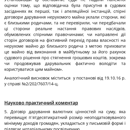
оцінки тому, що відповідачка була присутня в судових
засіданнях як першої, так і апеляційної інстанцій, спірні
договори дарування нерухомого майна уклали сторони, які
є близькими родичами, та не перевірили, чи передбачали
ці сторони реальне настання правових наслідків,
обумовлених спірними правочинами; чи направлені дії
сторін договорів на фіктивний перехід права власності на
нерухоме майно до близького родича з метою приховати
це майно від виконання в майбутньому за його рахунок
судового рішення про стягнення грошових коштів, зокрема
чи продовжував дарувальник фактично володіти та
користуватися цим майном».
Аналогічний висновок міститься у постанові від 19.10.16 р.
у справі №2/202/7607/14-ц.
Науково практичний коментар
5. Договір дарування валютних цінностей на суму, яка
перевищує п´ятдесятикратний розмір неоподатковуваного
мінімуму доходів громадян, укладається у письмовій формі і
підлягає нотаріальному посвідченню.