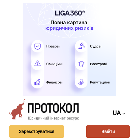
UA
Зареєструватися
Ввійти