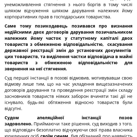
унеможливлення стягнення з нього боргів в тому числі
шляхом відчуження шляхом дарування належних йому
корпоративних прав в господарських товариства.
Саме тому позикодавець позивався про визнання
недійсними двох договорів дарування позичальником
належних йому часток у статутному капіталі двох
товариств з обмеженою відповідальністю, скасування
державної реєстрації змін до установчих документів
цих товариств, та виділення частки відповідача в майні
товариств з обмеженою відповідальністю для
звернення на неї стягнення.
Суд першої інстанції в позові відмовив, мотивувавши свою
відмову лише тим, що на час укладення вищезазначених
договорів дарування та проведення реєстрації змін складу
засновників товариств ніяких заборон вчиняти такі дії не
існувало, будь-які обтяження відносно товариств були
відсутні.
Судом апеляційної інстанції позов
задоволено.
Приймаючи таке рішення, суд виходив з того,
що відповідач безоплатно відчужуючи свої права власника
юридичних осіб
своїм синам,
був обізнаний про наявність