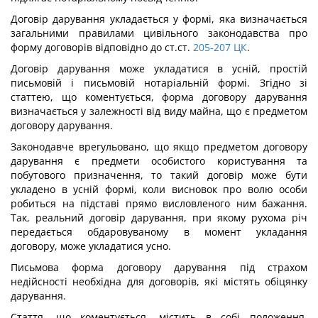
Договір дарування укладається у формі, яка визначається
загальними правилами цивільного законодавства про
форму договорів відповідно до ст.ст.
205-207
ЦК
.
Договір дарування може укладатися в усній, простій
письмовій і письмовій нотаріальній формі. Згідно зі
статтею, що коментується, форма договору дарування
визначається у залежності від виду майна, що є предметом
договору дарування.
Законодавче врегульовано, що якщо предметом договору
дарування є предмети особистого користування та
побутового призначення, то такий договір може бути
укладено в усній формі, коли висновок про волю особи
робиться на підставі прямо висловленого ним бажання.
Так, реальний договір дарування, при якому рухома річ
передається обдаровуваному в момент укладання
договору, може укладатися усно.
Письмова форма договору дарування під страхом
недійсності необхідна для договорів, які містять обіцянку
дарування.
Стаття, що коментується, містить в собі положення,