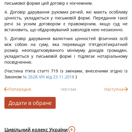
письмової форми цей договір є нікчемним.
4. Договір дарування рухомих речей, які мають особливу
цінність, укладається у письмовій формі. Передання такої
речі за усним договором є правомірним, якщо суд не
встановить, що обдаровуваний заволодів нею незаконно.
5. Договір дарування валютних цінностей фізичних осіб
між собою на суму, яка перевищує п'ятдесятикратний
розмір неоподатковуваного мінімуму доходів громадян,
укладається у письмовій формі і підлягає нотаріальному
посвідченню.
{Частина п'ята статті 719 із змінами, внесеними згідно із
Законом
№ 2628-VIII від 23.11.2018
}
Попередня
Наступна
745/1344
Додати в обране
Цивільний кодекс України