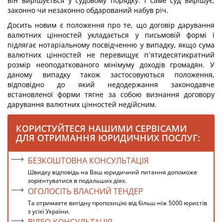
він вирішується у судовому порядку. І саме суд вирішує,
законно чи незаконно обдарований набув річ.
Досить новим є положення про те, що договір дарування
валютних цінностей укладається у письмовій формі і
підлягає нотаріальному посвідченню у випадку, якщо сума
валютних цінностей не перевищує п´ятидесятикратний
розмір неоподаткованого мінімуму доходів громадян. У
даному випадку також застосовуються положення,
відповідно до який недодержання законодавче
встановленої форми тягне за собою визнання договору
дарування валютних цінностей недійсним.
КОРИСТУЙТЕСЯ НАШИМИ СЕРВІСАМИ
ДЛЯ ОТРИМАННЯ ЮРИДИЧНИХ ПОСЛУГ:
БЕЗКОШТОВНА КОНСУЛЬТАЦІЯ
Швидку відповідь на Ваш юридичний питання допоможе
зорієнтуватися в подальших діях.
ОГОЛОСІТЬ ВЛАСНИЙ ТЕНДЕР
Та отримаєте вигідну пропозицію від більш ніж 5000 юристів
з усієї України.