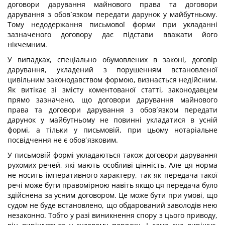
договори дарування майнового права та договори
дарування з обов´язком передати дарунок у майбутньому.
Тому недодержання письмової форми при укладанні
зазначеного договору дає підстави вважати його
нікчемним.
У випадках, спеціально обумовлених в законі, договір
дарування, укладений з порушенням встановленої
цивільним законодавством формою, визнається недійсним.
Як витікає зі змісту коментованої статті, законодавцем
прямо зазначено, що договори дарування майнового
права та договори дарування з обов´язком передати
дарунок у майбутньому не повинні укладатися в усній
формі, а тільки у письмовій, при цьому нотаріальне
посвідчення не є обов´язковим.
У письмовій формі укладаються також договори дарування
рухомих речей, які мають особливі цінність. Але ця норма
не носить імперативного характеру, так як передача такої
речі може бути правомірною навіть якщо ця передача було
здійснена за усним договором. Це може бути при умові, що
судом не буде встановлено, що обдарований заволодів нею
незаконно. Тобто у разі виникнення спору з цього приводу,