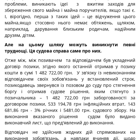
проблеми, виникають ідеї з вжитям заходів для
збереження свого майна і майна поручителів, якщо такі є.
І, вірогідно, перша з таких ідей – це відчуження цього
майна,якщо стосовно нього немає обтяжень, щляхом,
наприклад, дарування близьким родичам, надійним
друзям, дітям.
Але на цьому шляху можуть виникнути певні
труднощі. Ця судова справа саме про них.
Отже між, між позивачем та відповідачем був укладений
договір позики, згідно якого останній отримав у позику
кошти в сумі 1 482 722,00 грн. У зв'язку із невиконанням
відповідачем своїх зобов'язань у встановлений строк,
позикодавець звернувся із позовом до суду про стягнення
боргу і отримав судове рішення, яким стягнуто з
позичальника – 1 482 722,00 грн заборгованості за
договором позики, 533 194,78 грн інфляційних втрат, 143
681,86 грн - 3% річних і 5481,00 грн. судового збору. На
виконання вказаного рішення судом було видано
виконавчий лист, що пред'явлений до виконання.
Відповідач не здійснив жодних дій спрямованих на
виконання зобов'язань, а навпаки вчиняв дії, щодо