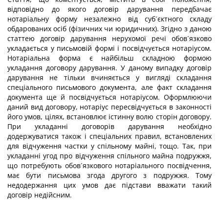
відповідно до якого договір дарування передбачає
нотаріальну форму незалежно від суб´єктного складу
обдарованих осіб (фізичних чи юридичних). Згідно з даною
статтею договір дарування нерухомої речі обов´язково
укладається у письмовій формі і посвідчується нотаріусом.
Нотаріальна форма є найбільш складною формою
укладання договору дарування. У даному випадку договір
дарування не тільки вчиняється у вигляді складання
спеціального письмового документа, але факт складання
документа ще й посвідчується нотаріусом. Оформлюючи
даний вид договору, нотаріус пересвідчується в законності
його умов, цілях, встановлює істинну волю сторін договору.
При укладанні договорів дарування необхідно
додержуватися також і спеціальних правил, встановлених
для відчуження частки у спільному майні, тощо. Так, при
укладанні угод про відчуження спільного майна подружжя,
що потребують обов´язкового нотаріального посвідчення,
має бути письмова згода другого з подружжя. Тому
недодержання цих умов дає підстави вважати такий
договір недійсним.