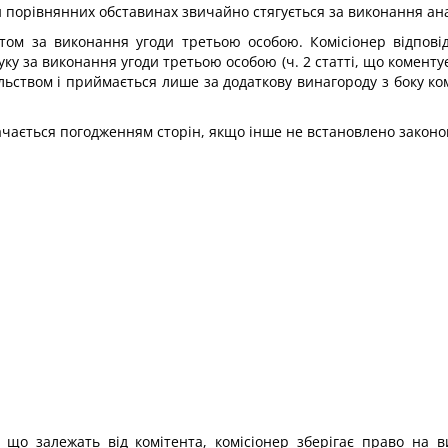
 порівнянних обставинах звичайно стягується за виконання ана
том за виконання угоди третьою особою. Комісіонер відповід
у за виконання угоди третьою особою (ч. 2 статті, що коментуєть
льством і приймається лише за додаткову винагороду з боку ком
ачається погодженням сторін, якщо інше не встановлено законо
, що залежать від комітента, комісіонер зберігає право на 