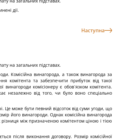
лату на загальних підставах.
нені дії.
Наступна
лату на загальних підставах.
ороди. Комісійна винагорода, а також винагорода за
ня комітента та забезпечити прибуток від такої
ї винагороди комісіонеру є обов´язком комітента.
кає незалежно від того, чи було воно спеціально
і. Це може бути певний відсоток від суми угоди, що
розмір його винагороди. Однак комісійна винагорода
як різниця між призначеною комітентом ціною і тією
ться після виконання договору. Розмір комісійної