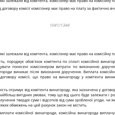
які залежали від комітента, комісіонер має право на комісійну п
 договору комісії комісіонер має право на плату за фактично вчи
1041/1344
які залежали від комітента, комісіонер має право на комісійну п
сть, породжує обов´язок комітента по сплаті комісійної винаг
вати понесені комісіонером витрати по виконанню доручен
городи виникає після виконання доручення. Виплата комісійно
договору комісії, що право на винагороду у комітента вини
сть отримує від комітента винагороду, яка зазначена у договор
найбільш вигідних умовах, тому що від цього буде залежати і 
олучення твердої суми і відсотків від суми зробленої угоди, чи 
ніяких обмежень на цей рахунок закон не містить.
плати комісійної винагороди, комісійна винагорода виплачує