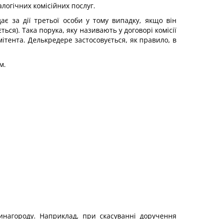
логічних комісійних послуг.
ає за дії третьої особи у тому випадку, якщо він
ся). Така порука, яку називають у договорі комісії
ітента. Делькредере застосовується, як правило, в
м.
винагороду. Наприклад, при скасуванні доручення