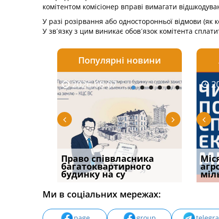
комітентом комісіонер вправі вимагати відшкодуван
У разі розірвання або односторонньої відмови (як ко
У зв´язку з цим виникає обов´язок комітента сплати
Популярні новини
2026-08-07
2026-08-03
2026-
20
р, але
Право співвласника
ФУНДАМЕНТАЛЬНА
Якщо с
Міс
илася: як
багатоквартирного
ПРОБЛЕМА «СУДОВОЇ
відшк
агр
будинку на су
ПРАКТИКИ», АБО ПР
наявні
міл
Ми в соціальних мережах:
page
group
telegr