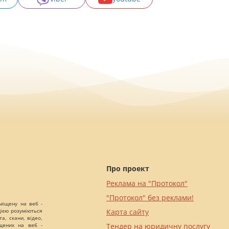
Про проект
Реклама на "Протокол"
"Протокол" без реклами!
міщену на веб -
цією розуміються
Карта сайту
а, скани, відео,
іщених на веб -
Тендер на юридичну послугу