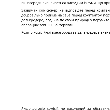
винагороди визначається виходячи із суми, що при
Зазвичай комісіонер не відповідає перед комітен
добровільно прийме на себе перед комітентом порук
делькредере, подібна по своїй природі з поручите
операціях зовнішньої торгівлі.
Розмір комісійної винагороди за делькредере визн
Якщо договір комісії, не виконаний за обставин