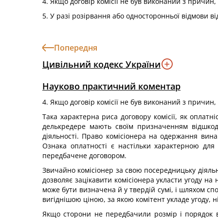
4. Якщо договір комісії не був виконаний з причин, 
5. У разі розірвання або односторонньої відмови від
Попередня
Цивільний кодекс України
Науково практичний коментар
4. Якщо договір комісії не був виконаний з причин, 
Така характерна риса договору комісії, як оплатні
делькредере мають своїм призначенням відшкоду
діяльності. Право комісіонера на одержання вина
Ознака оплатності є настільки характерною для 
передбачене договором.
Звичайно комісіонер за свою посередницьку діяльні
дозволяє зацікавити комісіонера укласти угоду на 
може бути визначена й у твердій сумі, і шляхом сп
вигіднішою ціною, за якою комітент укладе угоду, 
Якщо сторони не передбачили розмір і порядок ви