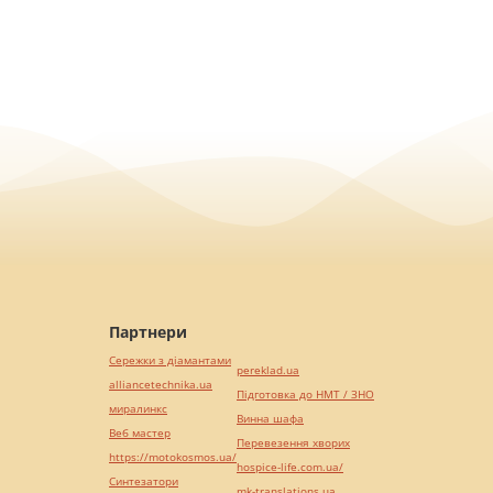
Партнери
Сережки з діамантами
pereklad.ua
alliancetechnika.ua
Підготовка до НМТ / ЗНО
миралинкс
Винна шафа
Веб мастер
Перевезення хворих
https://motokosmos.ua/
hospice-life.com.ua/
Синтезатори
mk-translations.ua