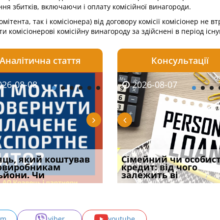
ня збитків, включаючи і оплату комісійної винагороди.
мітента, так і комісіонера) від договору комісії комісіонер не 
ти комісіонерові комісійну винагороду за здійснені в період існ
Аналітична стаття
Консультації
08-06
26-08-08
2026-08-05
2026-08-06
2026-08-07
2026-08-07
2026-07-30
уд встановив для
яць, який коштував
Чи потрібна ФОП
Документи, на яких не
Огляд практики ВС від
Сімейний чи особис
Восьмий ААС фак
одування шкоди
овиробникам
печатка у 2026 році:
проставляється
Ростислава Кравця, що
кредит: від чого
підтвердив, що 
с
ьйони. Чи
правила засто
апостиль: пер
опублі
залежить ві
може скас
am
viber
youtube