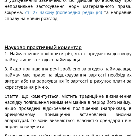
З урахуванням зазначеного, ВС дійшов до висновку про
неправильне застосування норм матеріального права,
зокрема,
ст. 27 Закону (попередня редакція)
та направив
справу на новий розгляд.
Науково практичний коментар
1. Наймач може поліпшити річ, яка є предметом договору
найму, лише за згодою наймодавця.
3. Якщо поліпшення речі зроблено за згодою наймодавця,
наймач має право на відшкодування вартості необхідних
витрат або на зарахування їх вартості в рахунок плати за
користування річчю.
Стаття, що коментується, містить традиційне визначення
наслідку поліпшення наймачем майна в період його найму.
Якщо проведені відокремлені поліпшення (наприклад, в
орендованому приміщенні встановлена зйомна
апаратура), то вони визнаються власністю орендаря і він
вправі їх вилучити.
Закон дозволяє наймачеві вносити в майно такі зміни, які