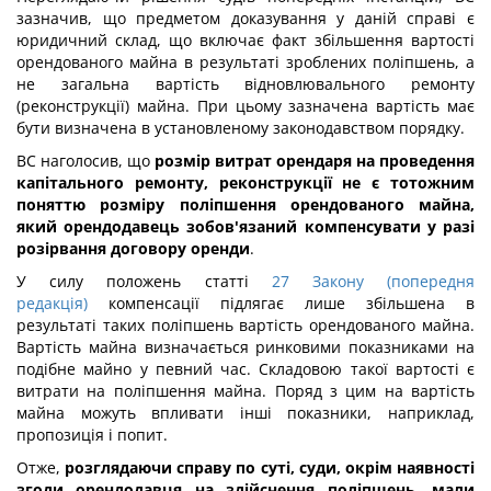
зазначив, що предметом доказування у даній справі є
юридичний склад, що включає факт збільшення вартості
орендованого майна в результаті зроблених поліпшень, а
не загальна вартість відновлювального ремонту
(реконструкції) майна. При цьому зазначена вартість має
бути визначена в установленому законодавством порядку.
ВС наголосив, що
розмір витрат орендаря на проведення
капітального ремонту, реконструкції не є тотожним
поняттю розміру поліпшення орендованого майна,
який орендодавець зобов'язаний компенсувати у разі
розірвання договору оренди
.
У силу положень статті
27 Закону (попередня
редакція)
компенсації підлягає лише збільшена в
результаті таких поліпшень вартість орендованого майна.
Вартість майна визначається ринковими показниками на
подібне майно у певний час. Складовою такої вартості є
витрати на поліпшення майна. Поряд з цим на вартість
майна можуть впливати інші показники, наприклад,
пропозиція і попит.
Отже,
розглядаючи справу по суті, суди, окрім наявності
згоди орендодавця на здійснення поліпшень, мали