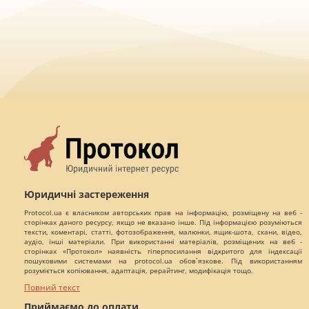
Юридичні застереження
Protocol.ua є власником авторських прав на інформацію, розміщену на веб -
сторінках даного ресурсу, якщо не вказано інше. Під інформацією розуміються
тексти, коментарі, статті, фотозображення, малюнки, ящик-шота, скани, відео,
аудіо, інші матеріали. При використанні матеріалів, розміщених на веб -
сторінках «Протокол» наявність гіперпосилання відкритого для індексації
пошуковими системами на protocol.ua обов`язкове. Під використанням
розуміється копіювання, адаптація, рерайтинг, модифікація тощо.
Повний текст
Приймаємо до оплати