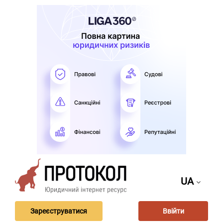
UA
Зареєструватися
Ввійти