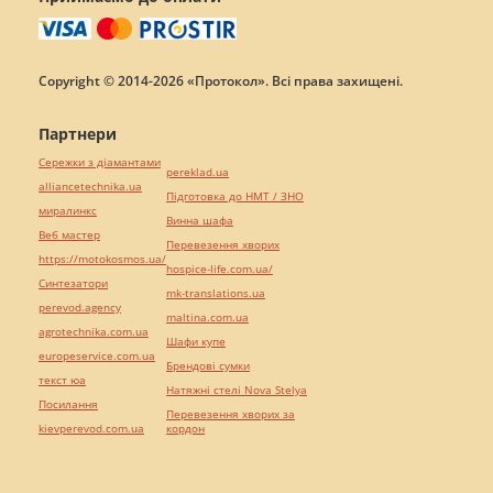
Copyright © 2014-2026 «Протокол». Всі права захищені.
Партнери
Сережки з діамантами
pereklad.ua
alliancetechnika.ua
Підготовка до НМТ / ЗНО
миралинкс
Винна шафа
Веб мастер
Перевезення хворих
https://motokosmos.ua/
hospice-life.com.ua/
Синтезатори
mk-translations.ua
perevod.agency
maltina.com.ua
agrotechnika.com.ua
Шафи купе
europeservice.com.ua
Брендові сумки
текст юа
Натяжні стелі Nova Stelya
Посилання
Перевезення хворих за
kievperevod.com.ua
кордон