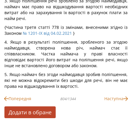
3. Якщо поліпшення речі зроблено за згодою наймодавця,
наймач має право на відшкодування вартості необхідних
витрат або на зарахування їх вартості в рахунок плати за
найм речі.
{Частина третя статті 778 із змінами, внесеними згідно із
Законом
№ 1201-IX від 04.02.2021
}
4. Якщо в результаті поліпшення, зробленого за згодою
наймодавця, створена нова річ, наймач стає її
співвласником. Частка наймача у праві власності
відповідає вартості його витрат на поліпшення речі, якщо
інше не встановлено договором або законом.
5. Якщо наймач без згоди наймодавця зробив поліпшення,
які не можна відокремити без шкоди для речі, він не має
права на відшкодування їх вартості.
Попередня
Наступна
804/1344
Додати в обране