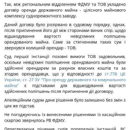
Так, між регіональним відділенням ФДМУ та ТОВ укладено
договір оренди державного майна - цілісного майнового
комплексу судноремонтного заводу.
Даний договір було розірвано в судовому порядку, однак,
після припинення його дії між сторонами виник спір, щодо
відшкодування вартості невід'ємних поліпшень
орендованого майна. Саме за стягненням таких сум і
звернувся колишній орендар - ТОВ.
Суд першої інстанції позовні вимоги ТОВ задовольнив,
оскільки невід'ємні поліпшення орендованого майна були
здійснені орендарем за рахунок власних коштів та за
згодою орендодавця, що у відповідності до
ст.778 ЦК
України,
ст. 27 ЗУ "Про оренду державного та комунального
майна"
є підставами для відшкодування вартості
здійснених поліпшень після припинення дії договору.
Апеляційним судом дане рішення було залишено без змін з
цих же підстав.
Не погоджуючись із винесеними рішеннями із касаційною
скаргою звернулось РВ ФДМУ.
Переглядаючи рішення судів попередніх інстанцій, ВС