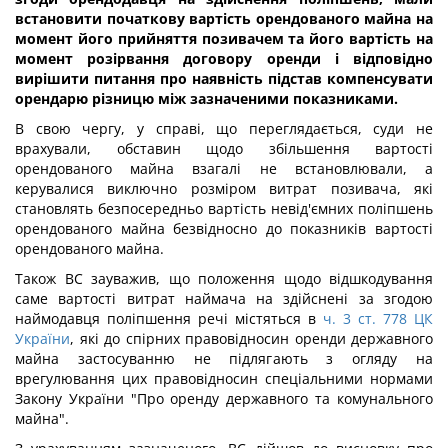
встановити початкову вартість орендованого майна на
момент його прийняття позивачем та його вартість на
момент розірвання договору оренди і відповідно
вирішити питання про наявність підстав компенсувати
орендарю різницю між зазначеними показниками.
В свою чергу, у справі, що переглядається, суди не
врахували, обставин щодо збільшення вартості
орендованого майна взагалі не встановлювали, а
керувалися виключно розміром витрат позивача, які
становлять безпосередньо вартість невід'ємних поліпшень
орендованого майна безвідносно до показників вартості
орендованого майна.
Також ВС зауважив, що положення щодо відшкодування
саме вартості витрат наймача на здійснені за згодою
наймодавця поліпшення речі містяться в
ч. 3 ст. 778 ЦК
України
, які до спірних правовідносин оренди державного
майна застосуванню не підлягають з огляду на
врегулювання цих правовідносин спеціальними нормами
Закону України "Про оренду державного та комунального
майна".