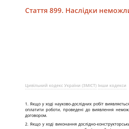
Стаття 899. Наслідки неможл
Цивільний кодекс України (ЗМІСТ)
Інши кодекси
1. Якщо у ході науково-дослідних робіт виявляєть
оплатити роботи, проведені до виявлення неможл
договором.
2. Якщо у ході виконання дослідно-конструкторськ