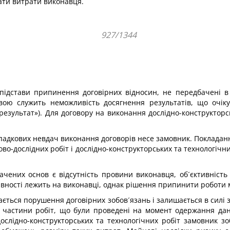
ати витрати виконавця.
927/1344
 підстави припинення договірних відносин, не передбачені в
авою служить неможливість досягнення результатів, що очіку
результат»). Для договору на виконання дослідно-конструктор
падкових невдач виконання договорів несе замовник. Покладан
о-дослідних робіт і дослідно-конструкторських та технологічн
чених основ є відсутність провини виконавця, об´єктивність
тивності лежить на виконавці, однак рішення припинити роботи
ється порушення договірних зобов´язань і залишається в силі 
ї частини робіт, що були проведені на момент одержання дан
ослідно-конструкторських та технологічних робіт замовник з