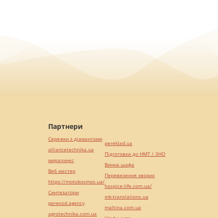
Партнери
Сережки з діамантами
pereklad.ua
alliancetechnika.ua
Підготовка до НМТ / ЗНО
миралинкс
Винна шафа
Веб мастер
Перевезення хворих
https://motokosmos.ua/
hospice-life.com.ua/
Синтезатори
mk-translations.ua
perevod.agency
maltina.com.ua
agrotechnika.com.ua