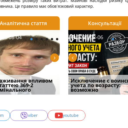
обмежень розміру таких витрат. Майнові наслідки ризику о
вника. Це правило має обов´язковий характер.
Аналітична стаття
Консультації
08-06
26-08-04
2026-08-05
2026-08-06
2026-08-04
2026-08-06
2026-07-30
уд встановив для
вживання впливом
Особливості захисту у
Документи, на яких не
Переоформлення
Исключение с воинс
Восьмий ААС фак
одування шкоди
статтею 369-2
кримінальному
проставляється
відстрочки за іншою
учета по возрасту:
підтвердив, що 
с
мінального
провадженні: я
апостиль: пер
підставою: нов
возможно
може скас
am
viber
youtube