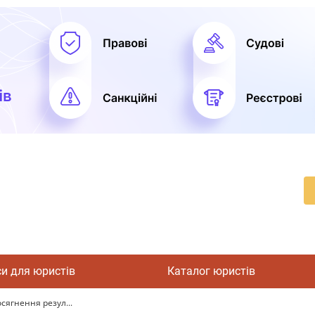
си для юристів
Каталог юристів
сягнення резул...