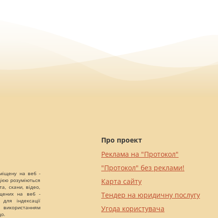
Про проект
Реклама на "Протокол"
"Протокол" без реклами!
міщену на веб -
цією розуміються
Карта сайту
а, скани, відео,
іщених на веб -
Тендер на юридичну послугу
 для індексації
 використанням
Угода користувача
що.