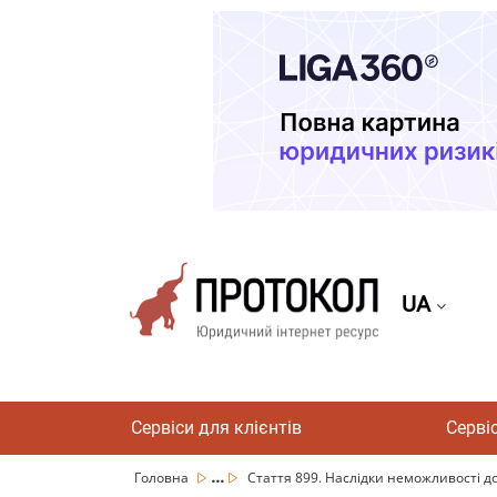
UA
Сервіси для клієнтів
Серві
...
Головна
Стаття 899. Наслідки неможливості до