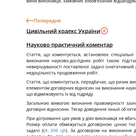
вини виконавця, замовник зобов'язаний відшкодув
Попередня
Цивільний кодекс України
Науково практичний коментар
Стаття, що коментується, встановлює спеціальні
виконання науково-дослідних робіт такою підст
невирішуваності поставленої задачі («негативний 
недоцільність продовження робіт.
Стаття, що коментується, передбачає, що ризик ви
елементом договірних відносин на виконання науков
що відмежовують їх від підряду.
Загальною вимогою визнання правомірності зазна
договірні відносини. Тягар доведення їхньої об´єк
При дотриманні цих умов у діях виконавця не вбача
Розмір оплати обмежується договірною ціною тіє
задачі (ст.
898
ЦК
). За договором на виконання д