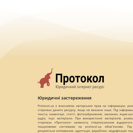
Юридичні застереження
Protocol.ua є власником авторських прав на інформацію, роз
сторінках даного ресурсу, якщо не вказано інше. Під інформа
тексти, коментарі, статті, фотозображення, малюнки, ящик-шот
аудіо, інші матеріали. При використанні матеріалів, розм
сторінках «Протокол» наявність гіперпосилання відкритого
пошуковими системами на protocol.ua обов`язкове. Під
розуміється копіювання, адаптація, рерайтинг, модифікація то