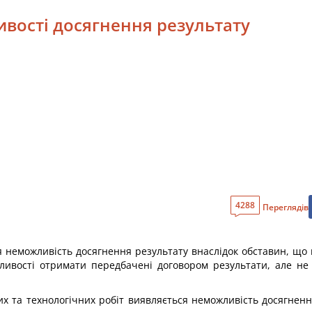
ивості досягнення результату
4288
Переглядів
ся неможливість досягнення результату внаслідок обставин, що
ивості отримати передбачені договором результати, але не 
их та технологічних робіт виявляється неможливість досягнен