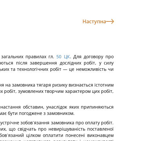
Наступна
 загальних правилах гл.
50
ЦК
. Для договору про
ються після завершення дослідних робіт, у силу
ських та технологічних робіт — це неможливість чи
ня на замовника тягаря ризику визнається істотним
их робіт, зумовлених творчим характером цих робіт,
 настання обставин, унаслідок яких припиняються
 має бути погоджене з замовником.
зустрічне зобов´язання замовника про оплату робіт.
их, що свідчать про невирішуваність поставленої
обов´язаний цілком оплатити понесені виконавцем