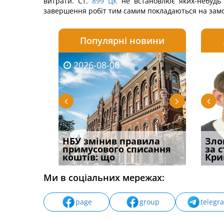
витрати. Ст.
899
ЦК
не встановлює яких-небудь 
завершення робіт тим самим покладаються на замо
Популярні новини
2026-08-06
2026-08-03
2026-
20
і
НБУ змінив правила
Водії можуть отримати
Якщо с
Зло
способом
примусового списання
компенсацію за
відшк
за 
вих
коштів: що
незаконні дії
наявні
Кри
Ми в соціальних мережах:
page
group
telegr