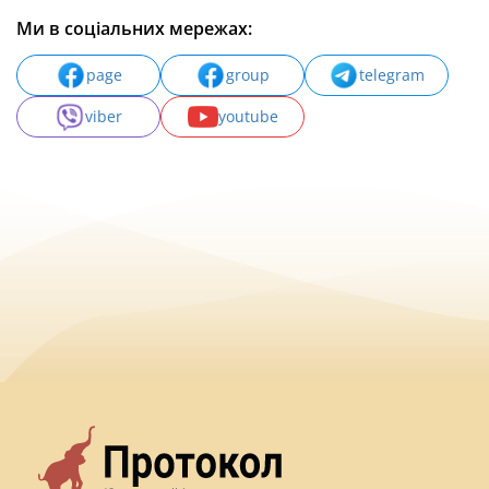
Ми в соціальних мережах:
page
group
telegram
viber
youtube