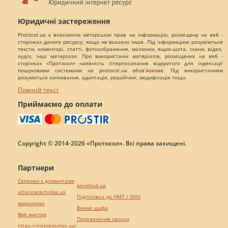
Юридичні застереження
Protocol.ua є власником авторських прав на інформацію, розміщену на веб -
сторінках даного ресурсу, якщо не вказано інше. Під інформацією розуміються
тексти, коментарі, статті, фотозображення, малюнки, ящик-шота, скани, відео,
аудіо, інші матеріали. При використанні матеріалів, розміщених на веб -
сторінках «Протокол» наявність гіперпосилання відкритого для індексації
пошуковими системами на protocol.ua обов`язкове. Під використанням
розуміється копіювання, адаптація, рерайтинг, модифікація тощо.
Повний текст
Приймаємо до оплати
Copyright © 2014-2026 «Протокол». Всі права захищені.
Партнери
Сережки з діамантами
pereklad.ua
alliancetechnika.ua
Підготовка до НМТ / ЗНО
миралинкс
Винна шафа
Веб мастер
Перевезення хворих
https://motokosmos.ua/