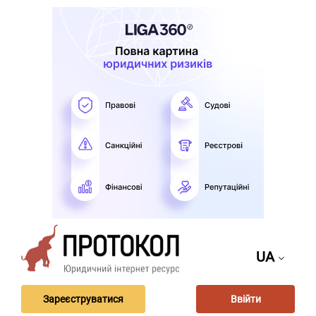
UA
Зареєструватися
Ввійти