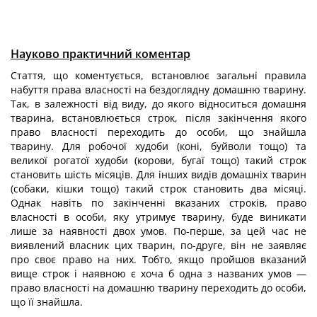
Науково практичний коментар
Стаття, що коментується, встановлює загальні правила
набуття права власності на бездоглядну домашню тварину.
Так, в залежності від виду, до якого відноситься домашня
тварина, встановлюється строк, після закінчення якого
право власності переходить до особи, що знайшла
тварину. Для робочої худоби (коні, буйволи тощо) та
великої рогатої худоби (корови, бугаї тощо) такий строк
становить шість місяців. Для інших видів домашніх тварин
(собаки, кішки тощо) такий строк становить два місяці.
Однак навіть по закінченні вказаних строків, право
власності в особи, яку утримує тварину, буде виникати
лише за наявності двох умов. По-перше, за цей час не
виявлений власник цих тварин, по-друге, він не заявляє
про своє право на них. Тобто, якщо пройшов вказаний
вище строк і наявною є хоча б одна з названих умов —
право власності на домашню тварину переходить до особи,
що її знайшла.