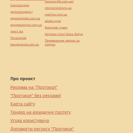
hospice-life.com.ua/
Синтезатори
mk-translations.ua
perevod.agency
maltina.com.ua
agrotechnika.com.ua
Шафи купе
europeservice.com.ua
Брендові сумки
текст юа
Натяжні стелі Nova Stelya
Посилання
Перевезення хворих за
kievperevod.com.ua
кордон
Про проект
Реклама на "Протокол"
"Протокол" без реклами!
Карта сайту
Тендер на юридичну послугу
Угода користувача
Допомогти ресурсу "Протокол"