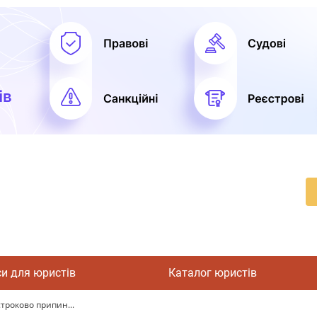
си для юристів
Каталог юристів
троково припин...