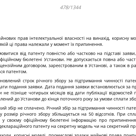
478/1344
нових прав інтелектуальної власності на винахід, корисну м
 якій ці права належали у момент їх припинення.
мовитися від патенту повністю або частково на підставі заяви
 офіційному бюлетені Установи. Не допускається повна або час
цензійним договором, зареєстрованим в Установі, а також в р
ься патентом.
ановлений строк річного збору за підтримання чинності патен
д дати подання заявки. Дата подання заявки встановлюється за
 не пізніше чотирьох місяців від дати публікації відомостей
лений до Установи до кінця поточного року за умови сплати збор
кий збір не сплачено. Річний збір за підтримання чинності пат
 розмір річного збору збільшується на 50 відсотків. При спл
є у своєму офіційному бюлетені інформацію про припинення 
 деклараційного патенту на секретну модель чи на секретний п
находи, корисні моделі, промислові зразки майнові права прип