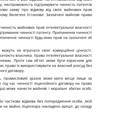
су, неспроможність підтримувати чинність патентів
анови заяву про відмову від своїх майнових прав
йному бюлетені Установи. Зазначені майнові права
чинність майнових прав інтелектуальної власності
ідтримання чинності патенту. Припинення чинності
ипинення чинності будь-яких прав на зазначені об
можуть не втрачати своєї комерційної цінності,
рачають власника, права інтелектуальної власності
е немає. Проте сам об´єкт може бути корисним для
має право їх використовувати на власний розсуд без
ного договору.
ль, промисловий зразок може мати місце лише за
і під час чинності ліцензійного договору на право
ра) може нанести майнові і моральні збитки особі,
 або часткова відмова без попередження особи, якій
и на майно ліцензіара накладено арешт, до складу