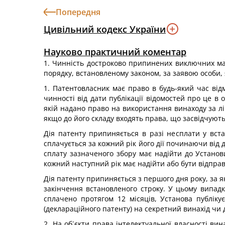
Попередня
Цивільний кодекс України
Науково практичний коментар
1. Чинність достроково припинених виключних май
порядку, встановленому законом, за заявою особи,
1. Патентовласник має право в будь-який час від
чинності від дати публікації відомостей про це в
якій надано право на використання винаходу за лі
якщо до його складу входять права, що засвідчуют
Дія патенту припиняється в разі несплати у вст
сплачується за кожний рік його дії починаючи ві
сплату зазначеного збору має надійти до Установи
кожний наступний рік має надійти або бути відправ
Дія патенту припиняється з першого дня року, за я
закінчення встановленого строку. У цьому випадку
сплачено протягом 12 місяців, Установа публіку
(деклараційного патенту) на секретний винахід чи
2. На об´єкти права інтелектуальної власності ви