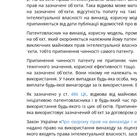
прав на зазначені об´єкти. Така відмова може мат
на зазначені об´єкти, відсутність попиту на та
інтелектуальної власності на винахід, корисну м
припиняються від дати публікації відомостей про в
Патентовласник на винахід, корисну модель, пром
на об´єкт, який охороняється належним йому пате
виключних майнових прав інтелектуальної власнос
´єкти, тобто припинення чинності самого патенту.
Припинення чинності патенту не припиняє чинно
технічного значення, корисної ефективності тощо.
на зазначені об´єкти. Вони нікому не належать н
використання. У таких випадках будь-яка особа, як
виплати будь-якої винагороди за їх використання. 
Як зазначено у ст.
486
ЦК
, відмова від майнов
ініціативою патентовласника і в будь-який час пр
використання будь-якого із цих об´єктів. Припине
яка використовує зазначений об´єкт за договором (л
Закон України «
Про охорону прав на винаходи і к
надано право на використання винаходу за ліценз
якого входять права інтелектуальної власності, зас