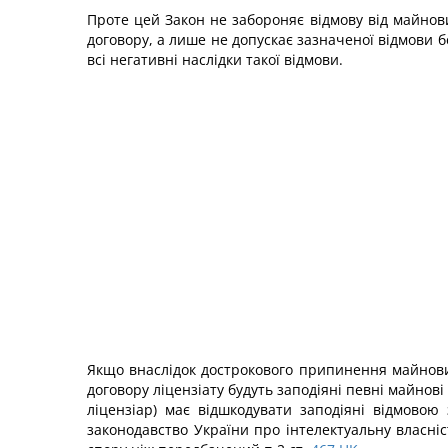
Проте цей Закон не забороняє відмову від майнови
договору, а лише не допускає зазначеної відмови 
всі негативні наслідки такої відмови.
Якщо внаслідок дострокового припинення майнових
договору ліцензіату будуть заподіяні певні майнові
ліцензіар) має відшкодувати заподіяні відмово
законодавство України про інтелектуальну власніс