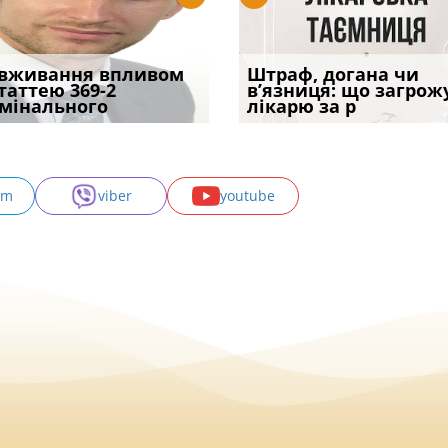
трафував
вживання впливом
Скорочення під час
Чоловік помер, але
Переоформлення
Штраф, догана чи
При зарахуванні в
ира військової
статтею 369-2
воєнного стану: як діяти
позика залишилася: як
відстрочки за іншою
в’язниця: що загрож
покарання днів
и за ігн
мінального
робото
фраза «на
підставою: нов
лікарю за р
тримання пі
am
viber
youtube