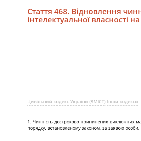
Стаття 468. Відновлення чи
інтелектуальної власності н
Цивільний кодекс України (ЗМІСТ)
Інши кодекси
1. Чинність достроково припинених виключних май
порядку, встановленому законом, за заявою особи,