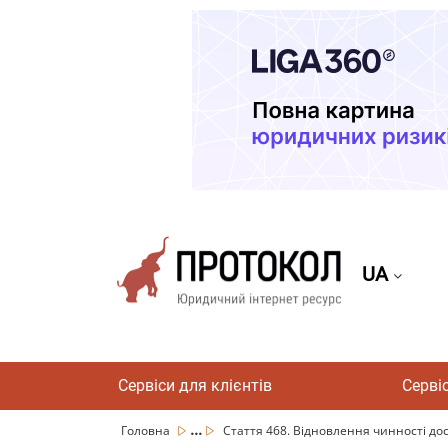
UA
Сервіси для клієнтів
Серві
...
Головна
Стаття 468. Відновлення чинності дос