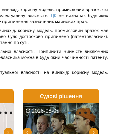
винахід, корисну модель, промисловий зразок, які
електуальну власність.
ЦК
не визначає будь-яких
обу припинення зазначених майнових прав.
инахід, корисну модель, промисловий зразок має
во було достроково припинено (патентовласник).
ання по суті.
льної власності. Припинити чинність виключних
овласника можна в будь-який час чинності патенту,
уальної власності на винахід: корисну модель,
Судові рішення
2026-08-04
2026-08-03
2026-08-05
2026-08-05
2026-08-04
2026-08-03
2026-08-05
2026-08-0