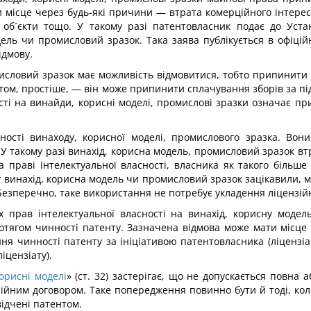
и місце через будь-які причини — втрата комерційного інтере
кі об´єкти тощо. У такому разі патентовласник подає до Уст
одель чи промисловий зразок. Така заява публікується в офіці
ідмову.
исловий зразок має можливість відмовитися, тобто припинити 
нтом, простіше, — він може припинити сплачування зборів за п
ті на винайди, корисні моделі, промислові зразки означає пр
сті винаходу, корисної моделі, промислового зразка. Вони 
 У такому разі винахід, корисна модель, промисловий зразок вт
а праві інтелектуальної власності, власника як такого більш
у винахід, корисна модель чи промисловий зразок зацікавили, 
Безперечно, таке використання не потребує укладення ліцензій
их прав інтелектуальної власності на винахід, корисну моде
отягом чинності патенту. Зазначена відмова може мати місце 
ння чинності патенту за ініціативою патентовласника (ліцензіа
іцензіату).
орисні моделі
» (ст. 32) застерігає, що не допускається повна
ійним договором. Таке попередження повинно бути й тоді, кол
відчені патентом.