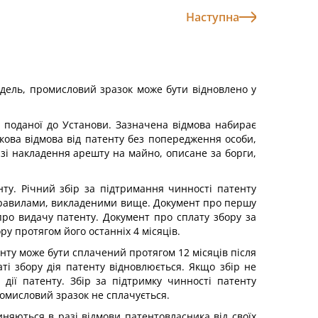
Наступна
одель, промисловий зразок може бути відновлено у
, поданої до Установи. Зазначена відмова набирає
ткова відмова від патенту без попередження особи,
азі накладення арешту на майно, описане за борги,
ту. Річний збір за підтримання чинності патенту
 правилами, викладеними вище. Документ про першу
 про видачу патенту. Документ про сплату збору за
у протягом його останніх 4 місяців.
енту може бути сплачений протягом 12 місяців після
аті збору дія патенту відновлюється. Якщо збір не
дії патенту. Збір за підтримку чинності патенту
ромисловий зразок не сплачується.
иняються в разі відмови патентовласника від своїх