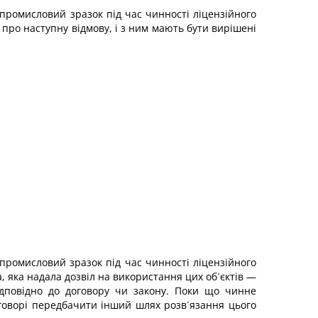
 промисловий зразок під час чинності ліцензійного
про наступну відмову, і з ним мають бути вирішені
промисловий зразок під час чинності ліцензійного
а, яка надала дозвіл на використання цих об´єктів —
ідповідно до договору чи закону. Поки що чинне
говорі передбачити інший шлях розв´язання цього