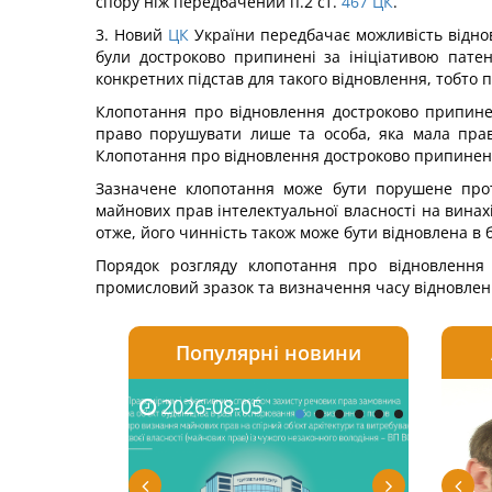
спору ніж передбачений п.2 ст.
467
ЦК
.
3. Новий
ЦК
України передбачає можливість віднов
були достроково припинені за ініціативою патен
конкретних підстав для такого відновлення, тобто
Клопотання про відновлення достроково припине
право порушувати лише та особа, яка мала прав
Клопотання про відновлення достроково припинених
Зазначене клопотання може бути порушене прот
майнових прав інтелектуальної власності на винах
отже, його чинність також може бути відновлена в 
Порядок розгляду клопотання про відновлення 
промисловий зразок та визначення часу відновле
Популярні новини
2026-08-05
2026-08-03
2026-
20