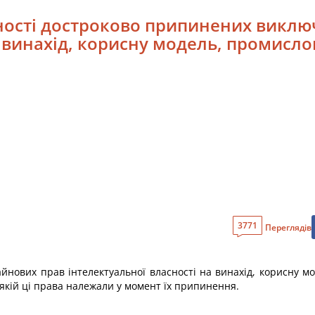
нності достроково припинених викл
а винахід, корисну модель, промисло
3771
Переглядів
нових прав інтелектуальної власності на винахід, корисну м
 якій ці права належали у момент їх припинення.