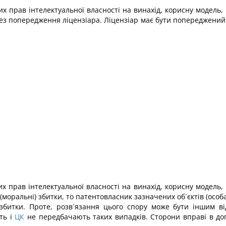
х прав інтелектуальної власності на винахід, корисну модель,
без попередження ліцензіара. Ліцензіар має бути попереджений 
 прав інтелектуальної власності на винахід, корисну модель, 
 (моральні) збитки, то патентовласник зазначених об´єктів (особ
ю збитки. Проте, розв´язання цього спору може бути іншим в
ть і
ЦК
не передбачають таких випадків. Сторони вправі в до