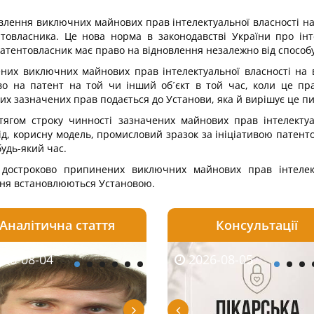
лення виключних майнових прав інтелектуальної власності на 
товласника. Це нова норма в законодавстві України про інт
 патентовласник має право на відновлення незалежно від спос
них виключних майнових прав інтелектуальної власності на в
о на патент на той чи інший об´єкт в той час, коли це пра
 зазначених прав подається до Установи, яка й вирішує це пит
ягом строку чинності зазначених майнових прав інтелектуа
ід, корисну модель, промисловий зразок за ініціативою патент
будь-який час.
достроково припинених виключних майнових прав інтелект
ння встановлюються Установою.
Аналітична стаття
Консультації
08-05
26-08-04
2026-07-23
2026-08-05
2026-08-04
2026-08-05
2026-07-30