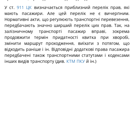
У ст.
911
ЦК
визначається приблизний перелік прав, які
мають пасажири. Але цей перелік не є вичерпним.
Нормативні акти, що регулюють транспортні перевезення,
передбачають значно ширший перелік цих прав. Так, на
залізничному транспорті пасажир вправі, зокрема
продовжити термін придатності квитка при хворобі,
змінити маршрут проходження, виїхати з потягом, що
відходить раніше і ін. Відповідні додаткові права пасажира
передбачені також транспортними статутами і кодексами
інших видів транспорту (див.
КТМ
ПКУ
й ін.)