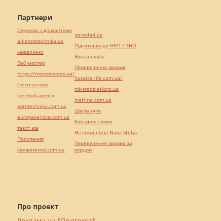
Партнери
Сережки з діамантами
pereklad.ua
alliancetechnika.ua
Підготовка до НМТ / ЗНО
миралинкс
Винна шафа
Веб мастер
Перевезення хворих
https://motokosmos.ua/
hospice-life.com.ua/
Синтезатори
mk-translations.ua
perevod.agency
maltina.com.ua
agrotechnika.com.ua
Шафи купе
europeservice.com.ua
Брендові сумки
текст юа
Натяжні стелі Nova Stelya
Посилання
Перевезення хворих за
kievperevod.com.ua
кордон
Про проект
Реклама на "Протокол"