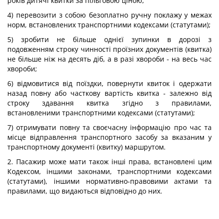
років дитячі квитки за пільговою ціною;
4) перевозити з собою безоплатно ручну поклажу у межах
норм, встановлених транспортними кодексами (статутами);
5) зробити не більше однієї зупинки в дорозі з
подовженням строку чинності проїзних документів (квитка)
не більше ніж на десять діб, а в разі хвороби - на весь час
хвороби;
6) відмовитися від поїздки, повернути квиток і одержати
назад повну або часткову вартість квитка - залежно від
строку здавання квитка згідно з правилами,
встановленими транспортними кодексами (статутами);
7) отримувати повну та своєчасну інформацію про час та
місце відправлення транспортного засобу за вказаним у
транспортному документі (квитку) маршрутом.
2. Пасажир може мати також інші права, встановлені цим
Кодексом, іншими законами, транспортними кодексами
(статутами), іншими нормативно-правовими актами та
правилами, що видаються відповідно до них.