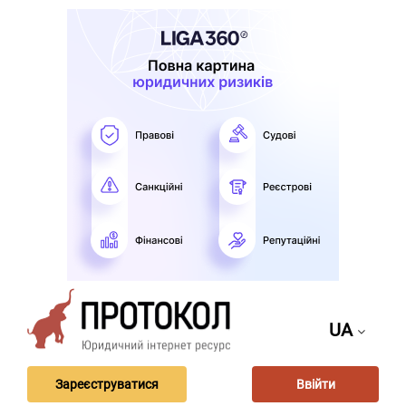
UA
Зареєструватися
Ввійти