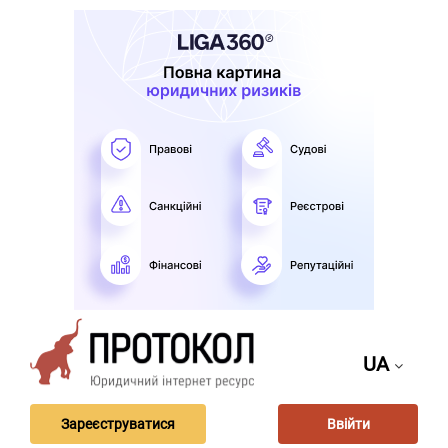
UA
Зареєструватися
Ввійти