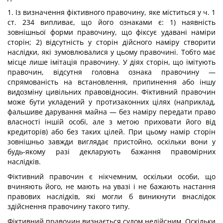
1. Із визначення фіктивного правочину, яке міститься у ч. 1
ст. 234 випливає, що його ознаками є: 1) наявність
зовнішньої форми правочину, що фіксує удавані наміри
сторін; 2) відсутність у сторін дійсного наміру створити
наслідки, які зумовлювалися у цьому правочині. Тобто має
місце лише імітація правочину. У діях сторін, що імітують
правочин, відсутня головна ознака правочину —
спрямованість на встановлення, припинення або іншу
видозміну цивільних правовідносин. Фіктивний правочин
може бути укладений у протизаконних цілях (наприклад,
фальшиве дарування майна — без наміру передати право
власності іншій особі, але з метою приховати його від
кредиторів) або без таких цілей. При цьому намір сторін
зовнішньо завжди виглядає пристойно, оскільки вони у
будь-якому разі декларують бажання правомірних
наслідків.
Фіктивний правочин є нікчемним, оскільки особи, що
вчиняють його, не мають на увазі і не бажають настання
правових наслідків, які могли б виникнути внаслідок
здійснення правочину такого типу.
Фіктивний правочин визнається судом недійсним. Оскільки