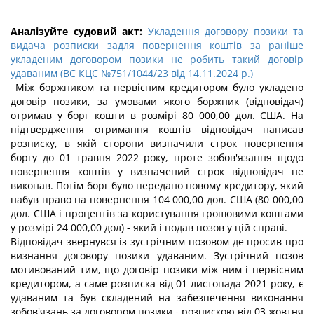
Аналізуйте судовий акт:
Укладення договору позики та
видача розписки задля повернення коштів за раніше
укладеним договором позики не робить такий договір
удаваним (ВС КЦС №751/1044/23 від 14.11.2024 р.)
Між боржником та первісним кредитором було укладено
договір позики, за умовами якого боржник (відповідач)
отримав у борг кошти в розмірі 80 000,00 дол. США. На
підтвердження отримання коштів відповідач написав
розписку, в якій сторони визначили строк повернення
боргу до 01 травня 2022 року, проте зобов'язання щодо
повернення коштів у визначений строк відповідач не
виконав. Потім борг було передано новому кредитору, який
набув право на повернення 104 000,00 дол. США (80 000,00
дол. США і процентів за користування грошовими коштами
у розмірі 24 000,00 дол) - який і подав позов у цій справі.
Відповідач звернувся із зустрічним позовом де просив про
визнання договору позики удаваним. Зустрічний позов
мотивований тим, що договір позики між ним і первісним
кредитором, а саме розписка від 01 листопада 2021 року, є
удаваним та був складений на забезпечення виконання
зобов'язань за договором позики - розпискою від 03 жовтня