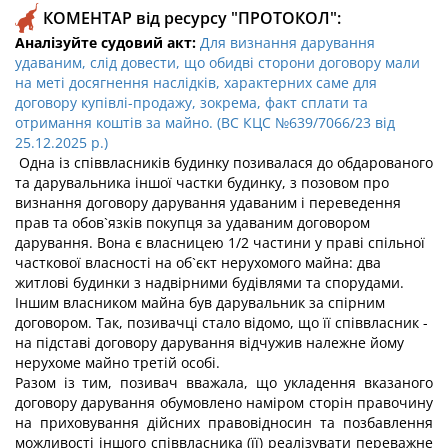
КОМЕНТАР від ресурсу "ПРОТОКОЛ":
Аналізуйте судовий акт:
Для визнання дарування
удаваним, слід довести, що обидві сторони договору мали
на меті досягнення наслідків, характерних саме для
договору купівлі-продажу, зокрема, факт сплати та
отримання коштів за майно. (ВС КЦС №639/7066/23 від
25.12.2025 р.)
Одна із співвласників будинку позивалася до обдарованого
та дарувальника іншої частки будинку, з позовом про
визнання договору дарування удаваним і переведення
прав та обов`язків покупця за удаваним договором
дарування. Вона є власницею 1/2 частини у праві спільної
часткової власності на об`єкт нерухомого майна: два
житлові будинки з надвірними будівлями та спорудами.
Іншим власником майна був дарувальник за спірним
договором. Так, позивачці стало відомо, що її співвласник -
на підставі договору дарування відчужив належне йому
нерухоме майно третій особі.
Разом із тим, позивач вважала, що укладення вказаного
договору дарування обумовлено наміром сторін правочину
на приховування дійсних правовідносин та позбавлення
можливості іншого співвласника (її) реалізувати переважне