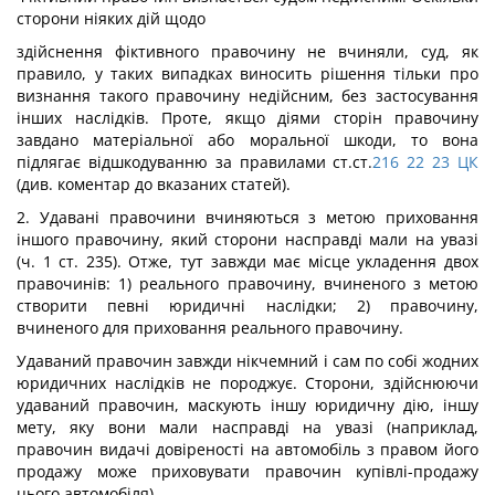
сторони ніяких дій щодо
здійснення фіктивного правочину не вчиняли, суд, як
правило, у таких випадках виносить рішення тільки про
визнання такого правочину недійсним, без застосування
інших наслідків. Проте, якщо діями сторін правочину
завдано матеріальної або моральної шкоди, то вона
підлягає відшкодуванню за правилами ст.ст.
216
22
23
ЦК
(див. коментар до вказаних статей).
2. Удавані правочини вчиняються з метою приховання
іншого правочину, який сторони насправді мали на увазі
(ч. 1 ст. 235). Отже, тут завжди має місце укладення двох
правочинів: 1) реального правочину, вчиненого з метою
створити певні юридичні наслідки; 2) правочину,
вчиненого для приховання реального правочину.
Удаваний правочин завжди нікчемний і сам по собі жодних
юридичних наслідків не породжує. Сторони, здійснюючи
удаваний правочин, маскують іншу юридичну дію, іншу
мету, яку вони мали насправді на увазі (наприклад,
правочин видачі довіреності на автомобіль з правом його
продажу може приховувати правочин купівлі-продажу
цього автомобіля).