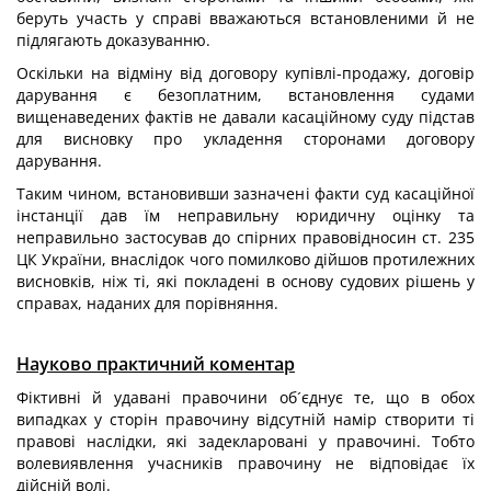
беруть участь у справі вважаються встановленими й не
підлягають доказуванню.
Оскільки на відміну від договору купівлі-продажу, договір
дарування є безоплатним, встановлення судами
вищенаведених фактів не давали касаційному суду підстав
для висновку про укладення сторонами договору
дарування.
Таким чином, встановивши зазначені факти суд касаційної
інстанції дав їм неправильну юридичну оцінку та
неправильно застосував до спірних правовідносин ст. 235
ЦК України, внаслідок чого помилково дійшов протилежних
висновків, ніж ті, які покладені в основу судових рішень у
справах, наданих для порівняння.
Науково практичний коментар
Фіктивні й удавані правочини об´єднує те, що в обох
випадках у сторін правочину відсутній намір створити ті
правові наслідки, які задекларовані у правочині. Тобто
волевиявлення учасників правочину не відповідає їх
дійсній волі.