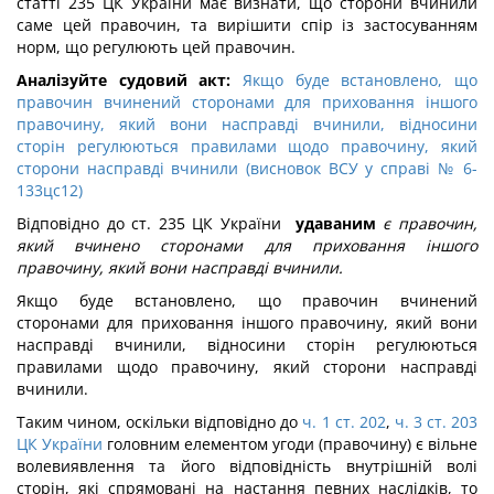
статті 235 ЦК України має визнати, що сторони вчинили
саме цей правочин, та вирішити спір із застосуванням
норм, що регулюють цей правочин.
Аналізуйте судовий акт:
Якщо буде встановлено, що
правочин вчинений сторонами для приховання іншого
правочину, який вони насправді вчинили, відносини
сторін регулюються правилами щодо правочину, який
сторони насправді вчинили (висновок ВСУ у справі № 6-
133цс12)
Відповідно до ст. 235 ЦК України
удаваним
є правочин,
який вчинено сторонами для приховання іншого
правочину, який вони насправді вчинили.
Якщо буде встановлено, що правочин вчинений
сторонами для приховання іншого правочину, який вони
насправді вчинили, відносини сторін регулюються
правилами щодо правочину, який сторони насправді
вчинили.
Таким чином, оскільки відповідно до
ч. 1 ст. 202
,
ч. 3 ст. 203
ЦК України
головним елементом угоди (правочину) є вільне
волевиявлення та його відповідність внутрішній волі
сторін, які спрямовані на настання певних наслідків, то