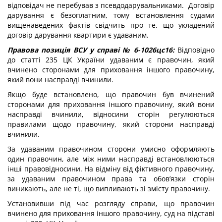
відповідач не перебував з псевдодарувальниками. Договір
дарування є безоплатним, тому встановлення судами
вищенаведених фактів свідчить про те, що укладений
договір дарування квартири є удаваним.
Правова позиція ВСУ у справі № 6-1026цс16:
Відповідно
до статті 235 ЦК України удаваним є правочин, який
вчинено сторонами для приховання іншого правочину,
який вони насправді вчинили.
Якщо буде встановлено, що правочин був вчинений
сторонами для приховання іншого правочину, який вони
насправді вчинили, відносини сторін регулюються
правилами щодо правочину, який сторони насправді
вчинили.
За удаваним правочином сторони умисно оформляють
один правочин, але між ними насправді встановлюються
інші правовідносини. На відміну від фіктивного правочину,
за удаваним правочином права та обов’язки сторін
виникають, але не ті, що випливають зі змісту правочину.
Установивши під час розгляду справи, що правочин
вчинено для приховання іншого правочину, суд на підставі