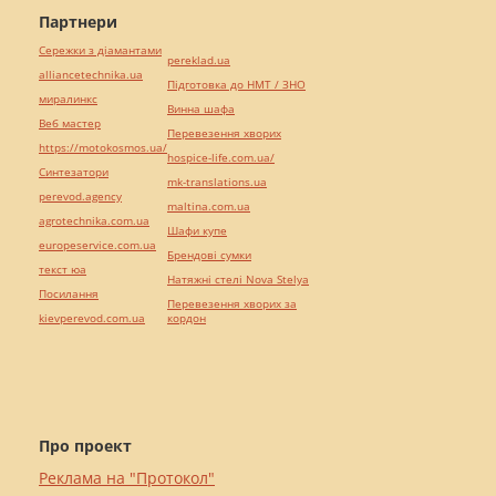
Партнери
Сережки з діамантами
pereklad.ua
alliancetechnika.ua
Підготовка до НМТ / ЗНО
миралинкс
Винна шафа
Веб мастер
Перевезення хворих
https://motokosmos.ua/
hospice-life.com.ua/
Синтезатори
mk-translations.ua
perevod.agency
maltina.com.ua
agrotechnika.com.ua
Шафи купе
europeservice.com.ua
Брендові сумки
текст юа
Натяжні стелі Nova Stelya
Посилання
Перевезення хворих за
kievperevod.com.ua
кордон
Про проект
Реклама на "Протокол"