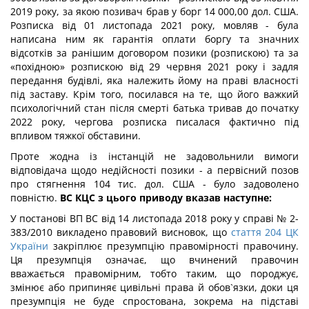
2019 року, за якою позивач брав у борг 14 000,00 дол. США.
Розписка від 01 листопада 2021 року, мовляв - була
написана ним як гарантія оплати боргу та значних
відсотків за ранішим договором позики (розпискою) та за
«похідною» розпискою від 29 червня 2021 року і задля
передання будівлі, яка належить йому на праві власності
під заставу. Крім того, посилався на те, що його важкий
психологічний стан після смерті батька тривав до початку
2022 року, чергова розписка писалася фактично під
впливом тяжкої обставини.
Проте жодна із інстанцій не задовольнили вимоги
відповідача щодо недійсності позики - а первісний позов
про стягнення 104 тис. дол. США - було задоволено
повністю.
ВС КЦС з цього приводу вказав наступне:
У постанові ВП ВС від 14 листопада 2018 року у справі № 2-
383/2010 викладено правовий висновок, що
стаття 204 ЦК
України
закріплює презумпцію правомірності правочину.
Ця презумпція означає, що вчинений правочин
вважається правомірним, тобто таким, що породжує,
змінює або припиняє цивільні права й обов`язки, доки ця
презумпція не буде спростована, зокрема на підставі