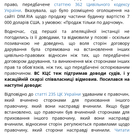
право, передбачене
статтею 362 Цивільного кодексу
України
. Вказувала, що було розміщено оголошення на
сайті DIM.RIA щодо продажу частини будинку вартістю 7
000 доларів США, з умовою: «Продаж тільки по дарчому».
Водночас, суд першої та апеляційної інстанції не
погодились із її доводами, та відмовили у позові - оскільки
позивачкою не доведено, що воля сторін договору
дарування була спрямована на встановлення інших
цивільно-правових відносин ніж тих, що передбачені
договором дарування, та виникнення між сторонами інших
прав та обов`язків, ніж тих, що передбачені оспорюваним
правочином.
ВС КЦС теж підтримав доводи судів, і у
касаційній скарзі співвласниці відмовив. Посилався на
наступні доводи:
Відповідно до
статті 235 ЦК України
удаваним є правочин,
який вчинено сторонами для приховання іншого
правочину, який вони насправді вчинили. Якщо буде
встановлено, що правочин був вчинений сторонами для
приховання іншого правочину, який вони насправді
вчинили, відносини сторін регулюються правилами щодо
правочину, який сторони насправді вчинили.
Читати