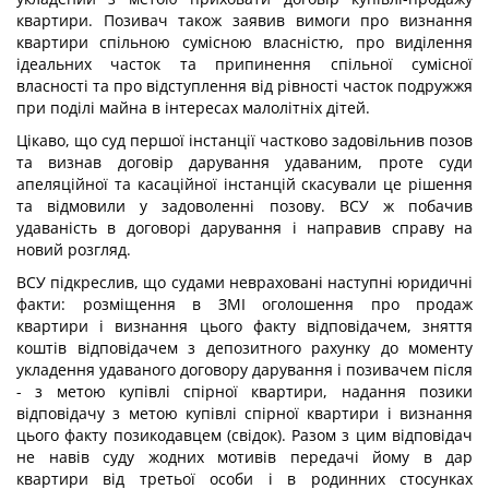
квартири. Позивач також заявив вимоги про визнання
квартири спільною сумісною власністю, про виділення
ідеальних часток та припинення спільної сумісної
власності та про відступлення від рівності часток подружжя
при поділі майна в інтересах малолітніх дітей.
Цікаво, що суд першої інстанції частково задовільнив позов
та визнав договір дарування удаваним, проте суди
апеляційної та касаційної інстанцій скасували це рішення
та відмовили у задоволенні позову. ВСУ ж побачив
удаваність в договорі дарування і направив справу на
новий розгляд.
ВСУ підкреслив, що судами невраховані наступні юридичні
факти: розміщення в ЗМІ оголошення про продаж
квартири і визнання цього факту відповідачем, зняття
коштів відповідачем з депозитного рахунку до моменту
укладення удаваного договору дарування і позивачем після
- з метою купівлі спірної квартири, надання позики
відповідачу з метою купівлі спірної квартири і визнання
цього факту позикодавцем (свідок). Разом з цим відповідач
не навів суду жодних мотивів передачі йому в дар
квартири від третьої особи і в родинних стосунках