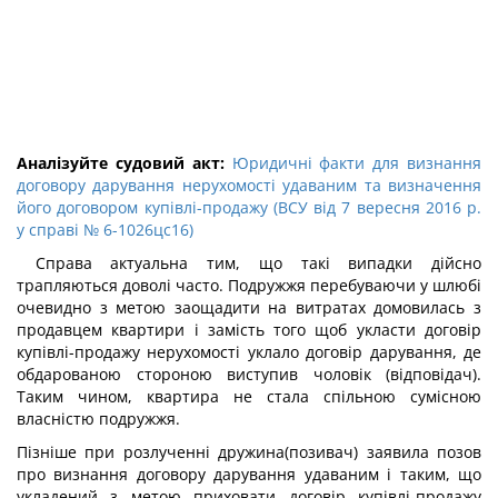
Аналізуйте судовий акт:
Юридичні факти для визнання
договору дарування нерухомості удаваним та визначення
його договором купівлі-продажу (ВСУ від 7 вересня 2016 р.
у справі № 6-1026цс16)
Справа актуальна тим, що такі випадки дійсно
трапляються доволі часто. Подружжя перебуваючи у шлюбі
очевидно з метою заощадити на витратах домовилась з
продавцем квартири і замість того щоб укласти договір
купівлі-продажу нерухомості уклало договір дарування, де
обдарованою стороною виступив чоловік (відповідач).
Таким чином, квартира не стала спільною сумісною
власністю подружжя.
Пізніше при розлученні дружина(позивач) заявила позов
про визнання договору дарування удаваним і таким, що
укладений з метою приховати договір купівлі-продажу