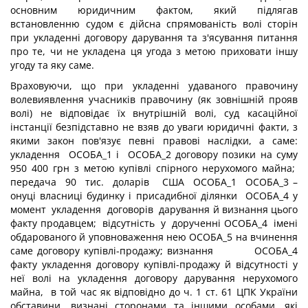
основним юридичним фактом, який підлягав
встановленню судом є дійсна спрямованість волі сторін
при укладенні договору дарування та з'ясування питання
про те, чи не укладена ця угода з метою приховати іншу
угоду та яку саме.
Враховуючи, що при укладенні удаваного правочину
волевиявлення учасників правочину (як зовнішній прояв
волі) не відповідає їх внутрішній волі, суд касаційної
інстанції безпідставно не взяв до уваги юридичні факти, з
якими закон пов'язує певні правові наслідки, а саме:
укладення ОСОБА_1 і ОСОБА_2 договору позики на суму
950 400 грн з метою купівлі спірного нерухомого майна;
передача 90 тис. доларів США ОСОБА_1 ОСОБА_3 –
онуці власниці будинку і присадибної ділянки ОСОБА_4 у
момент укладення договорів дарування й визнання цього
факту продавцем; відсутність у дорученні ОСОБА_4 імені
обдарованого й уповноваження нею ОСОБА_5 на вчинення
саме договору купівлі-продажу; визнання ОСОБА_4
факту укладення договору купівлі-продажу й відсутності у
неї волі на укладення договору дарування нерухомого
майна, в той час як відповідно до ч. 1 ст. 61 ЦПК України
обставини, визнані сторонами та іншими особами, які