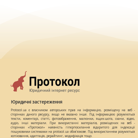
Юридичні застереження
Protocol.ua є власником авторських прав на інформацію, розміщену на веб -
сторінках даного ресурсу, якщо не вказано інше. Під інформацією розуміються
тексти, коментарі, статті, фотозображення, малюнки, ящик-шота, скани, відео,
аудіо, інші матеріали. При використанні матеріалів, розміщених на веб -
сторінках «Протокол» наявність гіперпосилання відкритого для індексації
пошуковими системами на protocol.ua обов`язкове. Під використанням розуміється
копіювання, адаптація, рерайтинг, модифікація тощо.