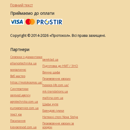
Повний текст
Приймаємо до оплати
Copyright © 2014-2026 «Протокол». Всі права захищені.
Партнери
Сережки з діамантами
pereklad.ua
alliancetechnika.ua
Підготовка до НМТ / ЗНО
миралинкс
Винна шафа
Веб мастер
Перевезення хворих
https://motokosmos.ua/
hospice-life.com.ua/
Синтезатори
mk-translations.ua
perevod.agency
maltina.com.ua
agrotechnika.com.ua
Шафи купе
europeservice.com.ua
Брендові сумки
текст юа
Натяжні стелі Nova Stelya
Посилання
Перевезення хворих за
kievperevod.com.ua
кордон