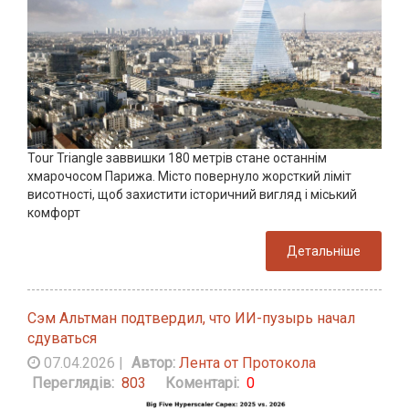
Tour Triangle заввишки 180 метрів стане останнім
хмарочосом Парижа. Місто повернуло жорсткий ліміт
висотності, щоб захистити історичний вигляд і міський
комфорт
Детальніше
Сэм Альтман подтвердил, что ИИ-пузырь начал
сдуваться
07.04.2026
|
Автор:
Лента от Протокола
Переглядів:
803
Коментарі:
0