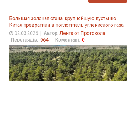
Большая зеленая стена: крупнейшую пустыню
Китая превратили в поглотитель углекислого газа
02.03.2026
|
Автор:
Лента от Протокола
Переглядів:
964
Коментарі:
0
Вдоль южного края северных пустынь в Китае высадили
огромный пояс растений, чтобы замедлить
опустынивание. Недавние исследования показали, что
эта "Великая зеленая стена" уже начала способствовать
стабилизации региональной среды.