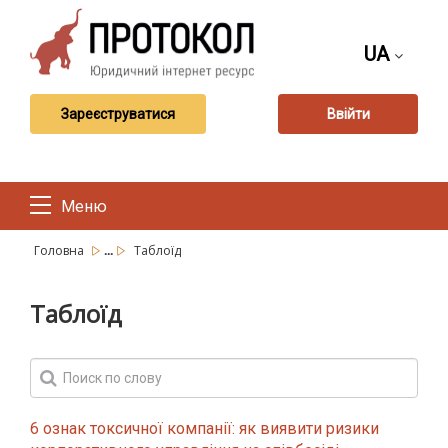
UA
Зареєструватися
Ввійти
Меню
...
Головна
Таблоїд
Таблоїд
6 ознак токсичної компанії: як виявити ризики