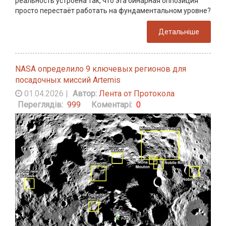
реальность устроена так, что эта бинарная оппозиция
просто перестаёт работать на фундаментальном уровне?
Детальніше
NASA определило 9 ключевых регионов для
посадочных миссий Artemis
01.04.2026
|
Автор:
Лента от Протокола
Переглядів:
999
Коментарі:
0