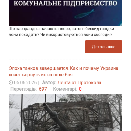
Що насправді означають плесо, затон і бескид і звідки
вони походять? Чи використовуються вони сьогодні?
Детальніше
Эпоха танков завершается. Как и почему Украина
хочет вернуть их на поле боя
05.06.2026
|
Автор:
Лента от Протокола
Переглядів:
697
Коментарі:
0