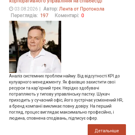
корпоративного управління на співбесіді
03.08.2026
|
Автор:
Лента от Протокола
Переглядів:
197
Коментарі:
0
Аналіз системних проблем найму: Від відсутності KPI до
кулуарного менеджменту. Як фахівцю захистити свої
ресурси та кар'єрний трек. Нерідко здобувачі
потрапляють у типову управлінську пастку. Шукач
приходить у сучасний офіс, його зустрічає усміхнений HR,
а бренд компанії викликає повну довіру. На перший
погляд, процес виглядає максимально професійно, і
людина, сповнена сподівань, підписує офер.
Детальніше