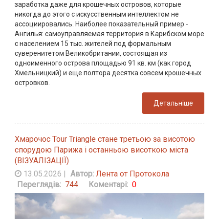
заработка даже для крошечных островов, которые
никогда до этого с искусственным интеллектом не
ассоциировались. Наиболее показательный пример -
Ангилья: самоуправляемая территория в Карибском море
с населением 15 тыс. жителей под формальным
суверенитетом Великобритании, состоящая из
одноименного острова площадью 91 кв. км (как город
Хмельницкий) и еще полтора десятка совсем крошечных
островков.
Детальніше
Хмарочос Tour Triangle стане третьою за висотою
спорудою Парижа і останньою висоткою міста
(ВІЗУАЛІЗАЦІЇ)
13.05.2026
|
Автор:
Лента от Протокола
Переглядів:
744
Коментарі:
0