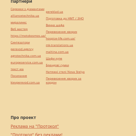
Партнери
Сережки з діамантами
pereklad.ua
alliancetechnika.ua
Підготовка до НМТ / ЗНО
миралинкс
Винна шафа
Веб мастер
Перевезення хворих
https://motokosmos.ua/
hospice-life.com.ua/
Синтезатори
mk-translations.ua
perevod.agency
maltina.com.ua
agrotechnika.com.ua
Шафи купе
europeservice.com.ua
Брендові сумки
текст юа
Натяжні стелі Nova Stelya
Посилання
Перевезення хворих за
kievperevod.com.ua
кордон
Про проект
Реклама на "Протокол"
"Протокол" без реклами!