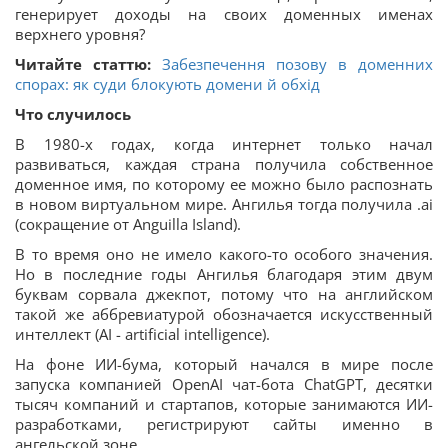
генерирует доходы на своих доменных именах
верхнего уровня?
Читайте статтю:
Забезпечення позову в доменних
спорах: як суди блокують домени й обхід
Что случилось
В 1980-х годах, когда интернет только начал
развиваться, каждая страна получила собственное
доменное имя, по которому ее можно было распознать
в новом виртуальном мире. Ангилья тогда получила .ai
(сокращение от Anguilla Island).
В то время оно не имело какого-то особого значения.
Но в последние годы Ангилья благодаря этим двум
буквам сорвала джекпот, потому что на английском
такой же аббревиатурой обозначается искусственный
интеллект (AI - artificial intelligence).
На фоне ИИ-бума, который начался в мире после
запуска компанией OpenAI чат-бота ChatGPT, десятки
тысяч компаний и стартапов, которые занимаются ИИ-
разработками, регистрируют сайты именно в
ангельской зоне.