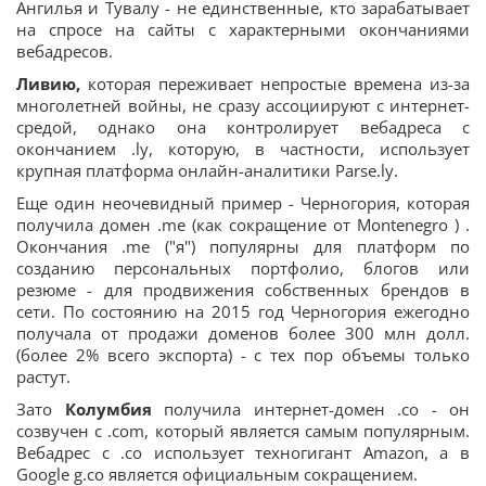
Ангилья и Тувалу - не единственные, кто зарабатывает
на спросе на сайты с характерными окончаниями
вебадресов.
Ливию,
которая переживает непростые времена из-за
многолетней войны, не сразу ассоциируют с интернет-
средой, однако она контролирует вебадреса с
окончанием .ly, которую, в частности, использует
крупная платформа онлайн-аналитики Parse.ly.
Еще один неочевидный пример - Черногория, которая
получила домен .me (как сокращение от Montenegro ) .
Окончания .me ("я") популярны для платформ по
созданию персональных портфолио, блогов или
резюме - для продвижения собственных брендов в
сети. По состоянию на 2015 год Черногория ежегодно
получала от продажи доменов более 300 млн долл.
(более 2% всего экспорта) - с тех пор объемы только
растут.
Зато
Колумбия
получила интернет-домен .co - он
созвучен с .com, который является самым популярным.
Вебадрес с .co использует техногигант Amazon, а в
Google g.co является официальным сокращением.