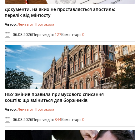
Документи, на яких не проставляється апостиль:
перелік від Мін’юсту
Автор:
Лента от Протокола
06.08.2026
Переглядів:
127
Коментарі:
0
НБУ змінив правила примусового списання
коштів: що зміниться для боржників
Автор:
Лента от Протокола
06.08.2026
Переглядів:
344
Коментарі:
0