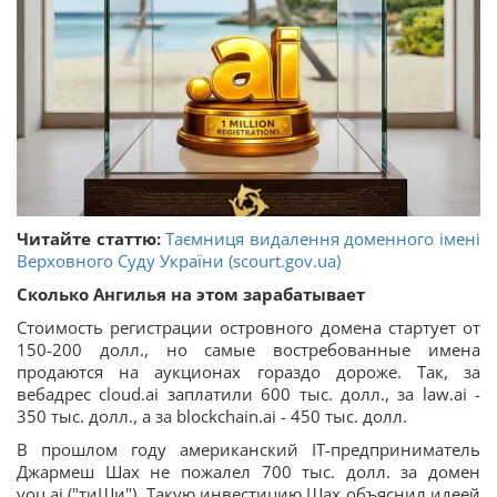
Читайте статтю:
Таємниця видалення доменного імені
Верховного Суду України (scourt.gov.ua)
Сколько Ангилья на этом зарабатывает
Стоимость регистрации островного домена стартует от
150-200 долл., но самые востребованные имена
продаются на аукционах гораздо дороже. Так, за
вебадрес cloud.ai заплатили 600 тыс. долл., за law.ai -
350 тыс. долл., а за blockchain.ai - 450 тыс. долл.
В прошлом году американский IT-предприниматель
Джармеш Шах не пожалел 700 тыс. долл. за домен
you.ai ("тиШи"). Такую инвестицию Шах объяснил идеей