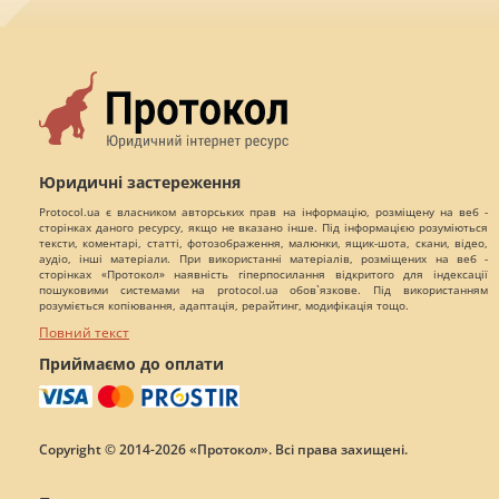
Юридичні застереження
Protocol.ua є власником авторських прав на інформацію, розміщену на веб -
сторінках даного ресурсу, якщо не вказано інше. Під інформацією розуміються
тексти, коментарі, статті, фотозображення, малюнки, ящик-шота, скани, відео,
аудіо, інші матеріали. При використанні матеріалів, розміщених на веб -
сторінках «Протокол» наявність гіперпосилання відкритого для індексації
пошуковими системами на protocol.ua обов`язкове. Під використанням
розуміється копіювання, адаптація, рерайтинг, модифікація тощо.
Повний текст
Приймаємо до оплати
Copyright © 2014-2026 «Протокол». Всі права захищені.