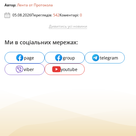
Автор:
Лента от Протокола
05.08.2026
Переглядів:
542
Коментарі:
0
Дивитись усі новини
Ми в соціальних мережах:
page
group
telegram
viber
youtube