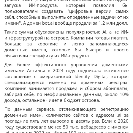
запуска ИИ-продукта, который позволил бы
пользователям создавать "цифровые версии самих
себя, способные выполнять определенные задачи от их
имени". А домен bot.ai вообще продали за 1,2 млн долл.
Такие суммы обусловлены популярностью AI, а не ИИ-
инфраструктурой на острове. Компании готовы платить
больше за короткие и легко запоминающиеся
доменные имена, которые бы быстро и просто
объясняли специфику их ИИ-продукта.
Для более эффективного управления доменными
именами Ангилья в 2024 году подписала пятилетнее
соглашение с американской Identity Digital, которая
специализируется именно на доменных реестрах.
Компания занимается продажей и сбором абонплаты,
забирая себе, по неофициальным данным, около 10%
дохода, остальное - идет в бюджет острова.
По данным сервиса, отслеживающего регистрацию
доменных имен, количество сайтов с адресом .ai за
последние пять лет выросло в десять раз. Если к 2020
году существовало менее 50 тыс. вебадресов с именем
.ai, а в конце 2022-го - более 100 тыс., то уже к середине