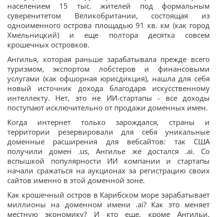
населением 15 тыс. жителей под формальным
суверенитетом Великобритании, состоящая из
одноименного острова площадью 91 кв. км (как город
Хмельницкий) и еще полтора десятка совсем
крошечных островков.
Ангилья, которая раньше зарабатывала прежде всего
туризмом, экспортом лобстеров и финансовыми
услугами (как офшорная юрисдикция), нашла для себя
новый источник дохода благодаря искусственному
интеллекту. Нет, это не ИИ-стартапы - все доходы
поступают исключительно от продажи доменных имен.
Когда интернет только зарождался, страны и
территории резервировали для себя уникальные
доменные расширения для вебсайтов: так США
получили домен .us, Ангилье же достался .ai. Со
вспышкой популярности ИИ компании и стартапы
начали сражаться на аукционах за регистрацию своих
сайтов именно в этой доменной зоне.
Как крошечный остров в Карибском море зарабатывает
миллионы на доменном имени .ai? Как это меняет
местную экономику? И кто еще, кроме Ангильи,