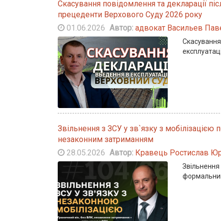
Скасування повідомлення та декларації піс
прецеденти Верхового Суду 2026 року
01.06.2026
Автор:
адвокат Васильев Пав
Скасування
експлуатац
Звільнення з ЗСУ у зв`язку з мобілізацією
незаконним затриманням
28.05.2026
Автор:
Кравець Ростислав Юр
Звільнення 
формальни