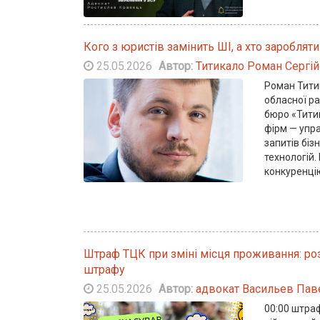
Кого з юристів замінить ШІ, а хто зароблят
25.05.2026
Автор:
Титикало Роман Сергі
Роман Титик
обласної р
бюро «Тити
фірм — упр
запитів біз
технологій.
конкуренцію
Штраф ТЦК при зміні місця проживання: ро
штрафу
25.05.2026
Автор:
адвокат Васильев Пав
00:00 штра