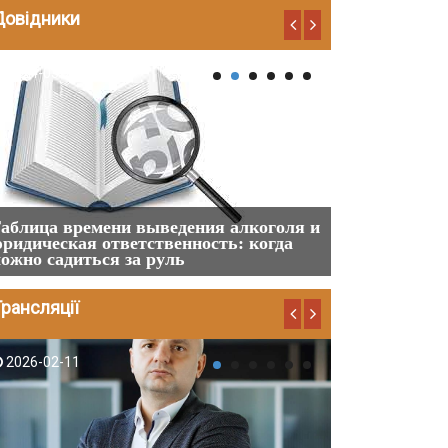
Довідники
2024-03-22
2024-02-29
аблица времени выведения алкоголя и
ридическая ответственность: когда
Перелік і ро
ожно садиться за руль
будівництва у
рансляції
2026-02-11
2025-10-24