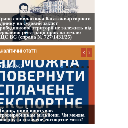
Якщо суд вс
шкоди наявні
раво співвласника багатоквартирного
приписами ч.
удинку на судовий захист
належним від
рибудинкової території не залежить від
фізична особ
ержавної реєстрації прав на землю
працівника (
ЦС ВС (справа № 727/1431/25)
шкоду, а не 
налітичні статті
2026-08-08
2026-08-07
ісяць, який коштував
Огляд практи
гровиробникам мільйони. Чи можна
Кравця, що о
овернути сплачене експортне мито?
серпня 2026 