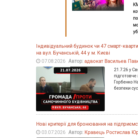
КМ
ко
по
мо
уб
Індивідуальний будинок чи 47 смарт-кварти
на вул. Бучанській, 44 у м. Києві
07.08.2026
Автор:
адвокат Васильев Пав
21.7.26 у С
підготовче
Горбенко На
безпеки сус
Нові критерії для бронювання на підприєм
03.07.2026
Автор:
Кравець Ростислав Юр