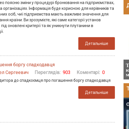
део поясню зміни у процедурі бронювання на підприємствах,
а організаціях. Інформація буде корисною для керівників та
ьних осіб, чиї підприємства мають важливе значення для
ння країни. Ви зрозумієте, які саме категорії установ
2024-03-25
під оновлені критерії та як уникнути плутанини в
ї.
Детальніше
шення боргу спадкодавця
Штрафи у цифрах за порушення
Т
країні
трудового законодавства станом на 2024
ю
ел Сергеевич
Переглядів:
903
Коментарі:
0
рік
м
дитора до спадкоємця про погашення боргу спадкодавця
Т
Детальніше
2025-05-12