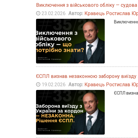
Виключення з військового обліку — судова
23.02.2026
Автор:
Кравець Ростислав Юр
Виключення
ЄСПЛ визнав незаконною заборону виїзду 
19.02.2026
Автор:
Кравець Ростислав Юр
ЄСПЛ визна