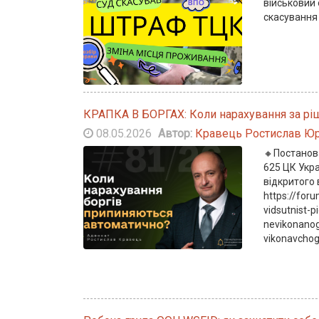
військовий 
скасування
КРАПКА В БОРГАХ: Коли нарахування за рі
08.05.2026
Автор:
Кравець Ростислав Юр
🔸Постанова
625 ЦК Укра
відкритого
https://for
vidsutnist-p
nevikonanog
vikonavcho