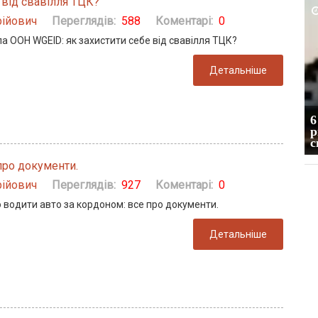
 від свавілля ТЦК?
2026-04-07
ійович
Переглядів:
588
Коментарі:
0
а ООН WGEID: як захистити себе від свавілля ТЦК?
Детальніше
6
Сэм Альтман подтвердил, что ИИ-
р
пузырь начал сдуваться
с
про документи.
ійович
Переглядів:
927
Коментарі:
0
 водити авто за кордоном: все про документи.
Детальніше