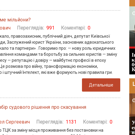
2026-05-25
име мільйони?
йович
Переглядів:
991
Коментарі:
0
ало, правозахисник, публічний діяч, депутат Київської
ади, Заслужений юрист України, засновник адвокатського
кало та партнери» . Говоримо про: — нову роль юридичних
авління командами та боротьбу за сильних юристів — зміну
І
Штраф ТЦК при зміні місця
к
несу — репутацію і довіру — майбутнє професії в епоху
проживання: розбір судового рішення
б
 Це розмова про війну, трансформацію економіки,
про скасування штрафу
К
 і штучний Інтелект, які вже формують нові правила гри.
Ц
Детальніше
2026-07-30
збір судового рішення про скасування
ел Сергеевич
Переглядів:
1131
Коментарі:
0
У
Восьмий ААС фактично підтвердив, що
е
ф ТЦК за зміну місця проживання без постановки на
ЦВЛК може скасувати постанову ВЛК
в