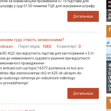
облік за новим місцем проживання 01:16 підстави для
без присутності громадянина, на
п
підставі чого його поновлять на
е
 штрафу у суді 01:50 помилки ТЦК для скасування штрафу
військовому обліку. (Восьмий
п
апеляційний адміністративний суд
д
Детальніше
№380/21940/25 від 10.06.2026 р.)
0
П
шенням суду стають незаконними?
2026-06-10
ійович
Переглядів:
1065
Коментарі:
0
 ВС-КЦС про відсутність підстав для застосування ч.2 ст.
їни до невиконаного судового рішення при відсутності
NACE 2.1-UA - нові КВЕД (для ФОП і
 виконавчого провадження -
юр. осіб). Перехід на NACE. Розбіжності

um.antiraid.com.ua/topic/16377-postanova-vs-kcs-pro-
кодів. Вплив на: податки, ліцензії,
У
дозволи, тендери. Зміни до ЄДР. Вплив
П
idstav-dlja-zastosuvannja-ch2-st-625-ck-ukrayini-do-
на резидентів Дія.City. Ризики
(
o-sudovogo-rishennja-pri-vidsutnosti-vidkritogo-
(податкові, корпоративні).
А
go-provadzhennja/
Відповідальність. Дорожня карта для
(
переходу
З
Детальніше