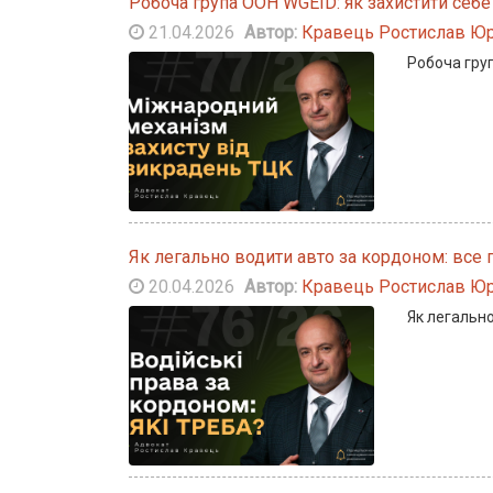
Робоча група ООН WGEID: як захистити себе
21.04.2026
Автор:
Кравець Ростислав Юр
Робоча груп
Як легально водити авто за кордоном: все 
20.04.2026
Автор:
Кравець Ростислав Юр
Як легально