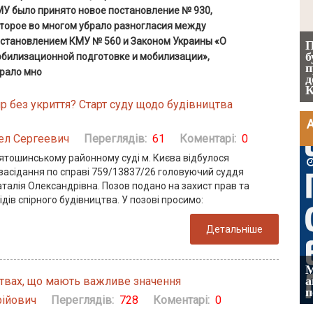
У было принято новое постановление № 930,
торое во многом убрало разногласия между
становлением КМУ № 560 и Законом Украины «О
П
Чоловік помер, але позика залишилася:
б
билизационной подготовке и мобилизации»,
як фраза «на його розсуд» коштувала
п
рало мно
дружині $1,1 млн ( ВС у справі №
д
757/1863/25-ц)
К
р без укриття? Старт суду щодо будівництва
А
ел Сергеевич
Переглядів:
61
Коментарі:
0
вятошинському районному суді м. Києва відбулося
2026-08-03
 засідання по справі 759/13837/26 головуючий суддя
талія Олександрівна. Позов подано на захист прав та
ідів спірного будівництва. У позові просимо:
Детальніше
ФУНДАМЕНТАЛЬНА ПРОБЛЕМА
М
«СУДОВОЇ ПРАКТИКИ», АБО ПРОШУ
а
ствах, що мають важливе значення
ВВАЖАТИ МЕНЕ ПОЗИТИВІСТОМ
п
ійович
Переглядів:
728
Коментарі:
0