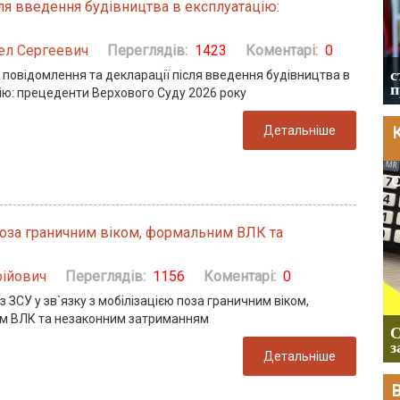
ля введення будівництва в експлуатацію:
Отсрочка от мобилизация. Изменения.
ел Сергеевич
Переглядів:
1423
Коментарі:
0
Акт об уходе, продление отсрочки, ВЛК
инвалидам, отсрочка многодетным и
с
 повідомлення та декларації після введення будівництва в
студентам
п
ію: прецеденти Верхового Суду 2026 року
Детальніше
К
2026-08-05
 поза граничним віком, формальним ВЛК та
ійович
Переглядів:
1156
Коментарі:
0
з ЗСУ у зв`язку з мобілізацією поза граничним віком,
Чи потрібна ФОП печатка у 2026 році:
м ВЛК та незаконним затриманням
правила застосування, роз'яснення ДПС
С
та відповіді на головні запитання
з
Детальніше