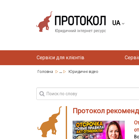
UA
Сервіси для клієнтів
Серві
...
Головна
Юридичні відео
Протокол рекоменд
От
о
Вс