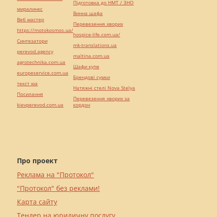
Підготовка до НМТ / ЗНО
миралинкс
Винна шафа
Веб мастер
Перевезення хворих
https://motokosmos.ua/
hospice-life.com.ua/
Синтезатори
mk-translations.ua
perevod.agency
maltina.com.ua
agrotechnika.com.ua
Шафи купе
europeservice.com.ua
Брендові сумки
текст юа
Натяжні стелі Nova Stelya
Посилання
Перевезення хворих за
kievperevod.com.ua
кордон
Про проект
Реклама на "Протокол"
"Протокол" без реклами!
Карта сайту
Тендер на юридичну послугу