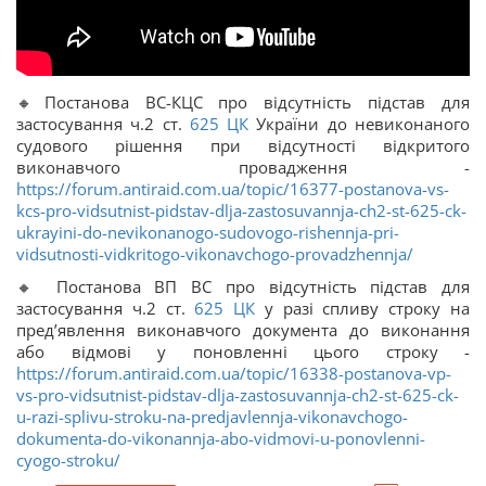
🔸Постанова ВС-КЦС про відсутність підстав для
застосування ч.2 ст.
625
ЦК
України до невиконаного
судового рішення при відсутності відкритого
виконавчого провадження -
https://forum.antiraid.com.ua/topic/16377-postanova-vs-
kcs-pro-vidsutnist-pidstav-dlja-zastosuvannja-ch2-st-625-ck-
ukrayini-do-nevikonanogo-sudovogo-rishennja-pri-
vidsutnosti-vidkritogo-vikonavchogo-provadzhennja/
🔸 Постанова ВП ВС про відсутність підстав для
застосування ч.2 ст.
625
ЦК
у разі спливу строку на
пред’явлення виконавчого документа до виконання
або відмові у поновленні цього строку -
https://forum.antiraid.com.ua/topic/16338-postanova-vp-
vs-pro-vidsutnist-pidstav-dlja-zastosuvannja-ch2-st-625-ck-
u-razi-splivu-stroku-na-predjavlennja-vikonavchogo-
dokumenta-do-vikonannja-abo-vidmovi-u-ponovlenni-
cyogo-stroku/