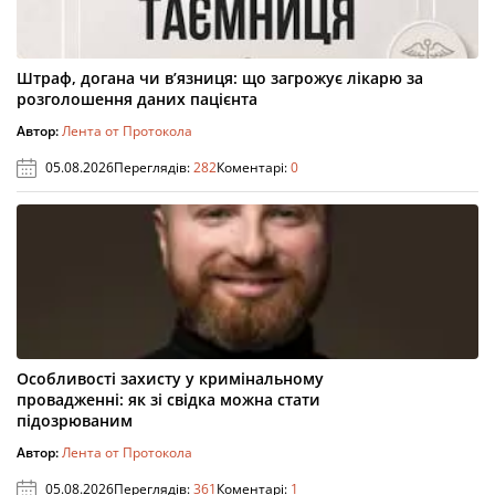
Штраф, догана чи в’язниця: що загрожує лікарю за
розголошення даних пацієнта
Автор:
Лента от Протокола
05.08.2026
Переглядів:
282
Коментарі:
0
Особливості захисту у кримінальному
провадженні: як зі свідка можна стати
підозрюваним
Автор:
Лента от Протокола
05.08.2026
Переглядів:
361
Коментарі:
1