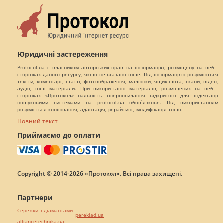
Юридичні застереження
Protocol.ua є власником авторських прав на інформацію, розміщену на веб -
сторінках даного ресурсу, якщо не вказано інше. Під інформацією розуміються
тексти, коментарі, статті, фотозображення, малюнки, ящик-шота, скани, відео,
аудіо, інші матеріали. При використанні матеріалів, розміщених на веб -
сторінках «Протокол» наявність гіперпосилання відкритого для індексації
пошуковими системами на protocol.ua обов`язкове. Під використанням
розуміється копіювання, адаптація, рерайтинг, модифікація тощо.
Повний текст
Приймаємо до оплати
Copyright © 2014-2026 «Протокол». Всі права захищені.
Партнери
Сережки з діамантами
pereklad.ua
alliancetechnika.ua