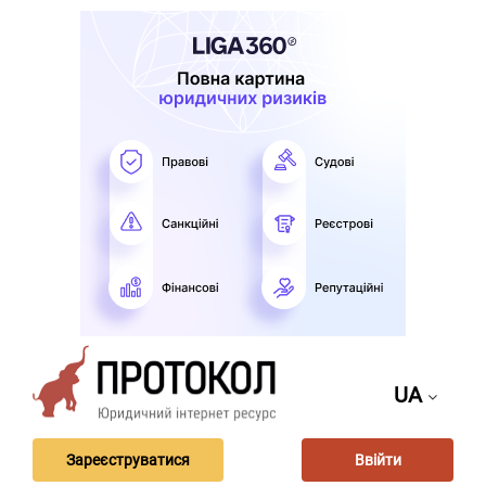
UA
Зареєструватися
Ввійти