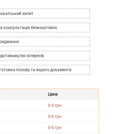
окатський запит
а консультація безкоштовно
дрядження
дставництво інтересів
готовка позову та іншого документа
Цена
0-0 грн
0-0 грн
0-0 грн