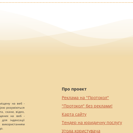
Про проект
Реклама на "Протокол"
міщену на веб -
"Протокол" без реклами!
цією розуміються
а, скани, відео,
Карта сайту
іщених на веб -
 для індексації
Тендер на юридичну послугу
 використанням
що.
Угода користувача