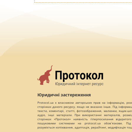
Юридичні застереження
Protocol.ua є власником авторських прав на інформацію, роз
сторінках даного ресурсу, якщо не вказано інше. Під інформа
тексти, коментарі, статті, фотозображення, малюнки, ящик-шот
аудіо, інші матеріали. При використанні матеріалів, розм
сторінках «Протокол» наявність гіперпосилання відкритого
пошуковими системами на protocol.ua обов`язкове. Під
розуміється копіювання, адаптація, рерайтинг, модифікація то