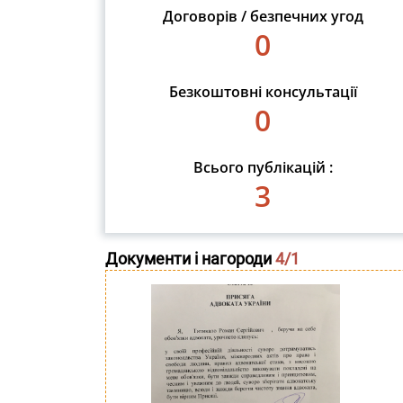
Договорів / безпечних угод
0
Безкоштовні консультації
0
Всього публікацій :
3
Документи і нагороди
4
/1