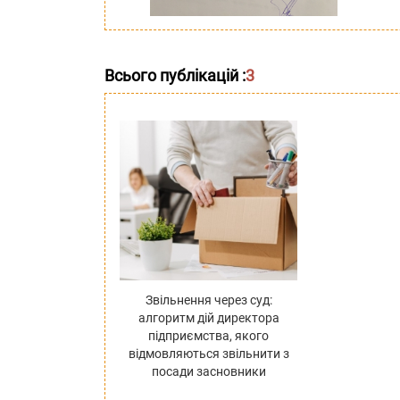
Всього публікацій :
3
Звільнення через суд:
алгоритм дій директора
підприємства, якого
відмовляються звільнити з
посади засновники