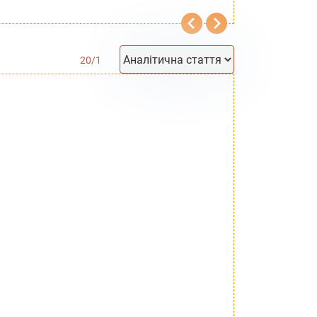
20
/
1