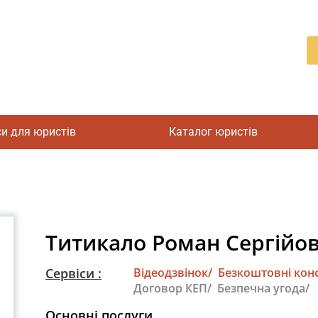
си для юристів
Каталог юристів
Титикало Роман Сергійо
Сервіси :
Відеодзвінок/
Безкоштовні конс
Договор КЕП/
Безпечна угода/
Основні послуги