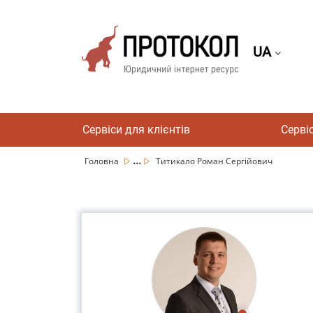
UA
Сервіси для клієнтів
Серві
...
Головна
Титикало Роман Сергійович