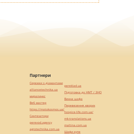
Партнери
Сережки з діамантами
pereklad.ua
alliancetechnika.ua
Підготовка до НМТ / ЗНО
миралинкс
Винна шафа
Веб мастер
Перевезення хворих
https://motokosmos.ua/
hospice-life.com.ua/
Синтезатори
mk-translations.ua
perevod.agency
maltina.com.ua
agrotechnika.com.ua
Шафи купе