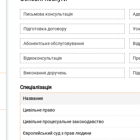
Письмова консультація
Адв
Підготовка договору
Усн
Абонентське обслуговування
Ві
Відеоконсультація
Пре
Виконання доручень
Під
Спеціалізація
Название
Цивільне право
Цивільне процесуальне законодавство
Європейський суд з прав людини