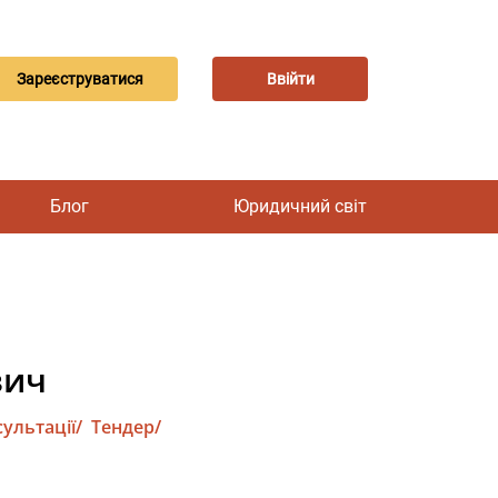
Зареєструватися
Ввійти
Блог
Юридичний світ
вич
ультації/
Тендер/