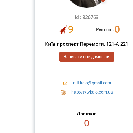
id : 326763
9
0
Рейтинг :
Київ проспект Перемоги, 121-А 221
Написати повідомлення
r.titikalo@gmail.com
http://tytykalo.com.ua
Дзвінків
0