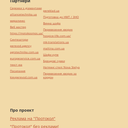
Партнери
Сережки з діамантами
pereklad.ua
alliancetechnika.ua
Підготовка до НМТ / ЗНО
миралинкс
Винна шафа
Веб мастер
Перевезення хворих
https://motokosmos.ua/
hospice-life.com.ua/
Синтезатори
mk-translations.ua
perevod.agency
maltina.com.ua
agrotechnika.com.ua
Шафи купе
europeservice.com.ua
Брендові сумки
текст юа
Натяжні стелі Nova Stelya
Посилання
Перевезення хворих за
kievperevod.com.ua
кордон
Про проект
Реклама на "Протокол"
"Протокол" без реклами!