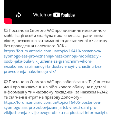
💥 Постанова Сьомого ААС про визнання незаконною
мобілізації особи яка була виключена за граничним
віком, незаконно затриманої та доставленої в частину
без проведення належного ВЛК -
https://forum.antiraid.com.ua/topic/16410-postanova-
syomogo-aas-pro-viznannja-nezakonnoju-mobilizaciyi-
osobi-jaka-bula-vikljuchena-za-granichnim-vikom-
nezakonno-zatrimanoyi-ta-dostavlenoyi-v-chastinu-bez-
provedennja-nalezhnogo-vlk/
💥 Постанова Сьомого ААС про зобов’язання ТЦК внести
дані про виключення з військового обліку на підставі
інформації у тимчасовому посвідчені за наказом №342
та стягнені витрат на правову допомогу -
https://forum.antiraid.com.ua/topic/16405-postanova-
syomogo-aas-pro-zobovjazannja-tck-vnesti-dani-pro-
vikljuchennja-z-vijskovogo-obliku-na-pidstavi-informaciyi-u-