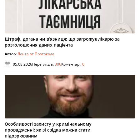
Штраф, догана чи в’язниця: що загрожує лікарю за
розголошення даних пацієнта
Автор:
Лента от Протокола
05.08.2026
Переглядів:
306
Коментарі:
0
Особливості захисту у кримінальному
провадженні: як зі свідка можна стати
підозрюваним