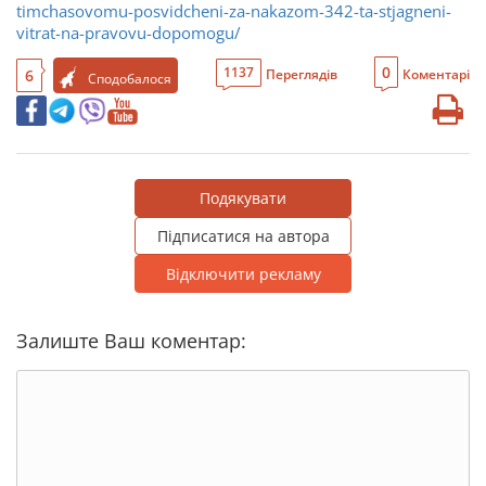
timchasovomu-posvidcheni-za-nakazom-342-ta-stjagneni-
vitrat-na-pravovu-dopomogu/
0
1137
6
Переглядів
Коментарі
Сподобалося
Подякувати
Підписатися на автора
Відключити рекламу
Залиште Ваш коментар: