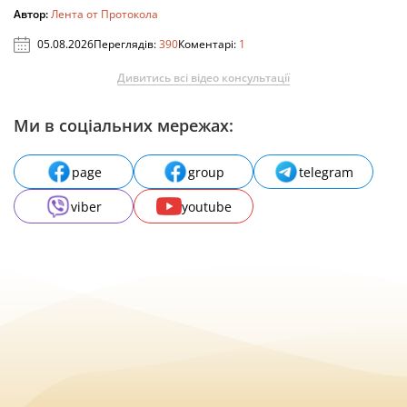
Автор:
Лента от Протокола
05.08.2026
Переглядів:
390
Коментарі:
1
Дивитись всі відео консультації
Ми в соціальних мережах:
page
group
telegram
viber
youtube