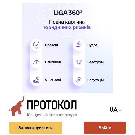
UA
Зареєструватися
Ввійти