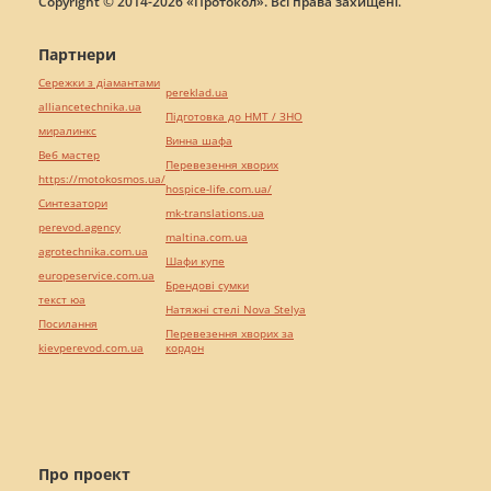
Copyright © 2014-2026 «Протокол». Всі права захищені.
Партнери
Сережки з діамантами
pereklad.ua
alliancetechnika.ua
Підготовка до НМТ / ЗНО
миралинкс
Винна шафа
Веб мастер
Перевезення хворих
https://motokosmos.ua/
hospice-life.com.ua/
Синтезатори
mk-translations.ua
perevod.agency
maltina.com.ua
agrotechnika.com.ua
Шафи купе
europeservice.com.ua
Брендові сумки
текст юа
Натяжні стелі Nova Stelya
Посилання
Перевезення хворих за
kievperevod.com.ua
кордон
Про проект