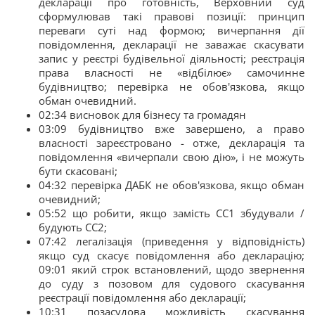
декларації про готовність, Верховний суд
сформулював такі правові позиції: принцип
переваги суті над формою; вичерпання дії
повідомлення, декларації не заважає скасувати
запис у реєстрі будівельної діяльності; реєстрація
права власності не «відбілює» самочинне
будівництво; перевірка не обов'язкова, якщо
обман очевидний.
02:34 висновок для бізнесу та громадян
03:09 будівництво вже завершено, а право
власності зареєстровано - отже, декларація та
повідомлення «вичерпали свою дію», і не можуть
бути скасовані;
04:32 перевірка ДАБК не обов'язкова, якщо обман
очевидний;
05:52 що робити, якщо замість СС1 збудували /
будують СС2;
07:42 легалізація (приведення у відповідність)
якщо суд скасує повідомлення або декларацію;
09:01 який строк встановлений, щодо звернення
до суду з позовом для судового скасування
реєстрації повідомлення або декларації;
10:31 позасудова можливість скасування