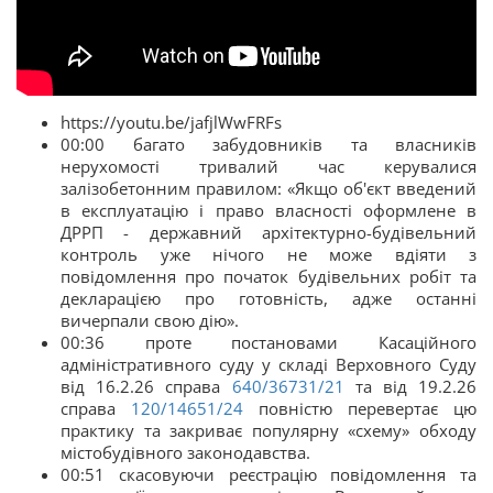
https://youtu.be/jafjlWwFRFs
00:00 багато забудовників та власників
нерухомості тривалий час керувалися
залізобетонним правилом: «Якщо об'єкт введений
в експлуатацію і право власності оформлене в
ДРРП - державний архітектурно-будівельний
контроль уже нічого не може вдіяти з
повідомлення про початок будівельних робіт та
декларацією про готовність, адже останні
вичерпали свою дію».
00:36 проте постановами Касаційного
адміністративного суду у складі Верховного Суду
від 16.2.26 справа
640/36731/21
та від 19.2.26
справа
120/14651/24
повністю перевертає цю
практику та закриває популярну «схему» обходу
містобудівного законодавства.
00:51 скасовуючи реєстрацію повідомлення та