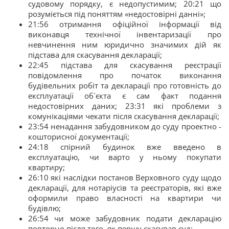
судовому порядку, є недопустимим; 20:21 що
розуміється під поняттям «недостовірні данні»;
21:56 отримання офіційної інформації від
виконавця технічної інвентаризації про
невчинення ним юридично значимих дій як
підстава для скасування декларації;
22:45 підстава для скасування реєстрації
повідомлення про початок виконання
будівельних робіт та декларації про готовність до
експлуатації об`єкта є сам факт подання
недостовірних даних; 23:31 які проблеми з
комунікаціями чекати після скасування декларації;
23:54 ненадання забудовником до суду проектно -
кошторисної документації;
24:18 спірний будинок вже введено в
експлуатацію, чи варто у ньому покупати
квартиру;
26:10 які наслідки постанов Верховного суду щодо
декларації, для нотаріусів та реєстраторів, які вже
оформили право власності на квартири чи
будівлю;
26:54 чи може забудовник подати декларацію
повторно після того, як першу скасував суд;