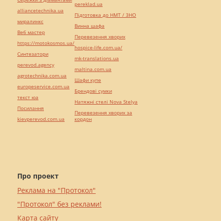
pereklad.ua
alliancetechnika.ua
Підготовка до НМТ / ЗНО
миралинкс
Винна шафа
Веб мастер
Перевезення хворих
https://motokosmos.ua/
hospice-life.com.ua/
Синтезатори
mk-translations.ua
perevod.agency
maltina.com.ua
agrotechnika.com.ua
Шафи купе
europeservice.com.ua
Брендові сумки
текст юа
Натяжні стелі Nova Stelya
Посилання
Перевезення хворих за
kievperevod.com.ua
кордон
Про проект
Реклама на "Протокол"
"Протокол" без реклами!
Карта сайту