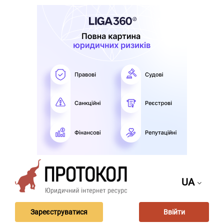
UA
Зареєструватися
Ввійти