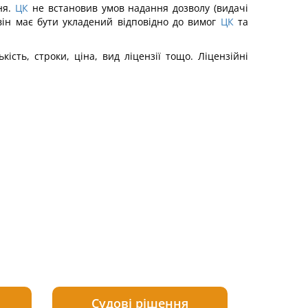
ня.
ЦК
не встановив умов надання дозволу (видачі
 він має бути укладений відповідно до вимог
ЦК
та
сть, строки, ціна, вид ліцензії тощо. Ліцензійні
Судові рішення