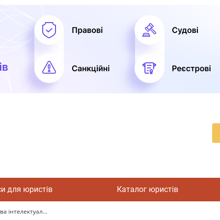
си для юристів
Каталог юристів
а інтелектуал...