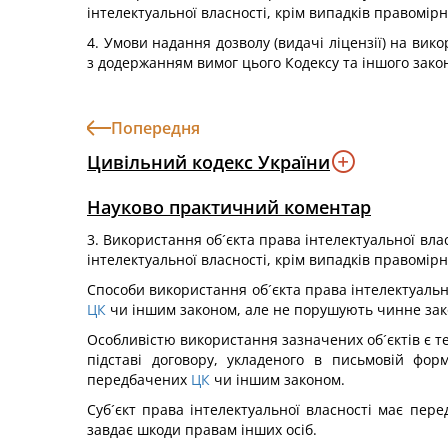
інтелектуальної власності, крім випадків правомі
4. Умови надання дозволу (видачі ліцензії) на вик
з додержанням вимог цього Кодексу та іншого зако
Попередня
Цивільний кодекс України
Науково практичний коментар
3. Використання об´єкта права інтелектуальної вл
інтелектуальної власності, крім випадків правомі
Способи використання об´єкта права інтелектуально
ЦК
чи іншим законом, але не порушують чинне зак
Особливістю використання зазначених об´єктів є те
підставі договору, укладеного в письмовій фор
передбачених
ЦК
чи іншим законом.
Суб´єкт права інтелектуальної власності має пер
завдає шкоди правам інших осіб.