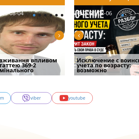
08-06
26-08-04
2026-08-05
2026-08-05
2026-08-04
2026-08-06
2026-07-30
уд встановив для
вживання впливом
Особливості захисту у
Чоловік помер, але
Переоформлення
Исключение с воинс
Восьмий ААС фак
одування шкоди
статтею 369-2
кримінальному
позика залишилася: як
відстрочки за іншою
учета по возрасту:
підтвердив, що 
с
мінального
провадженні: я
фраза «на
підставою: нов
возможно
може скас
am
viber
youtube