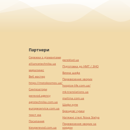
Партнери
Сережки з діамантами
pereklad.ua
alliancetechnika.ua
Підготовка до НМТ / ЗНО
миралинкс
Винна шафа
Веб мастер
Перевезення хворих
https://motokosmos.ua/
hospice-life.com.ua/
Синтезатори
mk-translations.ua
perevod.agency
maltina.com.ua
agrotechnika.com.ua
Шафи купе
europeservice.com.ua
Брендові сумки
текст юа
Натяжні стелі Nova Stelya
Посилання
Перевезення хворих за
kievperevod.com.ua
кордон