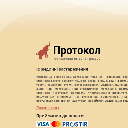
Юридичні застереження
Protocol.ua є власником авторських прав на інформацію, роз
сторінках даного ресурсу, якщо не вказано інше. Під інформа
тексти, коментарі, статті, фотозображення, малюнки, ящик-шот
аудіо, інші матеріали. При використанні матеріалів, розм
сторінках «Протокол» наявність гіперпосилання відкритого
пошуковими системами на protocol.ua обов`язкове. Під
розуміється копіювання, адаптація, рерайтинг, модифікація то
Повний текст
Приймаємо до оплати