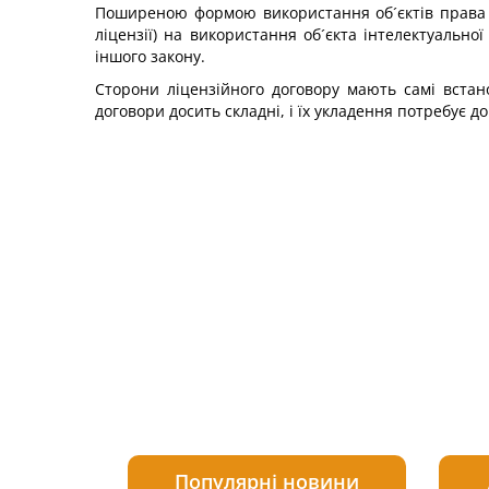
Поширеною формою використання об´єктів права і
ліцензії) на використання об´єкта інтелектуальн
іншого закону.
Сторони ліцензійного договору мають самі встано
договори досить складні, і їх укладення потребує д
Популярні новини