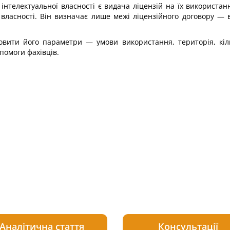
нтелектуальної власності є видача ліцензій на їх використан
ої власності. Він визначає лише межі ліцензійного договору —
вити його параметри — умови використання, територія, кількі
опомоги фахівців.
Аналітична стаття
Консультації