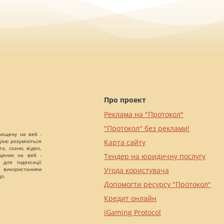
Про проект
Реклама на "Протокол"
"Протокол" без реклами!
міщену на веб -
цією розуміються
Карта сайту
а, скани, відео,
іщених на веб -
Тендер на юридичну послугу
 для індексації
 використанням
Угода користувача
що.
Допомогти ресурсу "Протокол"
Кредит онлайн
iGaming Protocol