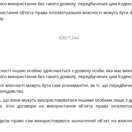
рного використання без такого дозволу, передбачених цим Кодек
ористання об'єкта права інтелектуальної власності можуть бути
ну.
436/1344
асності іншою особою здійснюється з дозволу особи, яка має ви
рного використання без такого дозволу, передбачених цим Кодек
ї власності можуть бути самі різноманітні, як ті, що передбач
онодавство.
, що вони можуть використовуватися іншими особами лише з доз
мі. Усні договори на використання об´єкта права інтелекту
едусім право сам використовувати зазначений об´єкт на власн