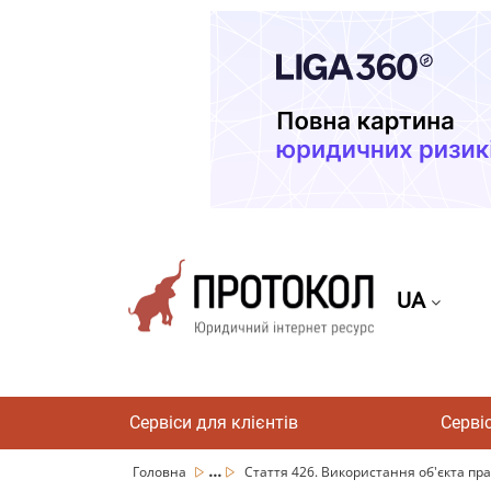
UA
Сервіси для клієнтів
Серві
...
Головна
Стаття 426. Використання об'єкта прав