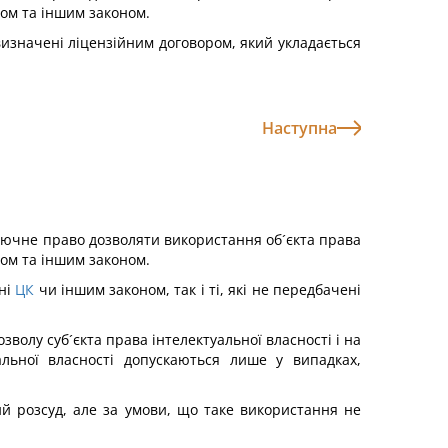
сом та іншим законом.
 визначені ліцензійним договором, який укладається
Наступна
ключне право дозволяти використання об´єкта права
сом та іншим законом.
ені
ЦК
чи іншим законом, так і ті, які не передбачені
волу суб´єкта права інтелектуальної власності і на
альної власності допускаються лише у випадках,
ий розсуд, але за умови, що таке використання не