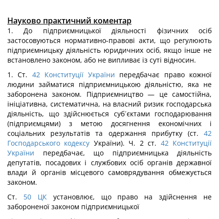
Науково практичний коментар
1. До підприємницької діяльності фізичних осіб
застосовуються нормативно-правові акти, що регулюють
підприємницьку діяльність юридичних осіб, якщо інше не
встановлено законом, або не випливає із суті відносин.
1. Ст.
42
Конституції України
передбачає право кожної
людини займатися підприємницькою діяльністю, яка не
заборонена законом. Підприємництво — це самостійна,
ініціативна, систематична, на власний ризик господарська
діяльність, що здійснюється суб´єктами господарювання
(підприємцями) з метою досягнення економічних і
соціальних результатів та одержання прибутку (ст.
42
Господарського кодексу
України). Ч. 2 ст.
42
Конституції
України
передбачає, що підприємницька діяльність
депутатів, посадових і службових осіб органів державної
влади й органів місцевого самоврядування обмежується
законом.
Ст.
50
ЦК
установлює, що право на здійснення не
забороненої законом підприємницької