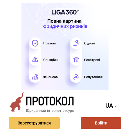
UA
Зареєструватися
Ввійти