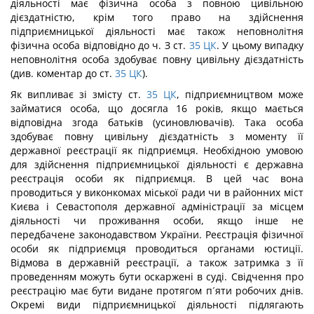
діяльності має фізична особа з повною цивільною
дієздатністю, крім того право на здійснення
підприємницької діяльності має також неповнолітня
фізична особа відповідно до ч. З ст.
35
ЦК
. У цьому випадку
неповнолітня особа здобуває повну цивільну дієздатність
(див. коментар до ст.
35
ЦК
).
Як випливає зі змісту ст.
35
ЦК
, підприємництвом може
займатися особа, що досягла 16 років, якщо мається
відповідна згода батьків (усиновлювачів). Така особа
здобуває повну цивільну дієздатність з моменту її
державної реєстрації як підприємця. Необхідною умовою
для здійснення підприємницької діяльності є державна
реєстрація особи як підприємця. В цей час вона
проводиться у виконкомах міської ради чи в районних міст
Києва і Севастополя державної адміністрації за місцем
діяльності чи проживання особи, якщо інше не
передбачене законодавством України. Реєстрація фізичної
особи як підприємця проводиться органами юстиції.
Відмова в державній реєстрації, а також затримка з її
проведенням можуть бути оскаржені в суді. Свідчення про
реєстрацію має бути видане протягом п´яти робочих днів.
Окремі види підприємницької діяльності підлягають