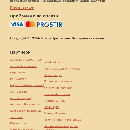
розуміється копіювання, адаптація, рерайтинг, модифікація тощо.
Повний текст
Приймаємо до оплати
Copyright © 2014-2026 «Протокол». Всі права захищені.
Партнери
Сережки з діамантами
pereklad.ua
alliancetechnika.ua
Підготовка до НМТ / ЗНО
миралинкс
Винна шафа
Веб мастер
Перевезення хворих
https://motokosmos.ua/
hospice-life.com.ua/
Синтезатори
mk-translations.ua
perevod.agency
maltina.com.ua
agrotechnika.com.ua
Шафи купе
europeservice.com.ua
Брендові сумки
текст юа
Натяжні стелі Nova Stelya
Посилання
Перевезення хворих за
kievperevod.com.ua
кордон