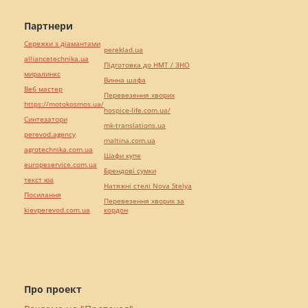
Партнери
Сережки з діамантами
pereklad.ua
alliancetechnika.ua
Підготовка до НМТ / ЗНО
миралинкс
Винна шафа
Веб мастер
Перевезення хворих
https://motokosmos.ua/
hospice-life.com.ua/
Синтезатори
mk-translations.ua
perevod.agency
maltina.com.ua
agrotechnika.com.ua
Шафи купе
europeservice.com.ua
Брендові сумки
текст юа
Натяжні стелі Nova Stelya
Посилання
Перевезення хворих за
kievperevod.com.ua
кордон
Про проект