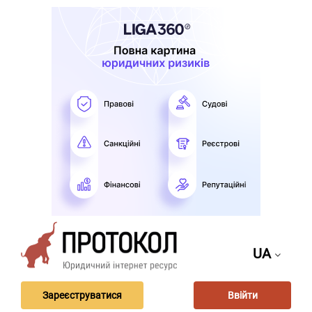
UA
Зареєструватися
Ввійти