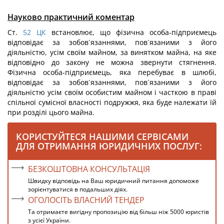
Науково практичний коментар
Ст.
52
ЦК
встановлює, що фізична особа-підприємець
відповідає за зобов´язаннями, пов´язаними з його
діяльністю, усім своїм майном, за винятком майна, на яке
відповідно до закону не можна звернути стягнення.
Фізична особа-підприємець, яка перебуває в шлюбі,
відповідає за зобов´язаннями, пов´язаними з його
діяльністю усім своїм особистим майном і часткою в праві
спільної сумісної власності подружжя, яка буде належати їй
при розділі цього майна.
КОРИСТУЙТЕСЯ НАШИМИ СЕРВІСАМИ
ДЛЯ ОТРИМАННЯ ЮРИДИЧНИХ ПОСЛУГ:
БЕЗКОШТОВНА КОНСУЛЬТАЦІЯ
Швидку відповідь на Ваш юридичний питання допоможе
зорієнтуватися в подальших діях.
ОГОЛОСІТЬ ВЛАСНИЙ ТЕНДЕР
Та отримаєте вигідну пропозицію від більш ніж 5000 юристів
з усієї України.