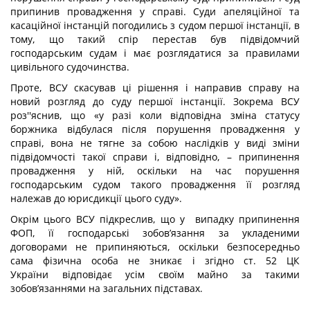
припинив провадження у справі. Суди апеляційної та
касаційної інстанцій погодились з судом першої інстанції, в
тому, що такий спір перестав був підвідомчий
господарським судам і має розглядатися за правилами
цивільного судочинства.
Проте, ВСУ скасував ці рішення і направив справу на
новий розгляд до суду першої інстанції. Зокрема ВСУ
роз''яснив, що «у разі коли відповідна зміна статусу
боржника відбулася після порушення провадження у
справі, вона не тягне за собою наслідків у виді зміни
підвідомчості такої справи і, відповідно, – припинення
провадження у ній, оскільки на час порушення
господарським судом такого провадження її розгляд
належав до юрисдикції цього суду».
Окрім цього ВСУ підкреслив, що у випадку припинення
ФОП, її господарські зобов’язання за укладеними
договорами не припиняються, оскільки безпосередньо
сама фізична особа не зникає і згідно ст. 52 ЦК
України відповідає усім своїм майно за такими
зобов’язаннями на загальних підставах.