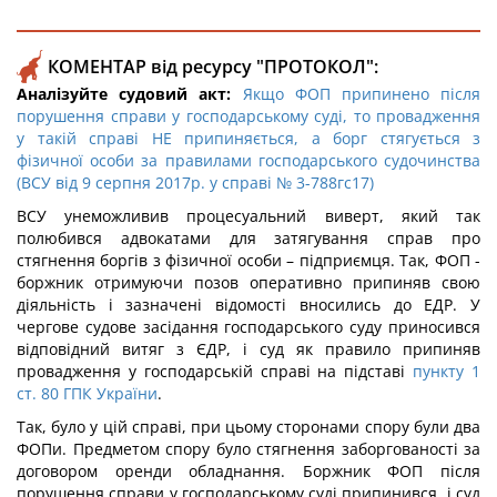
КОМЕНТАР від ресурсу "ПРОТОКОЛ":
Аналізуйте судовий акт:
Якщо ФОП припинено після
порушення справи у господарському суді, то провадження
у такій справі НЕ припиняється, а борг стягується з
фізичної особи за правилами господарського судочинства
(ВСУ від 9 серпня 2017р. у справі № 3-788гс17)
ВСУ унеможливив процесуальний виверт, який так
полюбився адвокатами для затягування справ про
стягнення боргів з фізичної особи – підприємця. Так, ФОП -
боржник отримуючи позов оперативно припиняв свою
діяльність і зазначені відомості вносились до ЕДР. У
чергове судове засідання господарського суду приносився
відповідний витяг з ЄДР, і суд як правило припиняв
провадження у господарській справі на підставі
пункту 1
ст. 80 ГПК України
.
Так, було у цій справі, при цьому сторонами спору були два
ФОПи. Предметом спору було стягнення заборгованості за
договором оренди обладнання. Боржник ФОП після
порушення справи у господарському суді припинився, і суд