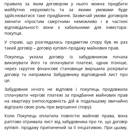
правила за яким договором у нього можна придбати
майбутню нерухомість та за якими умовами буде
здійснюватися таке придбання. Зазвичай умови договорів
змінити «простим смертним» неможливо і в частині
відповідальності вони є кабальними для інвестора-
покупця.
У справі, що розглядалась предметом спору був як раз
такий договір – договір купівлі-продажу майнових прав.
Покупець уклала договір із забудовником почала
виконувати його та оплачувати платежі, однак пізніше,
через скрутне фінансове становище вирішила розірвати
договір та направила Забудовнику відповідний лист про
це.
Забудовник нічого не відповів і покупець продовжила
сплачувати чергові платежі за придбання майнових прав
на квартиру (непослідовність дій в подальшому звичайно
відіграло свою роль при вирішенні спору).
Коли Покупець оплатила повністю майнові права, вона
раптово отримала лист від забудовника про те, що договір
купівлі- продажу припинений за її ініціативою. При цьому,