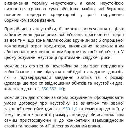
визначення терміну «неустойка», а саме, неустойкою
визнається грошова сума або інше майно, які боржник
повинен передати кредиторові у разі порушення
боржником зобов´язання.
Привабливість неустойки, її широке застосування в цілях
забезпечення договірних зобов´язань пояснюється перш
за все тим, що вона являє собою зручний засіб спрощеної
компенсації втрат кредитора, викликаних невиконанням
або неналежним виконанням боржником своїх обов´язків. У
цьому розумінні неустойці притаманні слідуючі риси:
можливість стягнення неустойки за сам факт порушення
зобов´язання, коли відсутня необхідність надання доказів,
які б підтверджували завдання збитків та їх розмір
(докладніше про співвідношення збитків та неустойки див.
коментар до ст.ст.
550
552
ЦК
);
можливість для сторін за своїм розумінням сформулювати
умови договору про неустойку, за винятком так званої
законної неустойки (див. ст.
550
ЦК
та коментар до неї), у
тому числі в частині її розміру, порядку обчислення, тим
самим пристосовуючи її до конкретних взаємовідносин
сторін та посилюючи її цілеспрямований вплив.