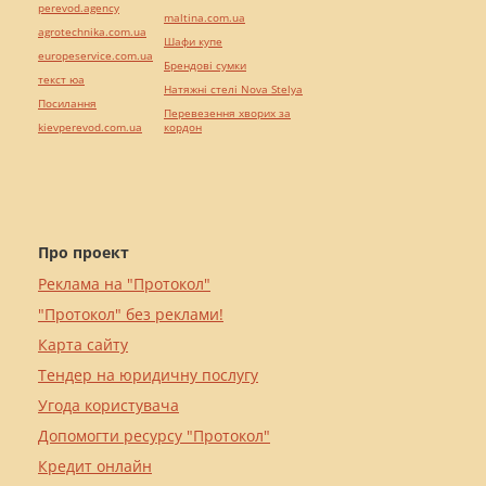
perevod.agency
maltina.com.ua
agrotechnika.com.ua
Шафи купе
europeservice.com.ua
Брендові сумки
текст юа
Натяжні стелі Nova Stelya
Посилання
Перевезення хворих за
kievperevod.com.ua
кордон
Про проект
Реклама на "Протокол"
"Протокол" без реклами!
Карта сайту
Тендер на юридичну послугу
Угода користувача
Допомогти ресурсу "Протокол"
Кредит онлайн