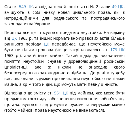
Стаття
549
ЦК
, а слід за нею й інші статті № 2 глави
49
ЦК
,
вміщують в собі низку новел цивільного права, які є
нетрадиційними для радянського та пострадянського
законодавства України.
Перш за все це стосується предмета неустойки. На відміну
від
ЦК
1963 р. та інших нормативно-правових актів більше
раннього періоду
ЦК
передбачає, що неустойкою може
бути не тільки грошова (як це закріплювалось ст.
179
ЦК
1963 р.), але й інше майно. Такий підхід до визначення
поняття неустойки існував у дореволюційній російській
цивілістиці, але ж ніколи не знаходив свого
безпосереднього законодавчого відбитка. До речі в ту добу
висловлювались думки про визнання неустойкою не тільки
майна, а крім того й дій, що можуть мати певну цінність.
Відповідно до змісту ст.
551
ЦК
під майном, яке може бути
предметом того виду забезпечення виконання зобов´язань,
що аналізується, слід розуміти рухоме та нерухоме майно
(тобто майнові права неустойкою не визнаються).