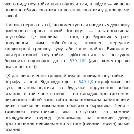
якого виду неустойки воно відноситься, а звідси — як воно
повинно обчислюватися та встановлюватися у договорі чи
законі.
Частина перша статті, що коментується вводить у доктрину
цивільного права новий інститут — альтернативна
неустойка. Це випливає з того, що боржник у разі
порушення ним зобов´язань, повинен передати
кредиторові грошову суму або інше майно. Виконання
альтернативної неустойки здійснюється за розсудом
боржника відповідно до ст.
539
ЦК
(див. коментар до
вказаної статті).
ЦК дає визначення традиційним різновидам неустойки —
штрафу та пені. Відповідно до ст.
549
ЦК
штраф може, по
суті, встановлюватися за будь-яке порушення зобов
´язання, в той час як пеня — на випадок прострочення
виконання зобов´язань, тобто вона покликана забезпечити
лише своєчасне виконання обов´язків боржника. Пеня є
тривалою неустойкою, яка стягується за кожний
послідуючий період (наприклад, за кожний день)
прострочення невиконаного в строк (певний термін) зобов
´язання.