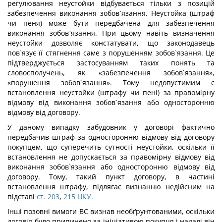
регулювання неустойки відбувається тільки з позицій
забезпечення виконання зобов`язання. Неустойка (штраф
чи пеня) може бути передбачена для забезпечення
виконання зобов`язання. При цьому навіть визначення
неустойки дозволяє констатувати, що законодавець
пов`язує її стягнення саме з порушенням зобов`язання. Це
підтверджується застосуванням таких понять та
словосполучень, як «забезпечення зобов`язання»,
«порушення зобов`язання». Тому недопустимим є
встановлення неустойки (штрафу чи пені) за правомірну
відмову від виконання зобов`язання або односторонню
відмову від договору.
У даному випадку забудовник у договорі фактично
передбачив штраф за односторонню відмову від договору
покупцем, що суперечить сутності неустойки, оскільки її
встановлення не допускається за правомірну відмову від
виконання зобов`язання або односторонню відмову від
договору. Тому, такий пункт договору, в частині
встановлення штрафу, підлягає визнанню недійсним на
підставі
ст. 203
,
215 ЦКУ.
Інші позовні вимоги ВС визнав необґрунтованими, оскільки
договір було припинено за ініціативою покупця і надалі він