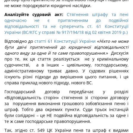
не може породжувати юридичні наслідки.
Аналізуйте судовий акт:
Стягнення штрафу та пені
одночасно не є притягненням до подвійної
відповідальності та не суперечить ст. 61 Конституції
України (ВС/КГС у справі № 917/194/18 від 02 квітня 2019 р.)
Відповідно до
статті 61 Конституції України
«
Ніхто не може
бути двічі притягнений до юридичної відповідальності
одного виду за одне й те саме правопорушення
.» Дискусія
про те, як ця стаття реалізується не у кримінальному
судочинстві, а в інших – цивільному, господарському,
адміністративному триває давно. У судових рішеннях
існують різні підходи до вирішення цього питання, і ця
справа приклад нового підходу, нового ВС.
Господарський договір передбачає у розділі
«Відповідальність сторін» стягнення зі сторони договору
за порушення виконання грошового зобов’язання пеню і
штраф. Тобто два окремих пункти. Суди трьох інстанцій
були солідарні – це НЕ подвійна відповідальність за одне і
те ж саме господарське правопорушення.
Так, згідно ст. 549 ЦК України пеня та штраф є видами