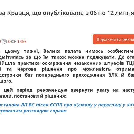
ва Кравця, що опублікована з 06 по 12 липня
Відключити рекл
0
1465
1
а цьому тижні, Велика палата чимось особистим
ідмітилась за що їм також можна подякувати. До ог
війшла практика оскарження незаконних штрафів ТЦ
П та чергове рішення про можливість отрима
ідстрочки без попереднього проходження ВЛК й ба
шого.
а цей період, рекомендую звернути увагу на наст
вали, постанови й рішення:
станова ВП ВС після ЄСПЛ про відмову у перегляді у звʼ
тривалим розглядом справи