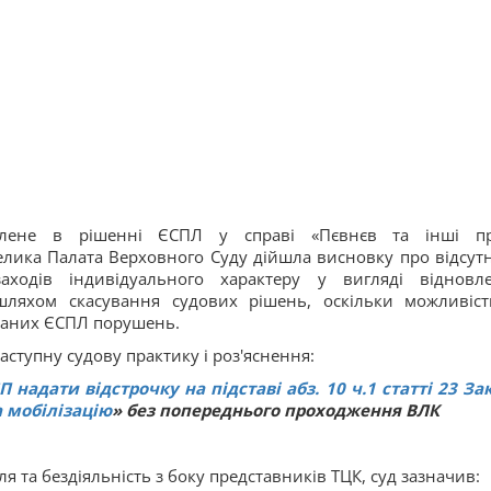
влене в рішенні ЄСПЛ у справі «Пєвнєв та інші п
лика Палата Верховного Суду дійшла висновку про відсутн
аходів індивідуального характеру у вигляді відновл
шляхом скасування судових рішень, оскільки можливіст
ваних ЄСПЛ порушень.
аступну судову практику і роз'яснення:
надати відстрочку на підставі абз. 10 ч.1 статті 23 За
а мобілізацію
» без попереднього проходження ВЛК
я та бездіяльність з боку представників ТЦК, суд зазначив: