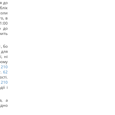
я до
блік
коли
о, в
1:00
о до
чить
, бо
 для
, ні
рому
210
.
62
сті.
210
ії і
а, а
ідно