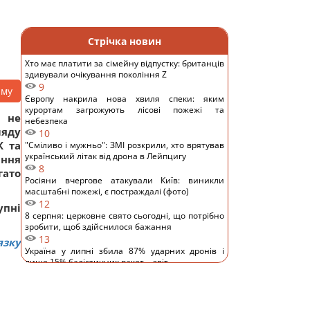
Стрічка новин
Хто має платити за сімейну відпустку: британців
здивували очікування покоління Z
9
аму
Європу накрила нова хвиля спеки: яким
курортам загрожують лісові пожежі та
 не
небезпека
ляду
10
К та
"Сміливо і мужньо": ЗМІ розкрили, хто врятував
український літак від дрона в Лейпцигу
ння
8
гато
Росіяни вчергове атакували Київ: виникли
масштабні пожежі, є постраждалі (фото)
12
упні
8 серпня: церковне свято сьогодні, що потрібно
зробити, щоб здійснилося бажання
13
язку
Україна у липні збила 87% ударних дронів і
лише 15% балістичних ракет, - звіт
11
Росія платитиме Україні по $20 млрд на рік:
економіст оцінив реальний механізм репарацій
11