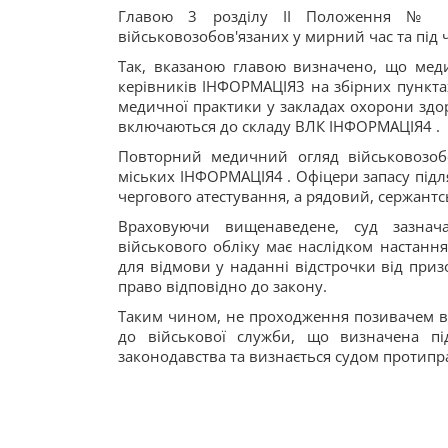
Главою 3 розділу ІІ Положення № 4
військовозобов'язаних у мирний час та під ч
Так, вказаною главою визначено, що мед
керівників ІНФОРМАЦІЯ3 на збірних пункта
медичної практики у закладах охорони здор
включаються до складу ВЛК ІНФОРМАЦІЯ4 .
Повторний медичний огляд військовозоб
міських ІНФОРМАЦІЯ4 . Офіцери запасу під
чергового атестування, а рядовий, сержантс
Враховуючи вищенаведене, суд зазнач
військового обліку має наслідком настання
для відмови у наданні відстрочки від призо
право відповідно до закону.
Таким чином, не проходження позивачем вій
до військової служби, що визначена пі
законодавства та визнається судом протип