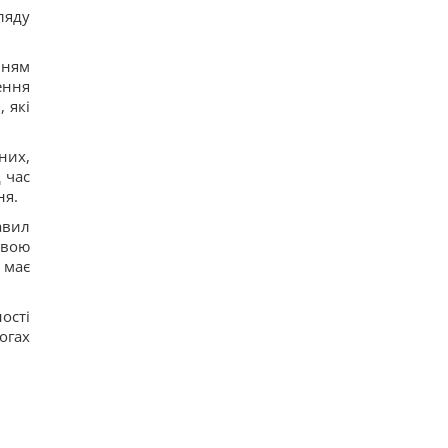
ляду
нням
ення
 які
них,
 час
ня.
авил
авою
 має
ості
огах