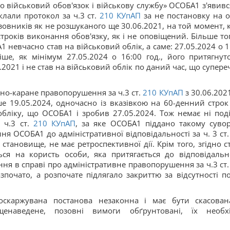
о військовий обов'язок і військову службу» ОСОБА1 з'явивс
лали протокол за ч.3 ст.
210
КУпАП
за не постановку на о
изовників як не розшуканого ще 30.06.2021, на той момент, 
 строків виконання обов'язку, як і не оповіщений. Більше тог
1 невчасно став на військовий облік, а саме: 27.05.2024 о 1
ніше, як мінімум 27.05.2024 о 16:00 год., його притягнут
.2021 і не став на військовий облік по даний час, що супере
но-каране правопорушення за ч.3 ст.
210
КУпАП
з 30.06.2021
 19.05.2024, одночасно із вказівкою на 60-денний строк
бліку, що ОСОБА1 і зробив 27.05.2024. Тож немає ні події
ч.3 ст.
210
КУпАП
, за яке ОСОБА1 піддано такому суво
я ОСОБА1 до адміністративної відповідальності за ч. 3 ст.
тановище, не має ретроспективної дії. Крім того, згідно ст
ся на користь особи, яка притягається до відповідально
я в справі про адміністративне правопорушення за ч.3 ст.
очато, а розпочате підлягало закриттю за відсутності под
 оскаржувана постанова незаконна і має бути скасован
енаведене, позовні вимоги обґрунтовані, їх необх