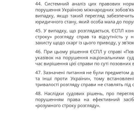
44. Системний аналіз цих правових нор
порушення Україною міжнародних зобов'яза
випадку, якщо такий перегляд забезпечить
юридичного стану, який особа мала до пору
45. У випадку, що розглядається, ЄСПЛ ко
строку» розгляду справ та відсутність у
захисту щодо скарг із цього приводу, у зв'я
46. При цьому рішення ЄСПЛ у справі «Пєвн
указівок на порушення національними суд
час вирішення цієї справи по суті позовних 
47. Зазначені питання не були предметом 
та інші проти України», тому встановле
тривалості розгляду справи не ставлять під
48. Наслідки судових рішень, про перегл
порушенням права на ефективний засіб
«розумного строку розгляду».