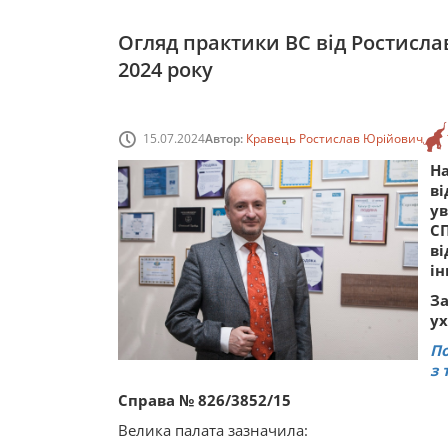
Огляд практики ВС від Ростисла
2024 року
15.07.2024
Автор:
Кравець Ростислав Юрійович
Н
в
у
С
в
ін
З
ух
По
з 
Справа № 826/3852/15
Велика палата зазначила: