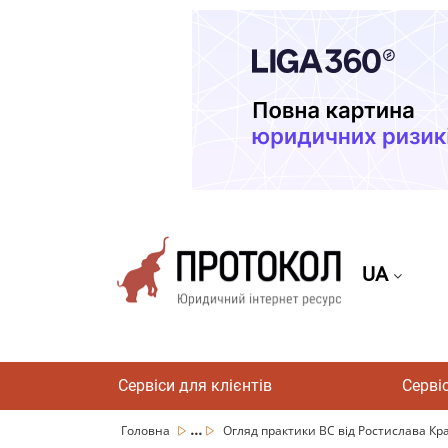
UA
Сервіси для клієнтів
Серві
...
Головна
Огляд практики ВС від Ростислава Крав