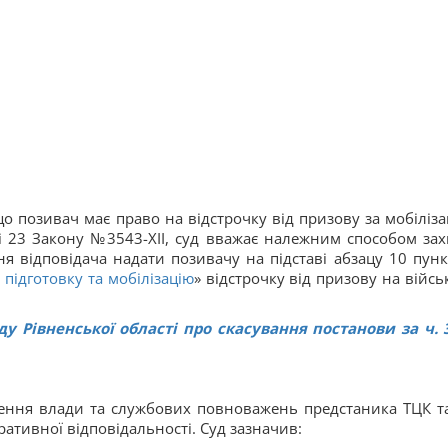
о позивач має право на відстрочку від призову за мобіліза
ті 23 Закону №3543-XII, суд вважає належним способом зах
я відповідача надати позивачу на підставі абзацу 10 пунк
 підготовку та мобілізацію
» відстрочку від призову на війсь
 Рівненської області про скасування постанови за ч. 3
ення влади та службових повноважень предстаника ТЦК т
ративної відповідальності. Суд зазначив: