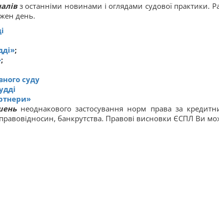
налів
з останніми новинами і оглядами судової практики. Р
ожен день.
і
дді»
;
»
;
вного суду
удді
артнери»
шень
неоднакового застосування норм права за кредитн
 правовідносин, банкрутства. Правові висновки ЄСПЛ Ви мо