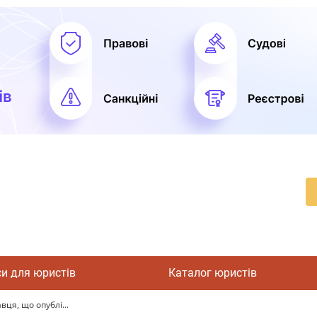
си для юристів
Каталог юристів
ця, що опублі...