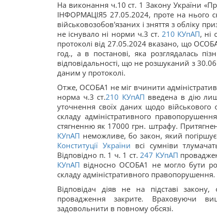
На виконання ч.10 ст. 1 Закону України «Пр
ІНФОРМАЦІЯ5 27.05.2024, проте на нього ск
військовозобов'язаних і зняття з обліку пр
не існувало ні норми ч.3 ст.
210
КУпАП
, ні
протоколі від 27.05.2024 вказано, що ОСОБА
год., а в постанові, яка розглядалась піз
відповідальності, що не розшуканий з 30.06
даним у протоколі.
Отже, ОСОБА1 не міг вчинити адміністратив
норма ч.3 ст.
210
КУпАП
введена в дію лише
уточнення своїх даних щодо військового о
складу адміністративного правопорушення 
стягненню як 17000 грн. штрафу. Притягненн
КУпАП
неможливе, бо закон, який погіршує с
Конституції України
всі сумніви тлумачать
Відповідно п. 1 ч. 1 ст.
247
КУпАП
провадженн
КУпАП
відносно ОСОБА1 не могло бути розп
складу адміністративного правопорушення.
Відповідач діяв не на підставі закону,
провадження закрите. Враховуючи вищ
задовольнити в повному обсязі.