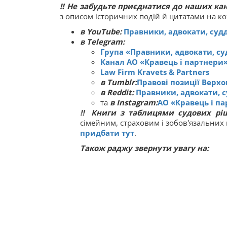
‼ Не забудьте приєднатися до наших ка
з описом історичних подій й цитатами на к
в YouTube:
Правники, адвокати, судд
в Telegram:
Група «Правники, адвокати, су
Канал АО «Кравець і партнери
Law Firm Kravets & Partners
в Tumblr:
Правові позиції Верхо
в Reddit:
Правники, адвокати, с
та
в Instagram:
АО «Кравець і п
‼
Книги з таблицями судових рі
сімейним, страховим і зобов'язальних
придбати тут
.
Також раджу звернути увагу на: