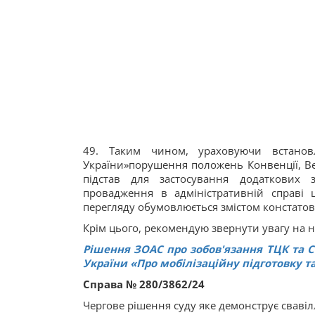
49. Таким чином, ураховуючи встано
України»порушення положень Конвенції, Ве
підстав для застосування додаткових з
провадження в адміністративній справі 
перегляду обумовлюється змістом констато
Крім цього, рекомендую звернути увагу на н
Рішення ЗОАС про зобов'язання ТЦК та СП 
України «
Про мобілізаційну підготовку т
Справа № 280/3862/24
Чергове рішення суду яке демонструє свавілл