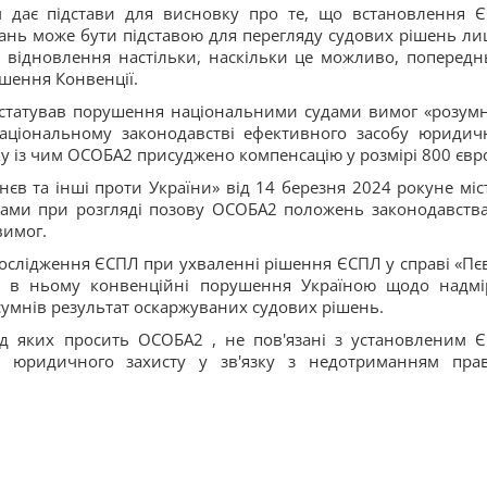
м дає підстави для висновку про те, що встановлення 
нь може бути підставою для перегляду судових рішень ли
 відновлення настільки, наскільки це можливо, попередн
шення Конвенції.
нстатував порушення національними судами вимог «розумн
 національному законодавстві ефективного засобу юридич
зку із чим ОСОБА2 присуджено компенсацію у розмірі 800 євр
єв та інші проти України» від 14 березня 2024 рокуне міс
ами при розгляді позову ОСОБА2 положень законодавства
вимог.
дослідження ЄСПЛ при ухваленні рішення ЄСПЛ у справі «Пє
ні в ньому конвенційні порушення Україною щодо надмі
 сумнів результат оскаржуваних судових рішень.
яд яких просить ОСОБА2 , не пов'язані з установленим 
 юридичного захисту у зв'язку з недотриманням пра