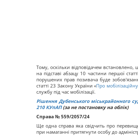
Тому, оскільки відповідачем встановлено, щ
на підставі абзацу 10 частини першої стат
порушених прав позивача буде зобов'язанн
статті 23 Закону України «
Про мобілізаційну
службу під час мобілізації.
Рішення Дубенського міськрайонного суду
210
КУпАП
(за не постановку на облік)
Справа № 559/2057/24
Ще одна справа яка свідчить про перевищ
при намаганні притягнути особу до адмініст