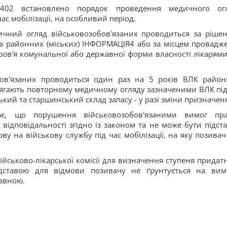
02 встановлено порядок проведення медичного ог
ас мобілізації, на особливий період.
ичний огляд військовозобов'язаних проводиться за ріше
х районних (міських) ІНФОРМАЦІЯ4 або за місцем провадж
ов'я комунальної або державної форми власності лікарями,
ов'язаних проводиться один раз на 5 років ВЛК район
лягають повторному медичному огляду зазначеними ВЛК під
ький та старшинський склад запасу - у разі зміни призначен
ає, що порушення військовозобов'язаними вимог пр
 відповідальності згідно із законом та не може бути підст
ву на військову службу під час мобілізації, на яку позивач
ськово-лікарської комісії для визначення ступеня придатн
дставою для відмови позивачу не ґрунтується на вим
равною.