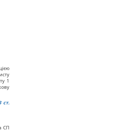
цією
исту
ту 1
кову
 ст.
а СП