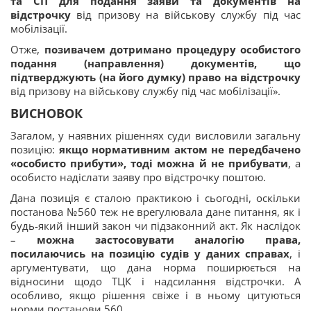
та СП для подання заяви та документів на
відстрочку
від призову на військову службу під час
мобілізації.
Отже,
позивачем дотримано процедуру особистого
подання (направлення) документів, що
підтверджують (на його думку) право на відстрочку
від призову на військову службу під час мобілізації».
ВИСНОВОК
Загалом, у наявних рішеннях суди висловили загальну
позицію:
якщо нормативним актом не передбачено
«особисто прибути», тоді можна й не прибувати
, а
особисто надіслати заяву про відстрочку поштою.
Дана позиція є сталою практикою і сьогодні, оскільки
постанова №560 теж не врегулювала дане питання, як і
будь-який інший закон чи підзаконний акт. Як наслідок
–
можна застосовувати аналогію права,
посилаючись на позицію судів у даних справах
, і
аргументувати, що дана норма поширюється на
відносини щодо ТЦК і надсилання відстрочки. А
особливо, якщо рішення свіже і в ньому цитуються
норми постанови 560.