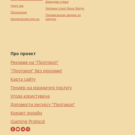
Брендові сумки
текст юа
Натяжні стелі Nova Stelya
Посилання
Перевезення хворих за
kievperevod.com.ua
кордон
Про проект
Реклама на "Протокол"
"Протокол" без реклами!
Карта сайту
Тендер на юридичну послугу
Угода користувача
Допомогти ресурсу "Протокол"
Кредит онлайн
iGaming Protocol