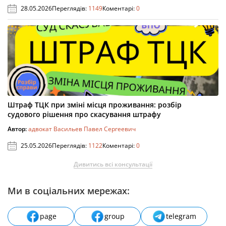
28.05.2026
Переглядів:
1149
Коментарі:
0
Штраф ТЦК при зміні місця проживання: розбір
судового рішення про скасування штрафу
Автор:
адвокат Васильев Павел Сергеевич
25.05.2026
Переглядів:
1122
Коментарі:
0
Дивитись всі консультації
Ми в соціальних мережах:
page
group
telegram