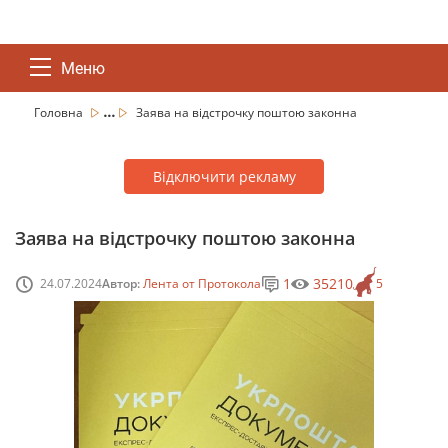
Меню
...
Головна
Заява на відстрочку поштою законна
Відключити рекламу
Заява на відстрочку поштою законна
1
35210
24.07.2024
Автор:
Лента от Протокола
5