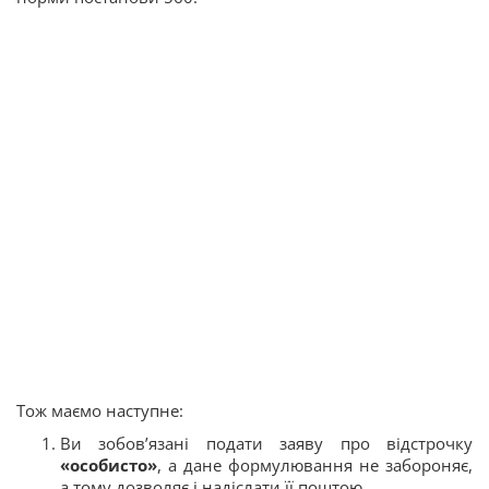
Тож маємо наступне:
Ви зобов’язані подати заяву про відстрочку
«особисто»
, а дане формулювання не забороняє,
а тому дозволяє і надіслати її поштою.