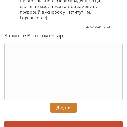
нічого спільного з юриспруденцією ця
стаття не має ..нехай автор замовить
правовий висновок у інституті ім.
Горецького ;)
25.07.2024 13:52
Залиште Ваш коментар:
Додати