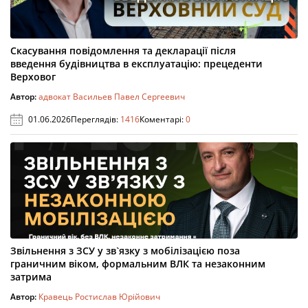
Скасування повідомлення та декларації після
введення будівництва в експлуатацію: прецеденти
Верховог
Автор:
адвокат Васильев Павел Сергеевич
01.06.2026
Переглядів:
1416
Коментарі:
0
Звільнення з ЗСУ у зв`язку з мобілізацією поза
граничним віком, формальним ВЛК та незаконним
затрима
Автор:
Кравець Ростислав Юрійович