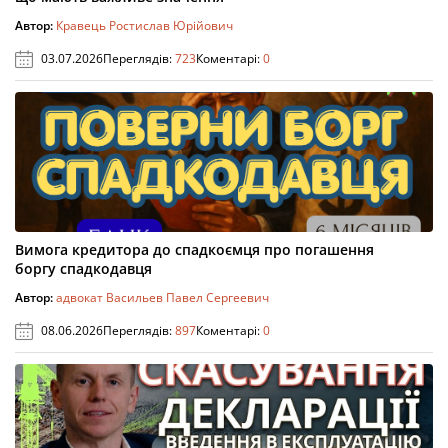
Автор:
Кравець Ростислав Юрійович
03.07.2026
Переглядів:
723
Коментарі:
0
Вимога кредитора до спадкоємця про погашення
боргу спадкодавця
Автор:
адвокат Васильев Павел Сергеевич
08.06.2026
Переглядів:
897
Коментарі:
0