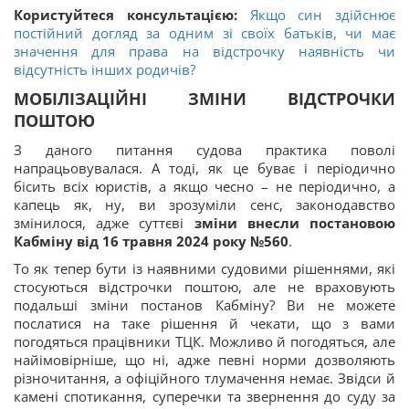
Користуйтеся консультацією:
Якщо син здійснює
постійний догляд за одним зі своїх батьків, чи має
значення для права на відстрочку наявність чи
відсутність інших родичів?
МОБІЛІЗАЦІЙНІ ЗМІНИ ВІДСТРОЧКИ
ПОШТОЮ
З даного питання судова практика поволі
напрацьовувалася. А тоді, як це буває і періодично
бісить всіх юристів, а якщо чесно – не періодично, а
капець як, ну, ви зрозуміли сенс, законодавство
змінилося, адже суттєві
зміни внесли постановою
Кабміну від 16 травня 2024 року №560
.
То як тепер бути із наявними судовими рішеннями, які
стосуються відстрочки поштою, але не враховують
подальші зміни постанов Кабміну? Ви не можете
послатися на таке рішення й чекати, що з вами
погодяться працівники ТЦК. Можливо й погодяться, але
найімовірніше, що ні, адже певні норми дозволяють
різночитання, а офіційного тлумачення немає. Звідси й
камені спотикання, суперечки та звернення до суду за