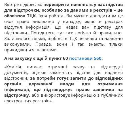
Вкотре підкреслю:
перевірити наявність у вас підстав
для відстрочки, особливо за даними з реєстрів – це
обов’язок ТЦК
, їхня робота. Ви мусите доводити їм це
своє право виключно у випадку, якщо в реєстрах
відсутня інформація, що надає вам підставу для
відстрочки. Погодьтесь, тут все логічно й правильно.
Залишилося тільки, щоб всі в ТЦК це знали та належно
виконували. Правда, вони і так знають, тільки
прикидаються шлангами.
А на закуску є ще й пункт 60
постанови 560
:
«Комісія вивчає отримані заяву та підтвердні
документи, оцінює законність підстав для надання
відстрочки,
за потреби готує запити до відповідних
органів державної влади для отримання
інформації, що підтверджує право заявника на
відстрочку
, або використовує інформацію з публічних
електронних реєстрів».