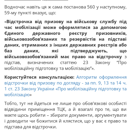
Водночас навіть ця ж сама постанова 560 у наступному,
59-му пункті вказує, що:
«
Відстрочка від призову на військову службу під
час мобілізації може оформлятися за допомогою
Єдиного державного реєстру призовників,
військовозобов’язаних та резервістів на підставі
даних, отриманих з інших державних реєстрів або
баз даних, які підтверджують, що
військовозобов’язаний має право на відстрочку
з
підстав, визначених статтею 23 Закону “Про
мобілізаційну підготовку та мобілізацію”».
Користуйтеся консультацією:
Алгоритм оформлення
відстрочки від призову по догляду - за пп. 9, 13 та 14 ч.
1 ст. 23 Закону України «
Про мобілізаційну підготовку та
мобілізацію
»
Тобто, тут не йдеться не лише про обов’язкові особисті
відвідини приміщення ТЦК, а й взагалі про те, що ви
маєте щось робити – збирати документи, аргументувати
і доводити чи божитися й клястися, що у вас є право та
підстава для відстрочки.