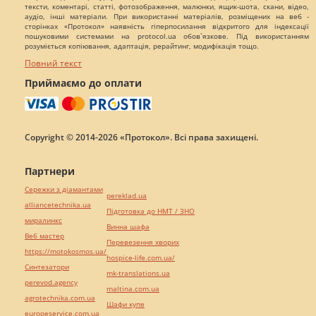
тексти, коментарі, статті, фотозображення, малюнки, ящик-шота, скани, відео,
аудіо, інші матеріали. При використанні матеріалів, розміщених на веб -
сторінках «Протокол» наявність гіперпосилання відкритого для індексації
пошуковими системами на protocol.ua обов`язкове. Під використанням
розуміється копіювання, адаптація, рерайтинг, модифікація тощо.
Повний текст
Приймаємо до оплати
Copyright © 2014-2026 «Протокол». Всі права захищені.
Партнери
Сережки з діамантами
pereklad.ua
alliancetechnika.ua
Підготовка до НМТ / ЗНО
миралинкс
Винна шафа
Веб мастер
Перевезення хворих
https://motokosmos.ua/
hospice-life.com.ua/
Синтезатори
mk-translations.ua
perevod.agency
maltina.com.ua
agrotechnika.com.ua
Шафи купе
europeservice.com.ua