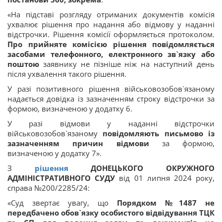
«На підставі розгляду отриманих документів комісія
ухвалює рішення про надання або відмову у наданні
відстрочки. Рішення комісії оформляється протоколом.
Про прийняте комісією рішення повідомляється
засобами телефонного, електронного зв`язку або
поштою
заявнику не пізніше ніж на наступний день
після ухвалення такого рішення.
У разі позитивного рішення військовозобов`язаному
надається довідка із зазначенням строку відстрочки за
формою, визначеною у додатку 6.
У разі відмови у наданні відстрочки
військовозобов`язаному
повідомляють письмово із
зазначенням причин відмови
за формою,
визначеною у додатку 7».
З
рішення
ДОНЕЦЬКОГО ОКРУЖНОГО
АДМІНІСТРАТИВНОГО СУДУ
від 01 липня 2024 року,
справа №200/2285/24:
«Суд звертає увагу, що
Порядком №1487 не
передбачено обов`язку особистого відвідування ТЦК