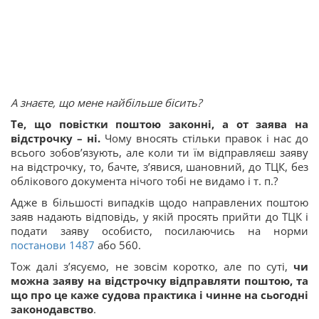
А знаєте, що мене найбільше бісить?
Те, що повістки поштою законні, а от заява на
відстрочку – ні.
Чому вносять стільки правок і нас до
всього зобов’язують, але коли ти їм відправляєш заяву
на відстрочку, то, бачте, з’явися, шановний, до ТЦК, без
облікового документа нічого тобі не видамо і т. п.?
Адже в більшості випадків щодо направлених поштою
заяв надають відповідь, у якій просять прийти до ТЦК і
подати заяву особисто, посилаючись на норми
постанови 1487
або 560.
Тож далі з’ясуємо, не зовсім коротко, але по суті,
чи
можна заяву на відстрочку відправляти поштою, та
що про це каже судова практика і чинне на сьогодні
законодавство
.