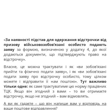
«
За наявності підстав для одержання відстрочки від
призову військовозобов’язані особисто подають
заяву
за формою, визначеною у додатку 4, до якої
додаються документи, що підтверджують право на
відстрочку».
Власне, це можна трактувати і як «ви зобов’язані
прийти та фізично подати заяву», і як «ви зобов’язані
подати заяву про відстрочку особисто, тому цілком
можете і відправити її нам поштою».
Тут важливо
тільки одне:
як саме трактуватиме цю норму працівник
ТЦК. Якщо він згодний з вами – то ви отримаєте
відстрочку, якщо не згодний – вам відмовлять.
А ви як гадаєте – що він напише вам у відповідь на
ваше поштове відправлення?