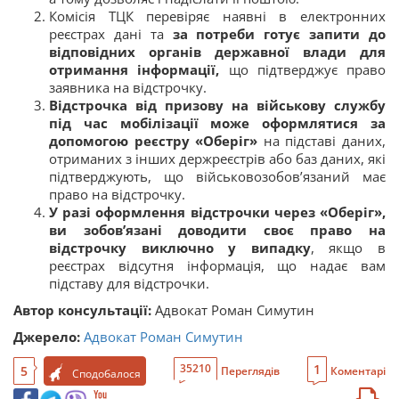
Комісія ТЦК перевіряє наявні в електронних
реєстрах дані та
за потреби готує запити до
відповідних органів державної влади для
отримання інформації,
що підтверджує право
заявника на відстрочку.
Відстрочка від призову на військову службу
під час мобілізації може оформлятися за
допомогою реєстру «Оберіг»
на підставі даних,
отриманих з інших держреєстрів або баз даних, які
підтверджують, що військовозобов’язаний має
право на відстрочку.
У разі оформлення відстрочки через «Оберіг»,
ви зобов’язані доводити своє право на
відстрочку виключно у випадку
, якщо в
реєстрах відсутня інформація, що надає вам
підставу для відстрочки.
Автор консультації:
Адвокат Роман Симутин
Джерело:
Адвокат Роман Симутин
1
35210
5
Переглядів
Коментарі
Сподобалося