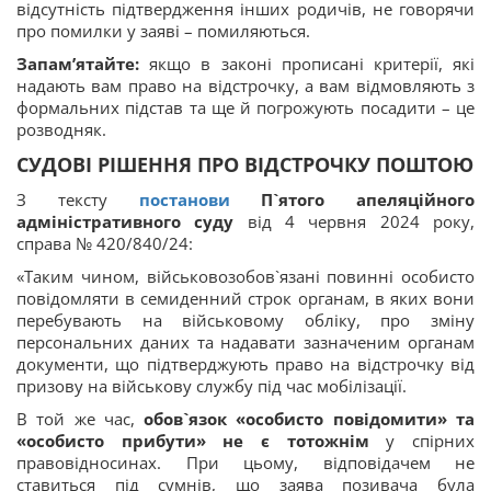
відсутність підтвердження інших родичів, не говорячи
про помилки у заяві – помиляються.
Запам’ятайте:
якщо в законі прописані критерії, які
надають вам право на відстрочку, а вам відмовляють з
формальних підстав та ще й погрожують посадити – це
розводняк.
СУДОВІ РІШЕННЯ ПРО ВІДСТРОЧКУ ПОШТОЮ
З тексту
постанови
П`ятого апеляційного
адміністративного суду
від 4 червня 2024 року,
справа № 420/840/24:
«Таким чином, військовозобов`язані повинні особисто
повідомляти в семиденний строк органам, в яких вони
перебувають на військовому обліку, про зміну
персональних даних та надавати зазначеним органам
документи, що підтверджують право на відстрочку від
призову на військову службу під час мобілізації.
В той же час,
обов`язок «особисто повідомити» та
«особисто прибути» не є тотожнім
у спірних
правовідносинах. При цьому, відповідачем не
ставиться під сумнів, що заява позивача була