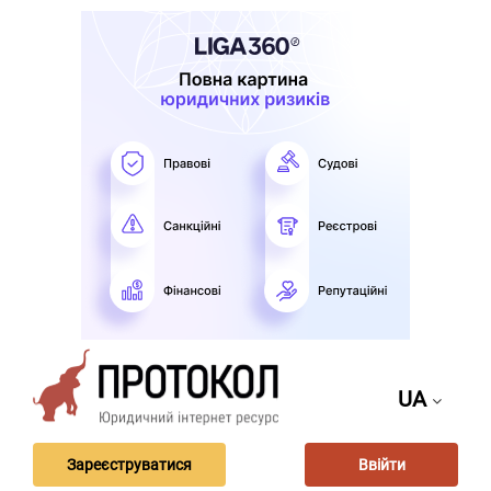
UA
Зареєструватися
Ввійти