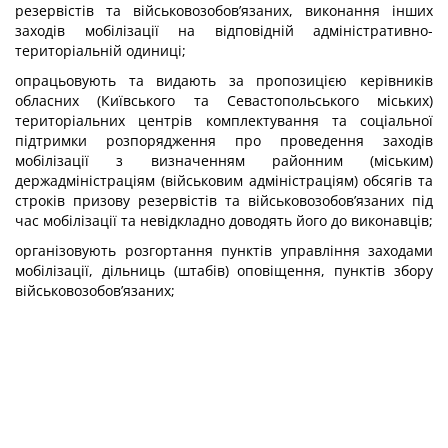
резервістів та військовозобов’язаних, виконання інших
заходів мобілізації на відповідній адміністративно-
територіальній одиниці;
опрацьовують та видають за пропозицією керівників
обласних (Київського та Севастопольського міських)
територіальних центрів комплектування та соціальної
підтримки розпорядження про проведення заходів
мобілізації з визначенням районним (міським)
держадміністраціям (військовим адміністраціям) обсягів та
строків призову резервістів та військовозобов’язаних під
час мобілізації та невідкладно доводять його до виконавців;
організовують розгортання пунктів управління заходами
мобілізації, дільниць (штабів) оповіщення, пунктів збору
військовозобов’язаних;