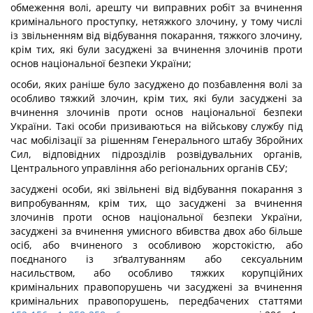
обмеження волі, арешту чи виправних робіт за вчинення
кримінального проступку, нетяжкого злочину, у тому числі
із звільненням від відбування покарання, тяжкого злочину,
крім тих, які були засуджені за вчинення злочинів проти
основ національної безпеки України;
особи, яких раніше було засуджено до позбавлення волі за
особливо тяжкий злочин, крім тих, які були засуджені за
вчинення злочинів проти основ національної безпеки
України. Такі особи призиваються на військову службу під
час мобілізації за рішенням Генерального штабу Збройних
Сил, відповідних підрозділів розвідувальних органів,
Центрального управління або регіональних органів СБУ;
засуджені особи, які звільнені від відбування покарання з
випробуванням, крім тих, що засуджені за вчинення
злочинів проти основ національної безпеки України,
засуджені за вчинення умисного вбивства двох або більше
осіб, або вчиненого з особливою жорстокістю, або
поєднаного із зґвалтуванням або сексуальним
насильством, або особливо тяжких корупційних
кримінальних правопорушень чи засуджені за вчинення
кримінальних правопорушень, передбачених статтями