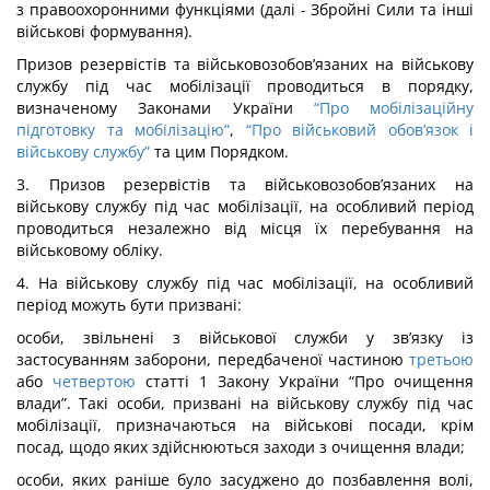
з правоохоронними функціями (далі - Збройні Сили та інші
військові формування).
Призов резервістів та військовозобов’язаних на військову
службу під час мобілізації проводиться в порядку,
визначеному Законами України
“Про мобілізаційну
підготовку та мобілізацію”
,
“Про військовий обов’язок і
військову службу”
та цим Порядком.
3. Призов резервістів та військовозобов’язаних на
військову службу під час мобілізації, на особливий період
проводиться незалежно від місця їх перебування на
військовому обліку.
4. На військову службу під час мобілізації, на особливий
період можуть бути призвані:
особи, звільнені з військової служби у зв’язку із
застосуванням заборони, передбаченої частиною
третьою
або
четвертою
статті 1 Закону України “Про очищення
влади”. Такі особи, призвані на військову службу під час
мобілізації, призначаються на військові посади, крім
посад, щодо яких здійснюються заходи з очищення влади;
особи, яких раніше було засуджено до позбавлення волі,