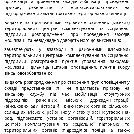
організації та проведення заходів мобілізації, проведення
призову резервістів та військовозобов’язаних на
підпорядкованій адміністративно-територіальній одиниці;
видають за пропозиціями керівників районних (міських)
територіальних центрів комплектування та соціальної
підтримки розпорядження про проведення заходів
мобілізації та невідкладно доводять його до виконавців;
забезпечують у взаємодії з районними (міськими)
територіальними центрами комплектування та соціальної
підтримки розгортання пунктів управління заходами
мобілізації, дільниць (штабів) оповіщення, пунктів збору
військовозобов’язаних;
видають розпорядження про створення груп оповіщення у
складі представників (які не підлягають призову на
військову службу під час мобілізації) структурних
підрозділів районних, міських держадміністрацій
(військових адміністрацій), виконавчих органів сільських,
селищних, міських, районних у містах (у разі їх утворення)
рад, підприємств, установ, організацій, територіальних
центрів комплектування та соціальної підтримки та
територіальних органів (підрозділів) поліції, а також