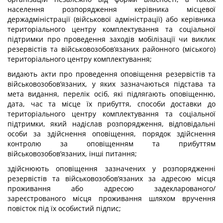
населення розпорядження керівника місцевої
держадміністрації (військової адміністрації) або керівника
територіального центру комплектування та соціальної
підтримки про проведення заходів мобілізації чи виклик
резервістів та військовозобов’язаних районного (міського)
територіального центру комплектування;
видають акти про проведення оповіщення резервістів та
військовозобов’язаних, у яких зазначаються підстава та
мета видання, перелік осіб, які підлягають оповіщенню,
дата, час та місце їх прибуття, способи доставки до
територіального центру комплектування та соціальної
підтримки, який надіслав розпорядження, відповідальні
особи за здійснення оповіщення, порядок здійснення
контролю за оповіщенням та прибуттям
військовозобов’язаних, інші питання;
здійснюють оповіщення зазначених у розпорядженні
резервістів та військовозобов’язаних за адресою місця
проживання або адресою задекларованого/
зареєстрованого місця проживання шляхом вручення
повісток під їх особистий підпис;