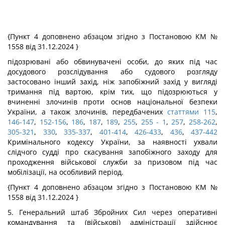
{Пункт 4 доповнено абзацом згідно з Постановою КМ №
1558 від 31.12.2024 }
підозрювані або обвинувачені особи, до яких під час
досудового розслідування або судового розгляду
застосовано інший захід, ніж запобіжний захід у вигляді
тримання під вартою, крім тих, що підозрюються у
вчиненні злочинів проти основ національної безпеки
України, а також злочинів, передбачених
статтями 115
,
146-147
,
152-156
,
186
,
187
,
189
,
255
,
255
- 1
,
257
,
258-262
,
305-321
,
330
,
335-337
,
401-414
,
426-433
,
436
,
437-442
Кримінального кодексу України, за наявності ухвали
слідчого судді про скасування запобіжного заходу для
проходження військової служби за призовом під час
мобілізації, на особливий період.
{Пункт 4 доповнено абзацом згідно з Постановою КМ №
1558 від 31.12.2024 }
5. Генеральний штаб Збройних Сил через оперативні
командування та (військові) адміністрації здійснює