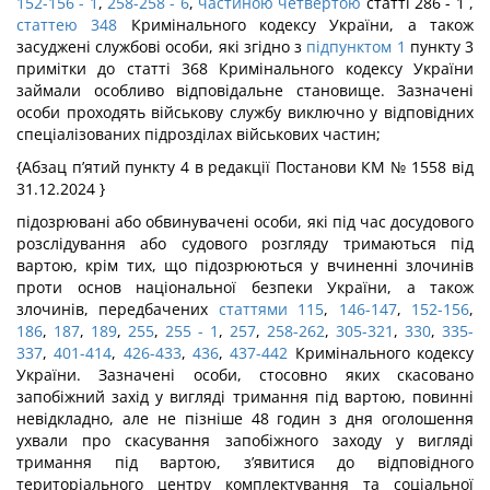
152-156
- 1
,
258-258
- 6
,
частиною четвертою
статті 286 - 1 ,
статтею 348
Кримінального кодексу України, а також
засуджені службові особи, які згідно з
підпунктом 1
пункту 3
примітки до статті 368 Кримінального кодексу України
займали особливо відповідальне становище. Зазначені
особи проходять військову службу виключно у відповідних
спеціалізованих підрозділах військових частин;
{Абзац п’ятий пункту 4 в редакції Постанови КМ № 1558 від
31.12.2024 }
підозрювані або обвинувачені особи, які під час досудового
розслідування або судового розгляду тримаються під
вартою, крім тих, що підозрюються у вчиненні злочинів
проти основ національної безпеки України, а також
злочинів, передбачених
статтями 115
,
146-147
,
152-156
,
186
,
187
,
189
,
255
,
255
- 1
,
257
,
258-262
,
305-321
,
330
,
335-
337
,
401-414
,
426-433
,
436
,
437-442
Кримінального кодексу
України. Зазначені особи, стосовно яких скасовано
запобіжний захід у вигляді тримання під вартою, повинні
невідкладно, але не пізніше 48 годин з дня оголошення
ухвали про скасування запобіжного заходу у вигляді
тримання під вартою, з’явитися до відповідного
територіального центру комплектування та соціальної