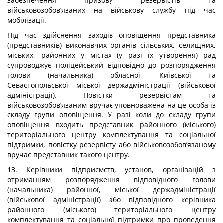
забезпечення призову резервістів та
військовозобов’язаних на військову службу під час
мобілізації.
Під час здійснення заходів оповіщення представника
(представників) виконавчих органів сільських, селищних,
міських, районних у містах (у разі їх утворення) рад
супроводжує поліцейський відповідно до розпорядження
голови (начальника) обласної, Київської та
Севастопольської міської держадміністрації (військової
адміністрації). Повістки резервістам та
військовозобов’язаним вручає уповноважена на це особа із
складу групи оповіщення. У разі коли до складу групи
оповіщення входить представник районного (міського)
територіального центру комплектування та соціальної
підтримки, повістку резервісту або військовозобов’язаному
вручає представник такого центру.
13. Керівники підприємств, установ, організацій з
отриманням розпорядження відповідного голови
(начальника) районної, міської держадміністрації
(військової адміністрації) або відповідного керівника
районного (міського) територіального центру
комплектування та соціальної підтримки про проведення