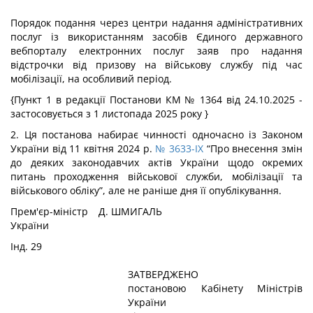
Порядок
подання через центри надання адміністративних
послуг із використанням засобів Єдиного державного
вебпорталу електронних послуг заяв про надання
відстрочки від призову на військову службу під час
мобілізації, на особливий період.
{Пункт 1 в редакції Постанови КМ № 1364 від 24.10.2025 -
застосовується з 1 листопада 2025 року }
2. Ця постанова набирає чинності одночасно із Законом
України від 11 квітня 2024 р.
№ 3633-IX
“Про внесення змін
до деяких законодавчих актів України щодо окремих
питань проходження військової служби, мобілізації та
військового обліку”, але не раніше дня її опублікування.
Прем'єр-міністр
Д. ШМИГАЛЬ
України
Інд. 29
ЗАТВЕРДЖЕНО
постановою Кабінету Міністрів
України