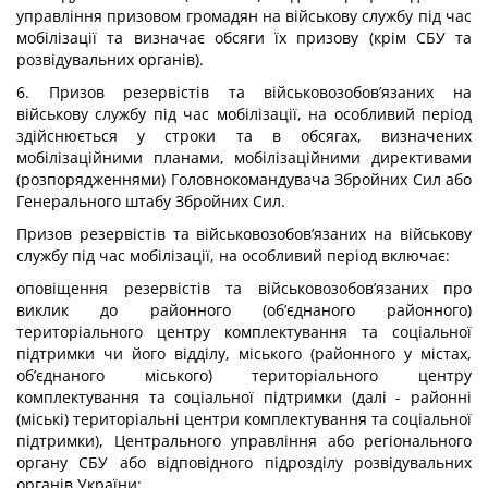
управління призовом громадян на військову службу під час
мобілізації та визначає обсяги їх призову (крім СБУ та
розвідувальних органів).
6. Призов резервістів та військовозобов’язаних на
військову службу під час мобілізації, на особливий період
здійснюється у строки та в обсягах, визначених
мобілізаційними планами, мобілізаційними директивами
(розпорядженнями) Головнокомандувача Збройних Сил або
Генерального штабу Збройних Сил.
Призов резервістів та військовозобов’язаних на військову
службу під час мобілізації, на особливий період включає:
оповіщення резервістів та військовозобов’язаних про
виклик до районного (об’єднаного районного)
територіального центру комплектування та соціальної
підтримки чи його відділу, міського (районного у містах,
об’єднаного міського) територіального центру
комплектування та соціальної підтримки (далі - районні
(міські) територіальні центри комплектування та соціальної
підтримки), Центрального управління або регіонального
органу СБУ або відповідного підрозділу розвідувальних
органів України;