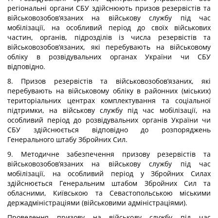
регіональні органи СБУ здійснюють призов резервістів та
військовозобов’язаних на військову службу під час
мобілізації, на особливий період до своїх військових
частин, органів, підрозділів із числа резервістів та
військовозобов’язаних, які перебувають на військовому
обліку в розвідувальних органах України чи СБУ
відповідно.
8. Призов резервістів та військовозобов’язаних, які
перебувають на військовому обліку в районних (міських)
територіальних центрах комплектування та соціальної
підтримки, на військову службу під час мобілізації, на
особливий період до розвідувальних органів України чи
СБУ здійснюється відповідно до розпоряджень
Генерального штабу Збройних Сил.
9. Методичне забезпечення призову резервістів та
військовозобов’язаних на військову службу під час
мобілізації, на особливий період у Збройних Силах
здійснюється Генеральним штабом Збройних Сил та
обласними, Київською та Севастопольською міськими
держадміністраціями (військовими адміністраціями).
Проведення призову на військову службу під час