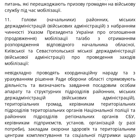
питань, які перешкоджають призову громадян на військову
службу під час мобілізації.
11. Голови (начальники) районних, міських
держадміністрацій (військових адміністрацій) з набранням
чинності Указом Президента України про оголошення
(продовження) мобілізації та/або з отриманням
розпорядження відповідного начальника обласної,
Київської та Севастопольської міської держадміністрації
(військової адміністрації) про проведення заходів
мобілізації:
невідкладно проводять координаційну нараду та з
урахуванням рішення Ради оборони області спрямовують
діяльність та визначають завдання посадовим особам
апарату та структурних підрозділів районних, міських
держадміністрацій (військових адміністрацій),
територіальних громад, керівникам територіальних
підрозділів територіальних органів Національної поліції та
районних підрозділів регіональних органів СБУ,
керівникам підприємств, установ, організацій (у разі
потреби), закладам охорони здоров’я та територіальним
центрам комплектування та соціальної підтримки щодо