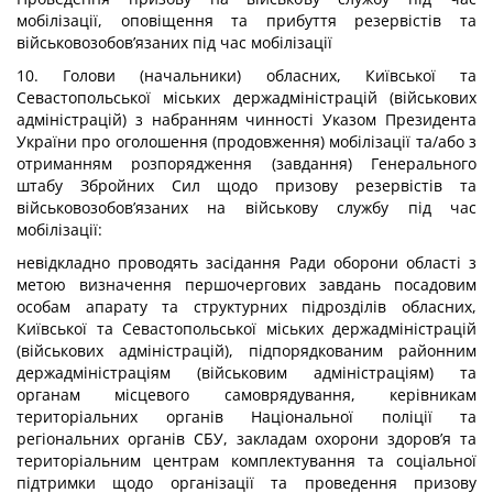
мобілізації, оповіщення та прибуття резервістів та
військовозобов’язаних під час мобілізації
10. Голови (начальники) обласних, Київської та
Севастопольської міських держадміністрацій (військових
адміністрацій) з набранням чинності Указом Президента
України про оголошення (продовження) мобілізації та/або з
отриманням розпорядження (завдання) Генерального
штабу Збройних Сил щодо призову резервістів та
військовозобов’язаних на військову службу під час
мобілізації:
невідкладно проводять засідання Ради оборони області з
метою визначення першочергових завдань посадовим
особам апарату та структурних підрозділів обласних,
Київської та Севастопольської міських держадміністрацій
(військових адміністрацій), підпорядкованим районним
держадміністраціям (військовим адміністраціям) та
органам місцевого самоврядування, керівникам
територіальних органів Національної поліції та
регіональних органів СБУ, закладам охорони здоров’я та
територіальним центрам комплектування та соціальної
підтримки щодо організації та проведення призову