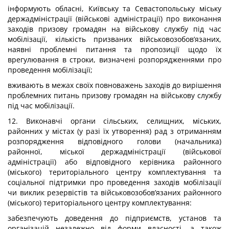
інформують обласні, Київську та Севастопольську міську
держадміністрації (військові адміністрації) про виконання
заходів призову громадян на військову службу під час
мобілізації, кількість призваних військовозобов’язаних,
наявні проблемні питання та пропозиції щодо їх
врегулювання в строки, визначені розпорядженнями про
проведення мобілізації;
вживають в межах своїх повноважень заходів до вирішення
проблемних питань призову громадян на військову службу
під час мобілізації.
12. Виконавчі органи сільських, селищних, міських,
районних у містах (у разі їх утворення) рад з отриманням
розпорядження відповідного голови (начальника)
районної, міської держадміністрації (військової
адміністрації) або відповідного керівника районного
(міського) територіального центру комплектування та
соціальної підтримки про проведення заходів мобілізації
чи виклик резервістів та військовозобов’язаних районного
(міського) територіального центру комплектування:
забезпечують доведення до підприємств, установ та
організацій незалежно від форми власності, а також