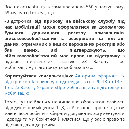
Водночас навіть ця ж сама постанова 560 у наступному,
59-му пункті вказує, що:
«
Відстрочка від призову на військову службу під
час мобілізації може оформлятися за допомогою
Єдиного державного реєстру призовників,
військовозобов’язаних та резервістів на підставі
даних, отриманих з інших державних реєстрів або
баз даних, які підтверджують, що
військовозобов’язаний має право на відстрочку
з
підстав, визначених статтею 23 Закону “Про
мобілізаційну підготовку та мобілізацію”».
Користуйтеся консультацією:
Алгоритм оформлення
відстрочки від призову по догляду - за пп. 9, 13 та 14 ч.
1 ст. 23 Закону України «
Про мобілізаційну підготовку та
мобілізацію
»
Тобто, тут не йдеться не лише про обов’язкові особисті
відвідини приміщення ТЦК, а й взагалі про те, що ви
маєте щось робити – збирати документи, аргументувати
і доводити чи божитися й клястися, що у вас є право та
підстава для відстрочки.