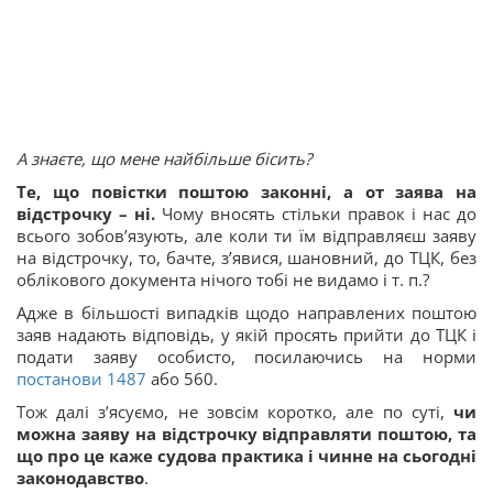
А знаєте, що мене найбільше бісить?
Те, що повістки поштою законні, а от заява на
відстрочку – ні.
Чому вносять стільки правок і нас до
всього зобов’язують, але коли ти їм відправляєш заяву
на відстрочку, то, бачте, з’явися, шановний, до ТЦК, без
облікового документа нічого тобі не видамо і т. п.?
Адже в більшості випадків щодо направлених поштою
заяв надають відповідь, у якій просять прийти до ТЦК і
подати заяву особисто, посилаючись на норми
постанови 1487
або 560.
Тож далі з’ясуємо, не зовсім коротко, але по суті,
чи
можна заяву на відстрочку відправляти поштою, та
що про це каже судова практика і чинне на сьогодні
законодавство
.