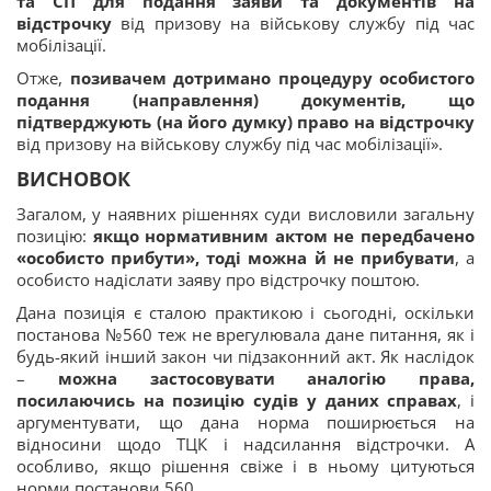
та СП для подання заяви та документів на
відстрочку
від призову на військову службу під час
мобілізації.
Отже,
позивачем дотримано процедуру особистого
подання (направлення) документів, що
підтверджують (на його думку) право на відстрочку
від призову на військову службу під час мобілізації».
ВИСНОВОК
Загалом, у наявних рішеннях суди висловили загальну
позицію:
якщо нормативним актом не передбачено
«особисто прибути», тоді можна й не прибувати
, а
особисто надіслати заяву про відстрочку поштою.
Дана позиція є сталою практикою і сьогодні, оскільки
постанова №560 теж не врегулювала дане питання, як і
будь-який інший закон чи підзаконний акт. Як наслідок
–
можна застосовувати аналогію права,
посилаючись на позицію судів у даних справах
, і
аргументувати, що дана норма поширюється на
відносини щодо ТЦК і надсилання відстрочки. А
особливо, якщо рішення свіже і в ньому цитуються
норми постанови 560.