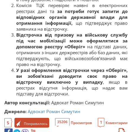
Комісія ТЦК перевіряє наявні в електронних
реєстрах дані та
за потреби готує запити до
відповідних органів державної влади для
отримання інформації,
що підтверджує право
заявника на відстрочку.
Відстрочка від призову на військову службу
під час мобілізації може оформлятися за
допомогою реєстру «Оберіг»
на підставі даних,
отриманих з інших держреєстрів або баз даних, які
підтверджують, що військовозобов’язаний має
право на відстрочку.
У разі оформлення відстрочки через «Оберіг»,
ви зобов’язані доводити своє право на
відстрочку виключно у випадку
, якщо в
реєстрах відсутня інформація, що надає вам
підставу для відстрочки.
Автор консультації:
Адвокат Роман Симутин
Джерело:
Адвокат Роман Симутин
1
35206
5
Просмотров
Коментарии
Понравилось