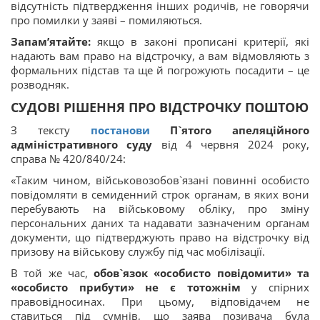
відсутність підтвердження інших родичів, не говорячи
про помилки у заяві – помиляються.
Запам’ятайте:
якщо в законі прописані критерії, які
надають вам право на відстрочку, а вам відмовляють з
формальних підстав та ще й погрожують посадити – це
розводняк.
СУДОВІ РІШЕННЯ ПРО ВІДСТРОЧКУ ПОШТОЮ
З тексту
постанови
П`ятого апеляційного
адміністративного суду
від 4 червня 2024 року,
справа № 420/840/24:
«Таким чином, військовозобов`язані повинні особисто
повідомляти в семиденний строк органам, в яких вони
перебувають на військовому обліку, про зміну
персональних даних та надавати зазначеним органам
документи, що підтверджують право на відстрочку від
призову на військову службу під час мобілізації.
В той же час,
обов`язок «особисто повідомити» та
«особисто прибути» не є тотожнім
у спірних
правовідносинах. При цьому, відповідачем не
ставиться під сумнів, що заява позивача була