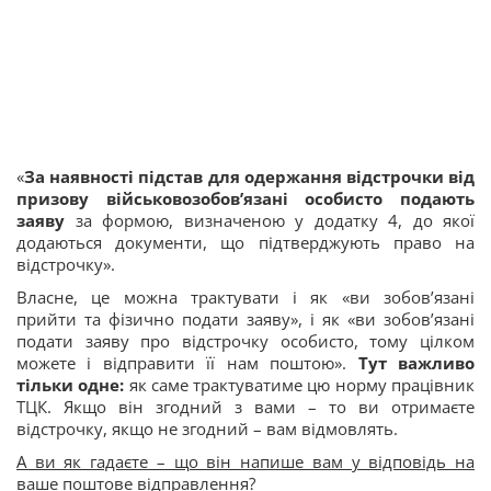
«
За наявності підстав для одержання відстрочки від
призову військовозобов’язані особисто подають
заяву
за формою, визначеною у додатку 4, до якої
додаються документи, що підтверджують право на
відстрочку».
Власне, це можна трактувати і як «ви зобов’язані
прийти та фізично подати заяву», і як «ви зобов’язані
подати заяву про відстрочку особисто, тому цілком
можете і відправити її нам поштою».
Тут важливо
тільки одне:
як саме трактуватиме цю норму працівник
ТЦК. Якщо він згодний з вами – то ви отримаєте
відстрочку, якщо не згодний – вам відмовлять.
А ви як гадаєте – що він напише вам у відповідь на
ваше поштове відправлення?