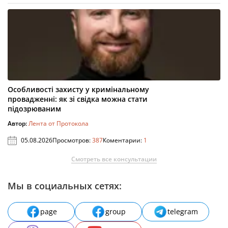
Особливості захисту у кримінальному
провадженні: як зі свідка можна стати
підозрюваним
Автор:
Лента от Протокола
05.08.2026
Просмотров:
387
Коментарии:
1
Смотреть все консультации
Мы в социальных сетях:
page
group
telegram