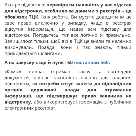
Вкотре підкреслю:
перевірити наявність у вас підстав
для відстрочки, особливо за даними з реєстрів – це
обов’язок ТЦК
, їхня робота. Ви мусите доводити їм це
своє право виключно у випадку, якщо в реєстрах
відсутня інформація, що надає вам підставу для
відстрочки. Погодьтесь, тут все логічно й правильно.
Залишилося тільки, щоб всі в ТЦК це знали та належно
виконували. Правда, вони і так знають, тільки
прикидаються шлангами.
А на закуску є ще й пункт 60
постанови 560
:
«Комісія вивчає отримані заяву та підтвердні
документи, оцінює законність підстав для надання
відстрочки,
за потреби готує запити до відповідних
органів державної влади для отримання
інформації, що підтверджує право заявника на
відстрочку
, або використовує інформацію з публічних
електронних реєстрів».