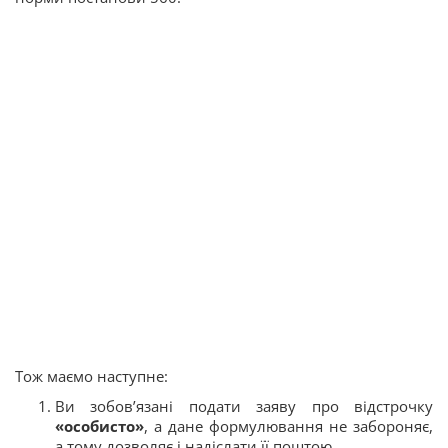
Тож маємо наступне:
Ви зобов’язані подати заяву про відстрочку
«особисто»
, а дане формулювання не забороняє,
а тому дозволяє і надіслати її поштою.