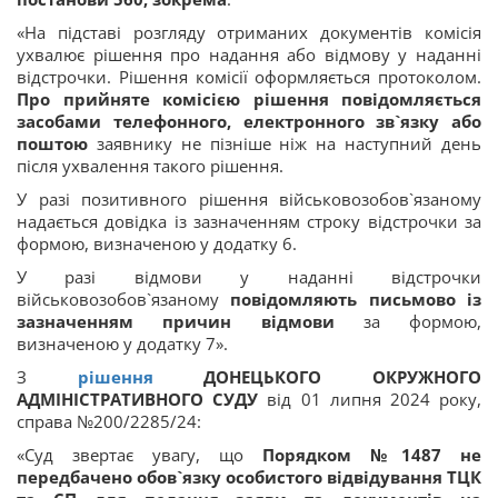
«На підставі розгляду отриманих документів комісія
ухвалює рішення про надання або відмову у наданні
відстрочки. Рішення комісії оформляється протоколом.
Про прийняте комісією рішення повідомляється
засобами телефонного, електронного зв`язку або
поштою
заявнику не пізніше ніж на наступний день
після ухвалення такого рішення.
У разі позитивного рішення військовозобов`язаному
надається довідка із зазначенням строку відстрочки за
формою, визначеною у додатку 6.
У разі відмови у наданні відстрочки
військовозобов`язаному
повідомляють письмово із
зазначенням причин відмови
за формою,
визначеною у додатку 7».
З
рішення
ДОНЕЦЬКОГО ОКРУЖНОГО
АДМІНІСТРАТИВНОГО СУДУ
від 01 липня 2024 року,
справа №200/2285/24:
«Суд звертає увагу, що
Порядком №1487 не
передбачено обов`язку особистого відвідування ТЦК