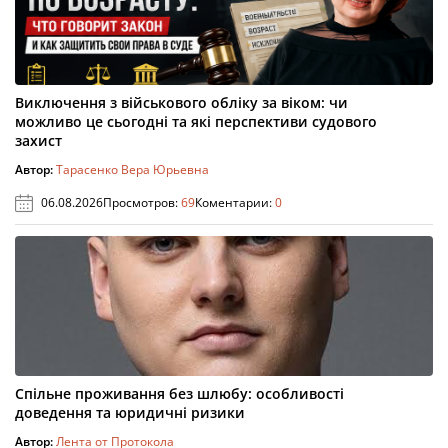
Виключення з військового обліку за віком: чи
можливо це сьогодні та які перспективи судового
захист
Автор:
Тарасенко Вера Юрьевна
06.08.2026
Просмотров:
69
Коментарии:
0
Спільне проживання без шлюбу: особливості
доведення та юридичні ризики
Автор:
Лента от Протокола