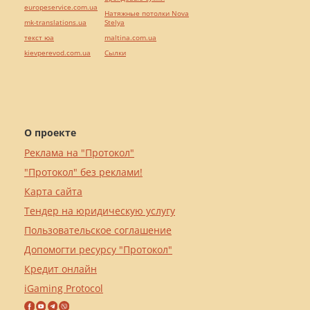
europeservice.com.ua
Натяжные потолки Nova
mk-translations.ua
Stelya
текст юа
maltina.com.ua
kievperevod.com.ua
Cылки
О проекте
Реклама на "Протокол"
"Протокол" без реклами!
Карта сайта
Тендер на юридическую услугу
Пользовательское соглашение
Допомогти ресурсу "Протокол"
Кредит онлайн
iGaming Protocol