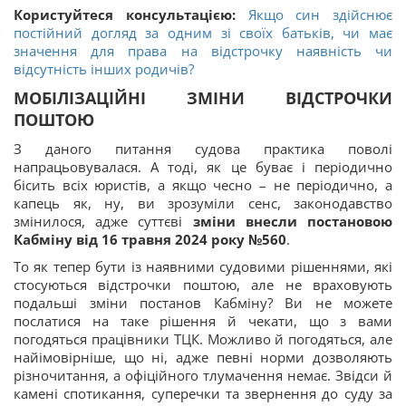
Користуйтеся консультацією:
Якщо син здійснює
постійний догляд за одним зі своїх батьків, чи має
значення для права на відстрочку наявність чи
відсутність інших родичів?
МОБІЛІЗАЦІЙНІ ЗМІНИ ВІДСТРОЧКИ
ПОШТОЮ
З даного питання судова практика поволі
напрацьовувалася. А тоді, як це буває і періодично
бісить всіх юристів, а якщо чесно – не періодично, а
капець як, ну, ви зрозуміли сенс, законодавство
змінилося, адже суттєві
зміни внесли постановою
Кабміну від 16 травня 2024 року №560
.
То як тепер бути із наявними судовими рішеннями, які
стосуються відстрочки поштою, але не враховують
подальші зміни постанов Кабміну? Ви не можете
послатися на таке рішення й чекати, що з вами
погодяться працівники ТЦК. Можливо й погодяться, але
найімовірніше, що ні, адже певні норми дозволяють
різночитання, а офіційного тлумачення немає. Звідси й
камені спотикання, суперечки та звернення до суду за