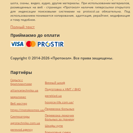
шота, сканы, видео, аудио, другие материалы. При использовании материалов,
размещенных на веб - страницах «Протокол» наличие гиперссылки открытого
для индексации поисковыми системами на protocol.ua обязательна. Под
использованием понимается копирования, адаптация, рерайтинг, модификация
и тому подобное.
Полный текст
Приймаємо до оплати
Copyright © 2014-2026 «Протокол». Все права защищены.
Партнёры
Серьги с
Винный шкаф
бриллиантами
Подготовка к НМТ / ВНО
alliancetechnika.ua
pereklad.ua
миралинкс
hospice-life.com.ua/
Веб мастер
Перевозка больных
https://motokosmos.ua/
Перевозка лежачих
Синтезаторы
больных за границу
agrotechnika.com.ua
Шкафы купе
perevod.agency
Брендовые сумки