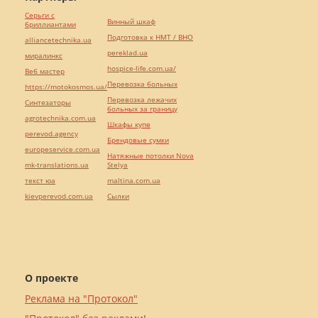
Серьги с
Винный шкаф
бриллиантами
Подготовка к НМТ / ВНО
alliancetechnika.ua
pereklad.ua
миралинкс
hospice-life.com.ua/
Веб мастер
Перевозка больных
https://motokosmos.ua/
Перевозка лежачих
Синтезаторы
больных за границу
agrotechnika.com.ua
Шкафы купе
perevod.agency
Брендовые сумки
europeservice.com.ua
Натяжные потолки Nova
mk-translations.ua
Stelya
текст юа
maltina.com.ua
kievperevod.com.ua
Cылки
О проекте
Реклама на "Протокол"