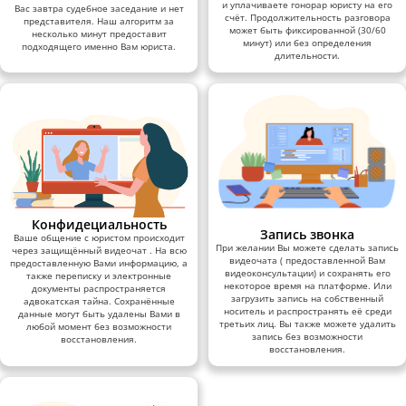
и уплачиваете гонорар юристу на его
Вас завтра судебное заседание и нет
счёт. Продолжительность разговора
представителя. Наш алгоритм за
может быть фиксированной (30/60
несколько минут предоставит
минут) или без определения
подходящего именно Вам юриста.
длительности.
Конфидециальность
Запись звонка
Ваше общение с юристом происходит
При желании Вы можете сделать запись
через защищённый видеочат . На всю
видеочата ( предоставленной Вам
предоставленную Вами информацию, а
видеоконсультации) и сохранять его
также переписку и электронные
некоторое время на платформе. Или
документы распространяется
загрузить запись на собственный
адвокатская тайна. Сохранённые
носитель и распространять её среди
данные могут быть удалены Вами в
третьих лиц. Вы также можете удалить
любой момент без возможности
запись без возможности
восстановления.
восстановления.