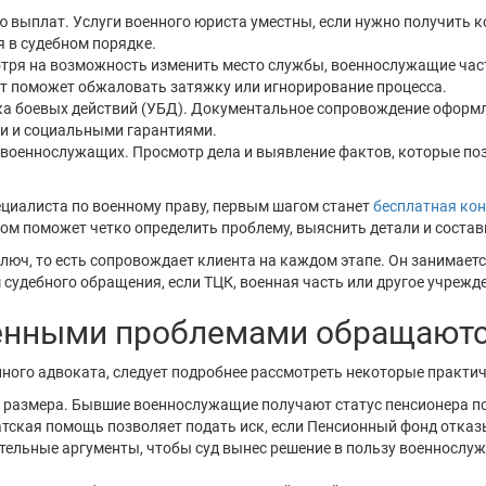
выплат. Услуги военного юриста уместны, если нужно получить к
 в судебном порядке.
отря на возможность изменить место службы, военнослужащие час
т поможет обжаловать затяжку или игнорирование процесса.
ка боевых действий (УБД). Документальное сопровождение оформ
и и социальными гарантиями.
 военнослужащих. Просмотр дела и выявление фактов, которые по
ециалиста по военному праву, первым шагом станет
бесплатная ко
том поможет четко определить проблему, выяснить детали и состав
ключ, то есть сопровождает клиента на каждом этапе. Он занима
 судебного обращения, если ТЦК, военная часть или другое учреж
енными проблемами обращаютс
нного адвоката, следует подробнее рассмотреть некоторые практич
е размера. Бывшие военнослужащие получают статус пенсионера по
атская помощь позволяет подать иск, если Пенсионный фонд отка
ительные аргументы, чтобы суд вынес решение в пользу военнослуж