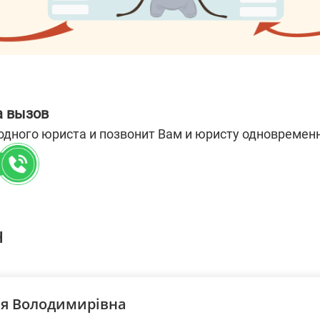
а вызов
одного юриста и позвонит Вам и юристу одновремен
н
ія Володимирівна