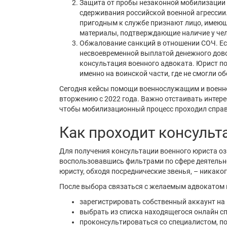
Защита от пробы незаконной мобилизации 
сдерживания российской военной агрессии.
пригодным к службе признают лицо, имеющ
материалы, подтверждающие наличие у чел
Обжалование санкций в отношении СОЧ. Е
несвоевременной выплатой денежного дово
консультация военного адвоката. Юрист по
именно на воинской части, где не смогли 
Сегодня кейсы помощи военнослужащим и военн
вторжению с 2022 года. Важно отстаивать интер
чтобы мобилизационный процесс проходил справ
Как проходит консульт
Для получения консультации военного юриста оз
воспользовавшись фильтрами по сфере деятельнос
юристу, обходя посреднические звенья, – никако
После выбора связаться с желаемым адвокатом
зарегистрировать собственный аккаунт на 
выбрать из списка находящегося онлайн сп
проконсультироваться со специалистом, по