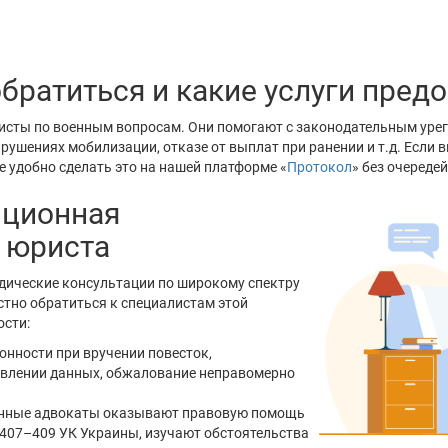
ми.
обратиться и какие услуги пред
сты по военным вопросам. Они помогают с законодательным уре
ушениях мобилизации, отказе от выплат при ранении и т.д. Если в
 удобно сделать это на нашей платформе «
Протокол
» без очередей
нционная
 юриста
ические консультации по широкому спектру
стно обратиться к специалистам этой
ости:
онности при вручении повесток,
овлении данных, обжалование неправомерно
оенные адвокаты оказывают правовую помощь
407–409 УК Украины, изучают обстоятельства