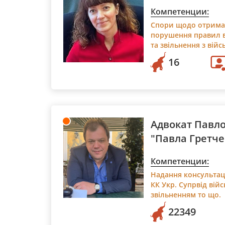
Компетенции:
Спори щодо отриманн
порушення правил в
та звільнення з вій
16
Адвокат Павло
"Павла Гретче
Компетенции:
Надання консультаці
КК Укр. Супрвід вій
звільненням то що.
22349