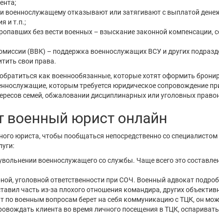
ента;
и военнослужащему отказывают или затягивают с выплатой денеж
 и т.п.;
опавших без вести военных – взыскание законной компенсации, с
миссии (ВВК) – поддержка военнослужащих ВСУ и других подразде
тить свои права.
 обратиться как военнообязанные, которые хотят оформить брони
еннослужащие, которым требуется юридическое сопровождение при
тересов семей, обжаловании дисциплинарных или уголовных право
т военный юрист онлайн
ого юриста, чтобы пообщаться непосредственно со специалистом 
луги:
вольнении военнослужащего со службы. Чаще всего это составлен
ой, уголовной ответственности при СОЧ. Военный адвокат подробн
тавил часть из-за плохого отношения командира, других объектив
 по военным вопросам берет на себя коммуникацию с ТЦК, он мож
ровождать клиента во время личного посещения в ТЦК, оспаривать