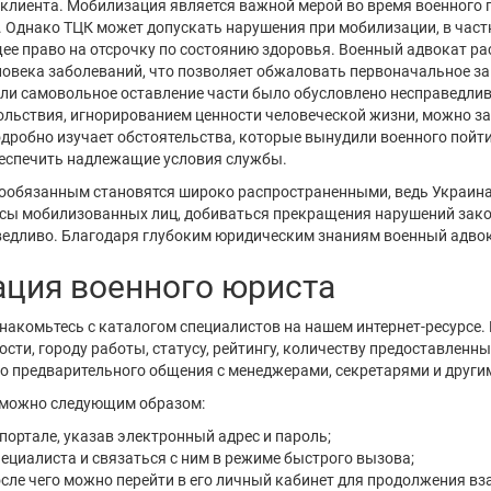
клиента. Мобилизация является важной мерой во время военного 
 Однако ТЦК может допускать нарушения при мобилизации, в частн
ее право на отсрочку по состоянию здоровья. Военный адвокат ра
овека заболеваний, что позволяет обжаловать первоначальное з
сли самовольное оставление части было обусловлено несправедл
льствия, игнорированием ценности человеческой жизни, можно за
дробно изучает обстоятельства, которые вынудили военного пойти 
обеспечить надлежащие условия службы.
ообязанным становятся широко распространенными, ведь Украин
есы мобилизованных лиц, добиваться прекращения нарушений закон
едливо. Благодаря глубоким юридическим знаниям военный адвок
ация военного юриста
накомьтесь с каталогом специалистов на нашем интернет-ресурсе.
ти, городу работы, статусу, рейтингу, количеству предоставленных
го предварительного общения с менеджерами, секретарями и други
 можно следующим образом:
портале, указав электронный адрес и пароль;
ециалиста и связаться с ним в режиме быстрого вызова;
сле чего можно перейти в его личный кабинет для продолжения вз