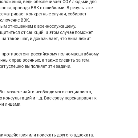
положения, ведь обеспечивает СОУ людьми для
ости, проводя ВВК с ошибками. В результате
ссматривает конкретные случаи, собирает
аключение ВВК.
ивым отношением к военнослужащему,
щититься от санкций. В этом случае поможет
на такой шаг, и доказывает, что вина лежит
а противостоит российскому полномасштабному
ных прав военных, а также следить за тем,
ат успешно выполняет эти задачи.
 Вы можете найти необходимого специалиста,
 консультаций и т.д. Вас сразу перенаправят к
ми лицами.
аимодействия или поискать другого адвоката.