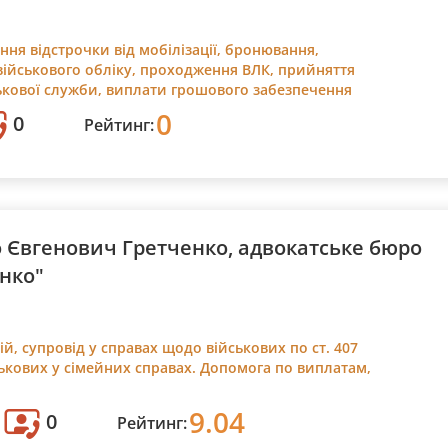
я відстрочки від мобілізації, бронювання,
ійськового обліку, проходження ВЛК, прийняття
ськової служби, виплати грошового забезпечення
0
0
Рейтинг:
 Євгенович Гретченко, адвокатське бюро
нко"
й, супровід у справах щодо військових по ст. 407
ськових у сімейних справах. Допомога по виплатам,
9.04
0
Рейтинг: