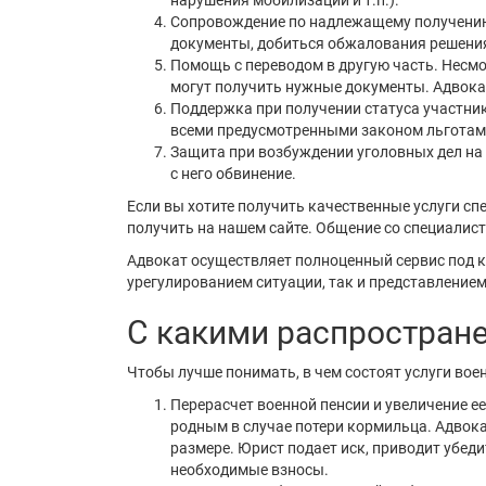
нарушения мобилизации и т.п.).
Сопровождение по надлежащему получению 
документы, добиться обжалования решения
Помощь с переводом в другую часть. Несм
могут получить нужные документы. Адвока
Поддержка при получении статуса участни
всеми предусмотренными законом льготам
Защита при возбуждении уголовных дел на
с него обвинение.
Если вы хотите получить качественные услуги сп
получить на нашем сайте. Общение со специалис
Адвокат осуществляет полноценный сервис под 
урегулированием ситуации, так и представлением
С какими распростран
Чтобы лучше понимать, в чем состоят услуги вое
Перерасчет военной пенсии и увеличение е
родным в случае потери кормильца. Адвок
размере. Юрист подает иск, приводит убед
необходимые взносы.