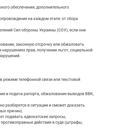
ного обеспечения, дополнительного
опровождение на каждом этапе: от сбора
лений Сил обороны Украины (СОУ), если они
рование, законную отсрочку или обжаловать
 нарушениях прав, получении льгот, социальной
нарушений.
в режиме телефонной связи или текстовой
ие и подача рапорта, обжалование выводов ВВК,
о разберется в ситуации и сможет доказать
ных причин).
ет подавать адвокатские запросы,
 противоправные действия в суде (штрафы,