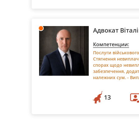
Адвокат Вітал
Компетенции:
Послуги військового
Стягнення невиплач
спорах щодо невипл
забезпечення, дода
належних сум. - Вип
Оскарження бездіяль
адвокатських запиті
розглядаються, відп
13
затягуються. - Захи
Допомога у випадка
стягнень, необґрунт
військовослужбовця.
Представництво в ад
частинами, ТЦК та С