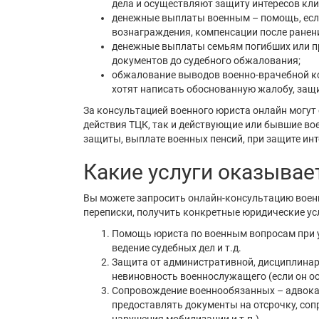
дела и осуществляют защиту интересов кли
денежные выплаты военным – помощь, есл
вознаграждения, компенсации после ранения
денежные выплаты семьям погибших или пр
документов до судебного обжалования;
обжалование выводов военно-врачебной ко
хотят написать обоснованную жалобу, защи
За консультацией военного юриста онлайн могут
действия ТЦК, так и действующие или бывшие во
защиты, выплате военных пенсий, при защите ин
Какие услуги оказывае
Вы можете запросить онлайн-консультацию военн
переписки, получить конкретные юридические ус
Помощь юриста по военным вопросам при у
ведение судебных дел и т.д.
Защита от административной, дисциплинарн
невиновность военнослужащего (если он ос
Сопровождение военнообязанных – адвокат
предоставлять документы на отсрочку, соп