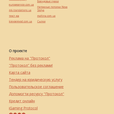
Брендовые сумки
europeservice.com.ua
Натяжные потолки Nova
mk-translations.ua
Stelya
текст юа
maltina.com.ua
kievperevod.com.ua
Cылки
О проекте
Реклама на "Протокол"
"Протокол" без реклами!
Карта сайта
Тендер на юридическую услугу
Пользовательское соглашение
Допомогти ресурсу "Протокол"
Кредит онлайн
iGaming Protocol