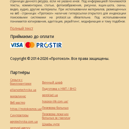
страницах данного ресурса, если не указано иное. Под информацией понимаются
тексты, комментарии, статьи, фотоизображения, рисунки, ящик-шота, сканы,
видео, аудио, другие материалы. При использовании материалов, размещенных
на веб - страницах «Протокол» наличие гиперссылки открытого для индексации
поисковыми системами на protocol.ua обязательна. Под использованием
понимается копирования, адаптация, рерайтинг, модификация и тому подобное.
Полный текст
Приймаємо до оплати
Copyright © 2014-2026 «Протокол». Все права защищены.
Партнёры
Серьги с
Винный шкаф
бриллиантами
Подготовка к НМТ / ВНО
alliancetechnika.ua
pereklad.ua
миралинкс
hospice-life.com.ua/
Веб мастер
Перевозка больных
https://motokosmos.ua/
Перевозка лежачих
Синтезаторы
больных за границу
agrotechnika.com.ua
Шкафы купе
perevod.agency