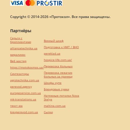
Copyright © 2014-2026 «Протокол». Все права защищены.
Партнёры
Серьги с
Винный шкаф
бриллиантами
Подготовка к НМТ / ВНО
alliancetechnika.ua
pereklad.ua
миралинкс
hospice-life.com.ua/
Веб мастер
Перевозка больных
https://motokosmos.ua/
Перевозка лежачих
Синтезаторы
больных за границу
agrotechnika.com.ua
Шкафы купе
perevod.agency
Брендовые сумки
europeservice.com.ua
Натяжные потолки Nova
mk-translations.ua
Stelya
текст юа
maltina.com.ua
kievperevod.com.ua
Cылки