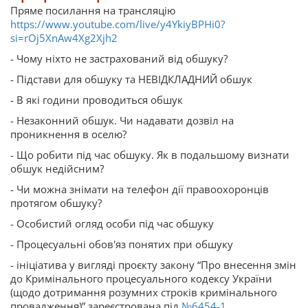
Пряме посилання на трансляцію
https://www.youtube.com/live/y4YkiyBPHi0?
si=rOj5XnAw4Xg2Xjh2
- Чому ніхто не застрахований від обшуку?
- Підстави для обшуку та НЕВІДКЛАДНИЙ обшук
- В які години проводиться обшук
- Незаконний обшук. Чи надавати дозвіл на
проникнення в оселю?
- Що робити під час обшуку. Як в подальшому визнати
обшук недійсним?
- Чи можна знімати на телефон дії правоохоронців
протягом обшуку?
- Особистий огляд особи під час обшуку
- Процесуальні обов'яз понятих при обшуку
- ініціатива у вигляді проєкту закону “Про внесення змін
до Кримінального процесуального кодексу України
(щодо дотримання розумних строків кримінального
провадження)” зареєстрована під
№6454-1