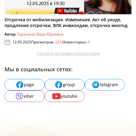
Отсрочка от мобилизация. Изменения. Акт об уходе,
продление отсрочки, ВЛК инвалидам, отсрочка многод
Автор:
Тарасенко Вера Юрьевна
12.05.2025
Просмотров:
2224
Коментарии:
0
Смотреть все видео консультации
Мы в социальных сетях:
page
group
telegram
viber
youtube