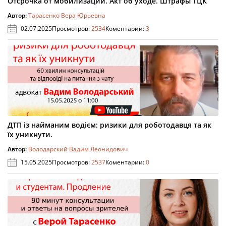
Отсрочка от мобилизации. Акт об уходе. Штрафы ТЦК
Автор:
Тарасенко Вера Юрьевна
02.07.2025
Просмотров:
2534
Коментарии:
3
ДТП із найманим водієм: ризики для роботодавця та як
їх уникнути.
Автор:
Володарский Вадим Леонидович
15.05.2025
Просмотров:
2537
Коментарии:
0