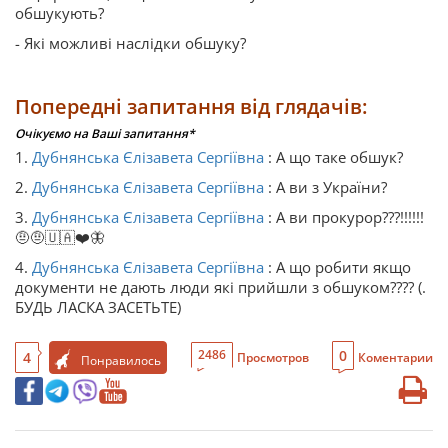
обшукують?
- Які можливі наслідки обшуку?
Попередні запитання від глядачів:
Очікуємо на Ваші запитання*
1.
Дубнянська Єлізавета Сергіївна
: А що таке обшук?
2.
Дубнянська Єлізавета Сергіївна
: А ви з України?
3.
Дубнянська Єлізавета Сергіївна
: А ви прокурор???!!!!!!
🤨🤨🇺🇦❤️🦋
4.
Дубнянська Єлізавета Сергіївна
: А що робити якщо
документи не дають люди які прийшли з обшуком???? (.
БУДЬ ЛАСКА ЗАСЕТЬТЕ)
0
2486
4
Просмотров
Коментарии
Понравилось