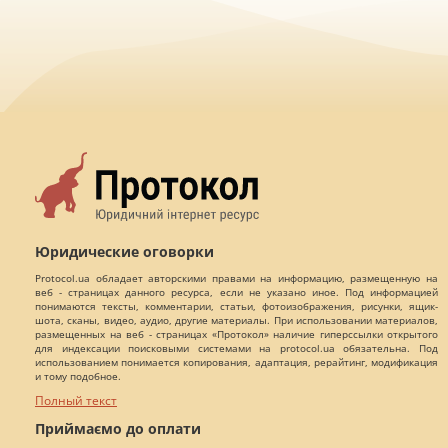
Юридические оговорки
Protocol.ua обладает авторскими правами на информацию, размещенную на
веб - страницах данного ресурса, если не указано иное. Под информацией
понимаются тексты, комментарии, статьи, фотоизображения, рисунки, ящик-
шота, сканы, видео, аудио, другие материалы. При использовании материалов,
размещенных на веб - страницах «Протокол» наличие гиперссылки открытого
для индексации поисковыми системами на protocol.ua обязательна. Под
использованием понимается копирования, адаптация, рерайтинг, модификация
и тому подобное.
Полный текст
Приймаємо до оплати