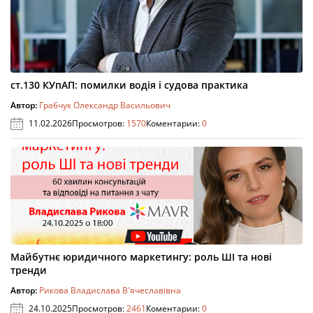
ст.130 КУпАП: помилки водія і судова практика
Автор:
Грабчук Олександр Васильович
11.02.2026
Просмотров:
1570
Коментарии:
0
Майбутнє юридичного маркетингу: роль ШІ та нові
тренди
Автор:
Рикова Владислава В'ячеславівна
24.10.2025
Просмотров:
2461
Коментарии:
0