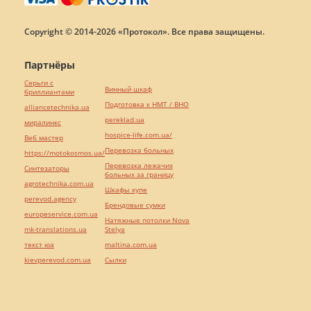
Copyright © 2014-2026 «Протокол». Все права защищены.
Партнёры
Серьги с
Винный шкаф
бриллиантами
Подготовка к НМТ / ВНО
alliancetechnika.ua
pereklad.ua
миралинкс
hospice-life.com.ua/
Веб мастер
Перевозка больных
https://motokosmos.ua/
Перевозка лежачих
Синтезаторы
больных за границу
agrotechnika.com.ua
Шкафы купе
perevod.agency
Брендовые сумки
europeservice.com.ua
Натяжные потолки Nova
mk-translations.ua
Stelya
текст юа
maltina.com.ua
kievperevod.com.ua
Cылки