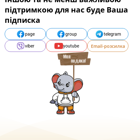
підтримкою для нас буде Ваша
підписка
page
group
telegram
Email-розсилка
viber
youtube