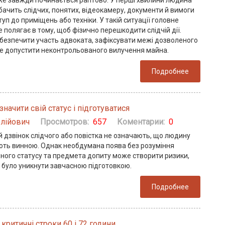
е завжди починається раптово. У перші хвилини людина
ачить слідчих, понятих, відеокамеру, документи й вимоги
уп до приміщень або техніки. У такій ситуації головне
 полягає в тому, щоб фізично перешкодити слідчій дії.
абезпечити участь адвоката, зафіксувати межі дозволеного
не допустити неконтрольованого вилучення майна.
Подробнее
значити свій статус і підготуватися
олійович
Просмотров:
657
Коментарии:
0
 дзвінок слідчого або повістка не означають, що людину
ть винною. Однак необдумана поява без розуміння
ного статусу та предмета допиту може створити ризики,
 було уникнути завчасною підготовкою.
Подробнее
критичні строки 60 і 72 години