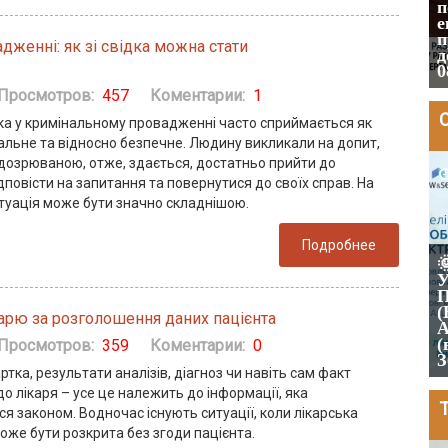
без присутності громадянина, на
п
підставі чого його поновлять на
е
військовому обліку. (Восьмий
п
дженні: як зі свідка можна стати
апеляційний адміністративний суд
д
№380/21940/25 від 10.06.2026 р.)
0
Просмотров:
457
Коментарии:
1
дка у кримінальному провадженні часто сприймається як
льне та відносно безпечне. Людину викликали на допит,
ідозрюваною, отже, здається, достатньо прийти до
2026-06-10
ідповісти на запитання та повернутися до своїх справ. На
итуація може бути значно складнішою.
Подробнее
NACE 2.1-UA - нові КВЕД (для ФОП і
юр. осіб). Перехід на NACE. Розбіжності

кодів. Вплив на: податки, ліцензії,
У
дозволи, тендери. Зміни до ЄДР. Вплив
П
на резидентів Дія.City. Ризики
(
карю за розголошення даних пацієнта
(податкові, корпоративні).
А
Відповідальність. Дорожня карта для
(
Просмотров:
359
Коментарии:
0
переходу
З
тка, результати аналізів, діагноз чи навіть сам факт
о лікаря – усе це належить до інформації, яка
я законом. Водночас існують ситуації, коли лікарська
оже бути розкрита без згоди пацієнта.