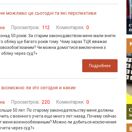
 чи можливо це сьогодні та які перспективи
Отсрочка от мобилизация. Изменения.
Акт об уходе, продление отсрочки, ВЛК
инвалидам, отсрочка многодетным и
с
на
Просмотров:
112
Коментарии:
0
студентам
п
понад 50 років. За старим законодавством мене мали зняти
го обліку ще багато років тому. Чому зараз ТЦК вважає
ковозобов’язаним? Чи можна домогтися виключення з
 обліку через суд?»
2026-08-05
Подробнее
 возможно ли это сегодня и какие
на
Просмотров:
220
Коментарии:
0
Чи потрібна ФОП печатка у 2026 році:
правила застосування, роз'яснення ДПС
С
ольше 50 лет. По старому законодательству меня должны
та відповіді на головні запитання
з
чить с военного учета еще много лет назад. Почему сейчас
т меня военнообязанным? Можно ли добиться исключения
учета через суд?»