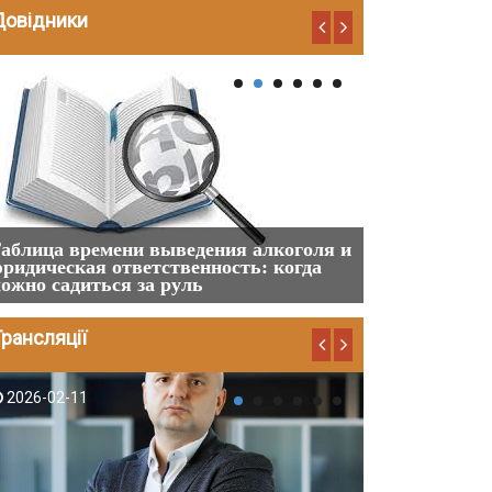
Довідники
2024-03-22
2024-02-29
аблица времени выведения алкоголя и
ридическая ответственность: когда
Перечень и р
ожно садиться за руль
строительств
рансляції
2026-02-11
2025-10-24