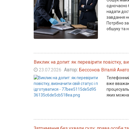
Обшук майж
одночасно б
надати дост
завдання не
Потрібно з
обшуку та 
Виклик на допит: як перевірити повістку, ви
23.07.2026
Автор:
Бессонов Віталій Анат
Телефонний
вже вважаю
процесуаль
яких можна
Затримання без ухвали суду: права особи та 