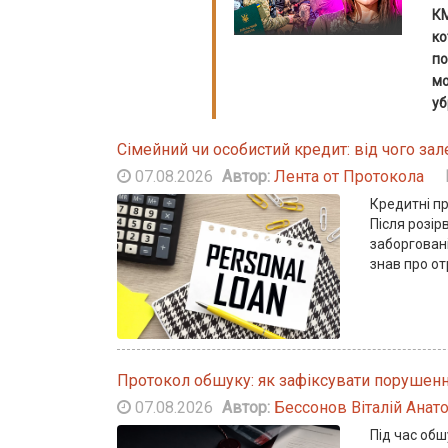
КМ
ко
по
мо
уб
Сімейний чи особистий кредит: від чого за
07.08.2026
Автор:
Лента от Протокола
Кредитні п
Після розі
заборговані
знав про о
Протокол обшуку: як зафіксувати порушення
07.08.2026
Автор:
Бессонов Віталій Анат
Під час обш