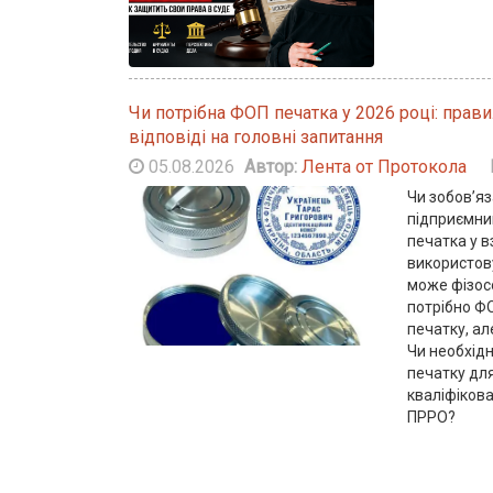
Чи потрібна ФОП печатка у 2026 році: прави
відповіді на головні запитання
05.08.2026
Автор:
Лента от Протокола
Чи зобов’яз
підприємни
печатка у 
використов
може фізос
потрібно ФО
печатку, ал
Чи необхід
печатку для
кваліфіков
ПРРО?