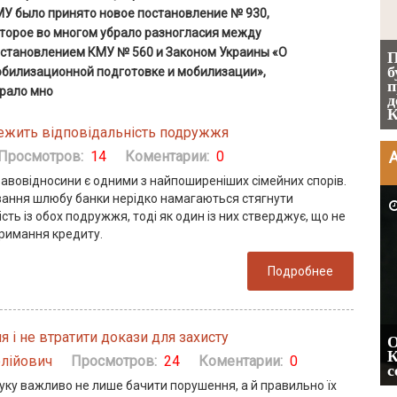
У было принято новое постановление № 930,
торое во многом убрало разногласия между
становлением КМУ № 560 и Законом Украины «О
П
Чоловік помер, але позика залишилася:
б
билизационной подготовке и мобилизации»,
як фраза «на його розсуд» коштувала
п
рало мно
дружині $1,1 млн ( ВС у справі №
д
757/1863/25-ц)
К
лежить відповідальність подружжя
Просмотров:
14
Коментарии:
0
равовідносини є одними з найпоширеніших сімейних спорів.
рвання шлюбу банки нерідко намагаються стягнути
2026-08-03
сть із обох подружжя, тоді як один із них стверджує, що не
тримання кредиту.
Подробнее
 і не втратити докази для захисту
О
ШІ в юридичній фірмі: де технології вже
К
олійович
Просмотров:
24
Коментарии:
0
замінюють рутинну роботу
с
уку важливо не лише бачити порушення, а й правильно їх