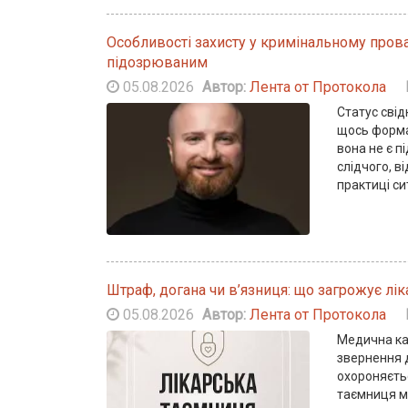
Особливості захисту у кримінальному прова
підозрюваним
05.08.2026
Автор:
Лента от Протокола
Статус сві
щось форма
вона не є п
слідчого, в
практиці с
Штраф, догана чи в’язниця: що загрожує лі
05.08.2026
Автор:
Лента от Протокола
Медична кар
звернення д
охороняєтьс
таємниця м