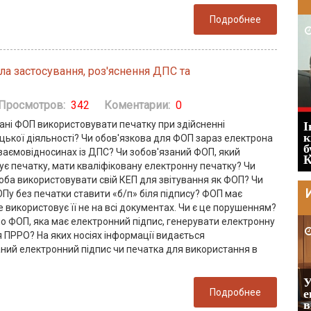
Подробнее
2026-05-25
ла застосування, роз'яснення ДПС та
Просмотров:
342
Коментарии:
0
ані ФОП використовувати печатку при здійсненні
І
Штраф ТЦК при зміні місця
к
цької діяльності? Чи обов'язкова для ФОП зараз електрона
проживання: розбір судового рішення
б
взаємовідносинах із ДПС? Чи зобов'язаний ФОП, який
про скасування штрафу
К
ує печатку, мати кваліфіковану електронну печатку? Чи
оба використовувати свій КЕП для звітування як ФОП? Чи
Пу без печатки ставити «б/п» біля підпису? ФОП має
е використовує її не на всі документах. Чи є це порушенням?
но ФОП, яка має електронний підпис, генерувати електронну
2026-07-30
 ПРРО? На яких носіях інформації видається
аний електронний підпис чи печатка для використання в
У
Восьмий ААС фактично підтвердив, що
Подробнее
е
ЦВЛК може скасувати постанову ВЛК
в