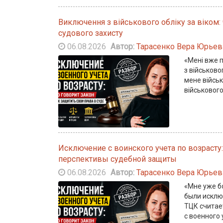
Виключення з військового обліку за віком:
судового захисту
06.08.2026
Автор:
Тарасенко Вера Юрьев
«Мені вже 
з військово
мене війсь
військового
Исключение с воинского учета по возрасту:
перспективы судебной защиты
06.08.2026
Автор:
Тарасенко Вера Юрьев
«Мне уже б
были исклю
ТЦК считае
с военного 