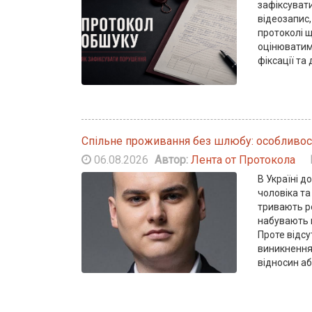
зафіксувати
відеозапис,
протоколі 
оцінюватим
2024-01-14
фіксації та 
Спільне проживання без шлюбу: особливос
Таблица ставок судебного сбора
06.08.2026
Автор:
Лента от Протокола
год - уже готовые суммы, расче
шаблоны заявлений
В Україні 
чоловіка та
тривають р
набувають 
Проте відс
виникнення
відносин аб