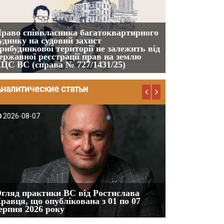
Якщо суд вс
шкоди наявні
раво співвласника багатоквартирного
приписами ч.
удинку на судовий захист
належним від
рибудинкової території не залежить від
фізична особ
ержавної реєстрації прав на землю
працівника (
ЦС ВС (справа № 727/1431/25)
шкоду, а не 
Аналитические статьи
2026-08-07
2026-08-04
Зловживання 
гляд практики ВС від Ростислава
Кримінальног
равця, що опублікована з 01 по 07
Питання до н
ерпня 2026 року
та практики 