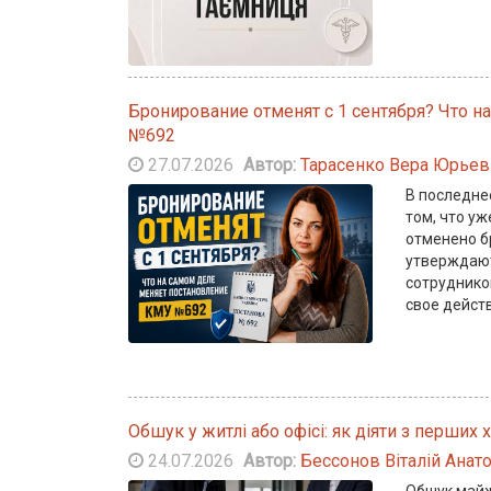
Бронирование отменят с 1 сентября? Что 
№692
27.07.2026
Автор:
Тарасенко Вера Юрьев
В последне
том, что уж
отменено б
утверждают
сотруднико
свое дейст
Обшук у житлі або офісі: як діяти з перших 
24.07.2026
Автор:
Бессонов Віталій Анат