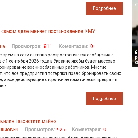
2026-04-07
Подробнее
на самом деле меняет постановление КМУ
на
Просмотров:
811
Коментарии:
0
6
е время в сети активно распространяются сообщения о
Сэм Альтман подтвердил, что ИИ-
р
е с 1 сентября 2026 года в Украине якобы будет массово
пузырь начал сдуваться
с
ронирование военнообязанных работников. Многие
, что все предприятия потеряют право бронировать своих
в, а все действующие отсрочки автоматически прекратят
вие.
Подробнее
хвилин і захистити майно
олійович
Просмотров:
926
Коментарии:
0