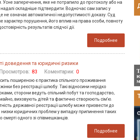
. Усне заперечення, яке не потрапило до протоколу або на
 надалі складніше підтвердити. Водночас сам запис у
ще не означає автоматичної недопустимості доказу. Суд
е характер порушення, його вплив на права особи, повноту
2024-03-25
достовірність результатів слідчої дії.
Подробнее
ті доведення та юридичні ризики
 на 2024
Штрафи у цифрах за порушення
Т
Просмотров:
83
Коментарии:
0
ты,
трудового законодавства станом на 2024
ю
досить поширеною є практика спільного проживання
рік
м
 жінки без реєстрації шлюбу. Такі відносини нерідко
оками, сторони ведуть спільний побут та господарство,
Т
майно, виховують дітей та фактично створюють сім’ю.
утність державної реєстрації шлюбу може призвести до
 низки юридичних проблем у випадку припинення таких
2025-05-12
о смерті одного зі співмешканців.
Подробнее