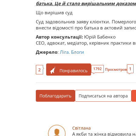
батька. Це й стало вирішальним доказом 
Що вирішив суд
Суд задовольнив заяву клієнтки. Померлог
внести відомості про батька в актовий зап
Автор консультації:
Юрій Бабенко
СЕО, адвокат, медіатор, керівник практики 
Джерело
:
Ліга. Блоги
1
1792
2
Просмотров
Понравилось
Поблагодарить
Подписаться на автора
Світлана
А якби та жінка відмовила н