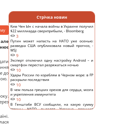
Стрічка новин
Ким Чен Ын с начала войны в Украине получил
аму
$22 миллиарда сверхприбыли, - Bloomberg
3
 але
Путин может напасть на НАТО уже осенью:
разведка США опубликовала новый прогноз, -
днює
WSJ
9
Эксперт отключил одну настройку Android – и
дати
смартфон перестал разряжаться ночью
ання
10
е до
Удары России по кораблям в Черном море: в FP
кою.
раскрыли последствия
10
В чем польза грецких орехов для сердца, мозга
и укрепления иммунитета
оку.
10
ерез
В Генштабе ВСУ сообщили, на какую сумму
страны НАТО выделят Украине военную
помощь
їні.
11
лася
США ввели новые санкции против Кубы за
сотрудничество с Китаем и РФ, – Bloomberg