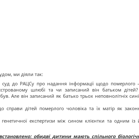
дом, ми діяли так:
з суд до РАЦСу про надання інформації щодо померлого 
еєстрованому шлюбі та чи записаний він батьком дітей?
був. Але він записаний як батько трьох неповнолітніх сині
о справи дітей померлого чоловіка та їх матір як закон
генетичної експертизи між сином клієнтки та одним із 
становлено: обидві дитини мають спільного біологіч