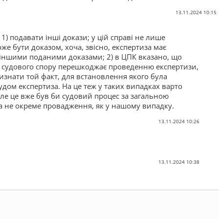
13.11.2024 10:15
: 1) подавати інші докази; у цій справі не лише
же бути доказом, хоча, звісно, експертиза має
 іншими поданими доказами; 2) в ЦПК вказано, що
 судового спору перешкоджає проведенню експертизи,
изнати той факт, для встановлення якого була
дом експертиза. На це теж у таких випадках варто
ле це вже був би судовий процес за загальною
а не окреме провадження, як у нашому випадку.
13.11.2024 10:26
13.11.2024 10:38