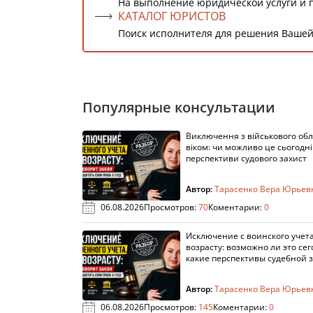
На выполнение юридической услуги и 
КАТАЛОГ ЮРИСТОВ
Поиск исполнителя для решения Вашей
Популярные консультации
Виключення з військового облі
віком: чи можливо це сьогодні 
перспективи судового захист
Автор:
Тарасенко Вера Юрьев
06.08.2026
Просмотров:
70
Коментарии:
0
Исключение с воинского учета
возрасту: возможно ли это сег
какие перспективы судебной 
Автор:
Тарасенко Вера Юрьев
06.08.2026
Просмотров:
145
Коментарии:
0