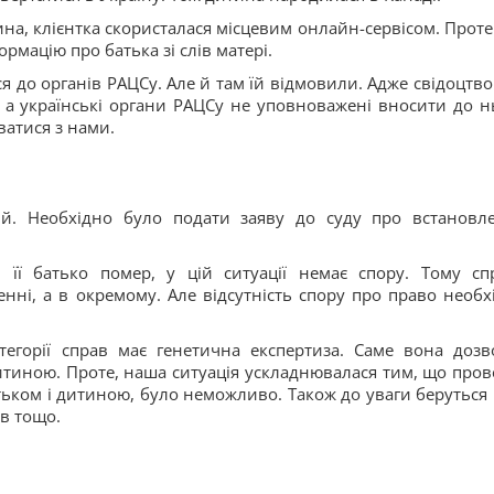
а, клієнтка скористалася місцевим онлайн-сервісом. Проте
рмацію про батька зі слів матері.
я до органів РАЦСу. Але й там їй відмовили. Адже свідоцтво
а українські органи РАЦСу не уповноважені вносити до н
ватися з нами.
ій. Необхідно було подати заяву до суду про встановл
її батько помер, у цій ситуації немає спору. Тому сп
нні, а в окремому. Але відсутність спору про право необх
тегорії справ має генетична експертиза. Саме вона дозв
итиною. Проте, наша ситуація ускладнювалася тим, що пров
тьком і дитиною, було неможливо. Також до уваги беруться 
ів тощо.