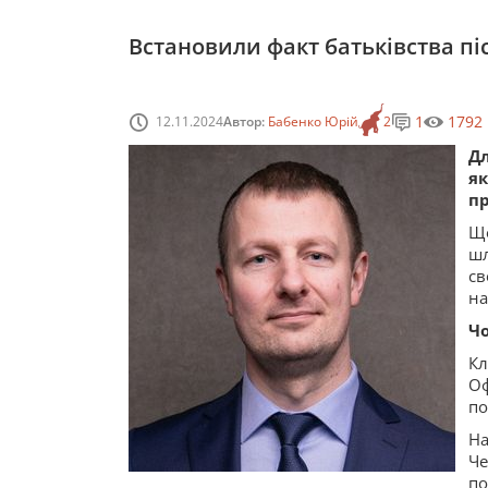
Встановили факт батьківства пі
1
1792
12.11.2024
Автор:
Бабенко Юрій
2
Дл
я
пр
Що
шл
св
на
Ч
Кл
Оф
по
На
Ч
по