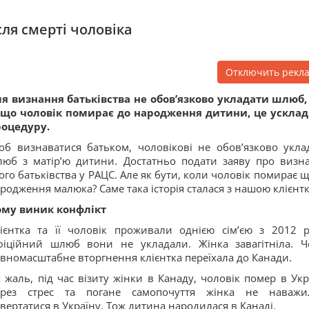
сля смерті чоловіка
Отключить рекл
я визнання батьківства не обов’язково укладати шлюб,
кщо чоловік помирає до народження дитини, це ускла
оцедуру.
б визнаватися батьком, чоловікові не обов’язково укла
юб з матір’ю дитини. Достатньо подати заяву про визн
ого батьківства у РАЦС. Але як бути, коли чоловік помирає щ
родження малюка? Саме така історія сталася з нашою клієнт
ому виник конфлікт
ієнтка та її чоловік проживали однією сім’єю з 2012 р
іційний шлюб вони не укладали. Жінка завагітніла. Ч
вномасштабне вторгнення клієнтка переїхала до Канади.
 жаль, під час візиту жінки в Канаду, чоловік помер в Укра
ерез стрес та погане самопочуття жінка не наважи
вертатися в Україну. Тож дитина народилася в Канаді.