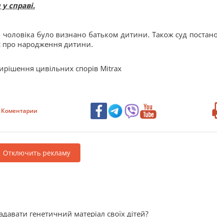
у справі.
о чоловіка було визнано батьком дитини. Також суд постан
ис про народження дитини.
вирішення цивільних спорів Mitrax
Коментарии
Отключить рекламу
адавати генетичний матеріал своїх дітей?