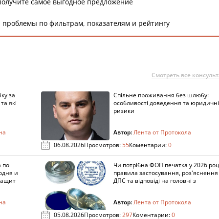
получите самое выгодное предложение
 проблемы по фильтрам, показателям и рейтингу
Смотреть все консуль
ку за
Спільне проживання без шлюбу:
та які
особливості доведення та юридичні
ризики
на
Автор:
Лента от Протокола
06.08.2026
Просмотров:
55
Коментарии:
0
 по
Чи потрібна ФОП печатка у 2026 роц
одня и
правила застосування, роз'яснення
защит
ДПС та відповіді на головні з
на
Автор:
Лента от Протокола
05.08.2026
Просмотров:
297
Коментарии:
0