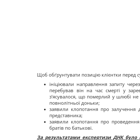
Щоб обґрунтувати позицію клієнтки перед су
ініціювали направлення запиту чере
перебував він на час смерті у зар
з’ясувалося, що померлий у шлюбі не 
повнолітньої доньки;
заявили клопотання про залучення д
представника;
заявили клопотання про проведення 
братів по батькові.
За результатами експертизи ДНК було в