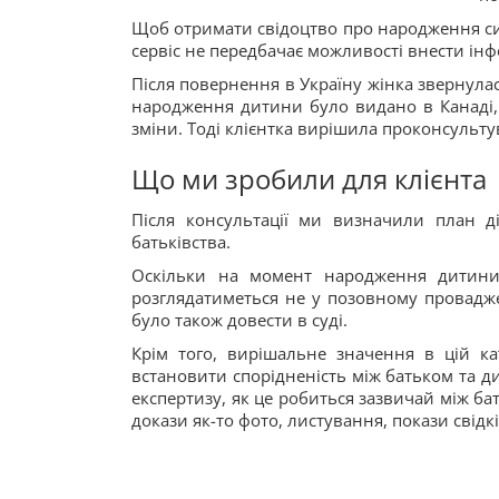
Щоб отримати свідоцтво про народження син
сервіс не передбачає можливості внести інфо
Після повернення в Україну жінка звернулас
народження дитини було видано в Канаді, 
зміни. Тоді клієнтка вирішила проконсульту
Що ми зробили для клієнта
Після консультації ми визначили план д
батьківства.
Оскільки на момент народження дитини 
розглядатиметься не у позовному провадже
було також довести в суді.
Крім того, вирішальне значення в цій ка
встановити спорідненість між батьком та д
експертизу, як це робиться зазвичай між ба
докази як-то фото, листування, покази свідк