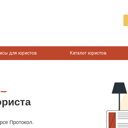
исы для юристов
Каталог юристов
 –
юриста
рсе Протокол.