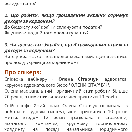
резидентство?
2. Що робити, якщо громадянин України отримує
доходи за кордоном?
До бюджету якої країни сплачувати податки?
Як уникаи подвійного оподаткування?
3. Чи дізнається Україна, що її громадянин отримав
доходи за кордоном?
Чи є у країнської податкової механізми, щоб дізнатись
про дохід українця за кордноном?
Про спікера:
Спікерка вебінару -
Олена Сітарчук
, адвокатка,
керуюча адвокатського бюро "ОЛЕНИ СІТАРЧУК".
Олена має загальний юридичний стаж роботи більше
20 років, з них стаж адвокатської практики 13 років.
Свій професійний шлях Олена Сітарчук починала із
роботи в судовій системі, якій присвятила 10 років
життя. Згодом 12 років працювала в страховій,
лізинговій компаніях, крупному торгівельному
холдингу на посаді начальника юридичного