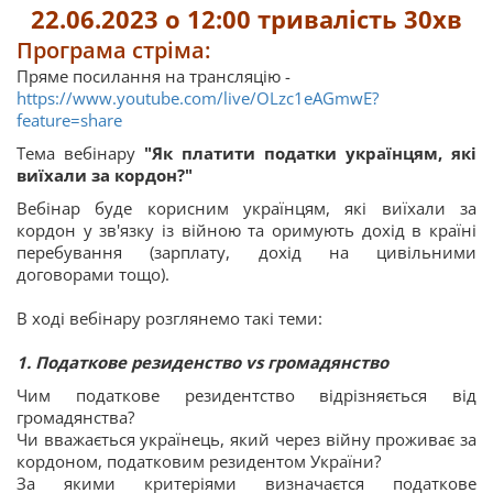
22.06.2023 о 12:00 тривалість 30хв
Програма стріма:
Пряме посилання на трансляцію -
https://www.youtube.com/live/OLzc1eAGmwE?
feature=share
Тема вебінару
"Як платити податки українцям, які
виїхали за кордон?"
Вебінар буде корисним українцям, які виїхали за
кордон у зв'язку із війною та оримують дохід в країні
перебування (зарплату, дохід на цивільними
договорами тощо).
В ході вебінару розглянемо такі теми:
1. Податкове резиденство vs громадянство
Чим податкове резидентство відрізняється від
громадянства?
Чи вважається українець, який через війну проживає за
кордоном, податковим резидентом України?
За якими критеріями визначаєтся податкове