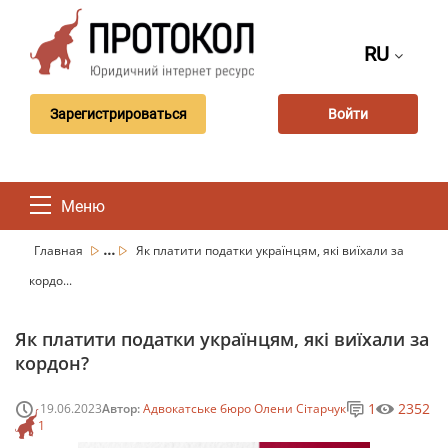
RU
Зарегистрироваться
Войти
Меню
...
Главная
Як платити податки українцям, які виїхали за
кордо...
Як платити податки українцям, які виїхали за
кордон?
1
2352
19.06.2023
Автор:
Адвокатське бюро Олени Сітарчук
1