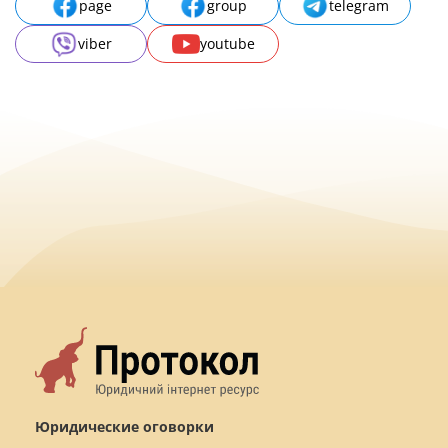
page
group
telegram
viber
youtube
Юридические оговорки