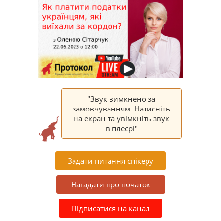
"Звук вимкнено за
замовчуванням. Натисніть
на екран та увімкніть звук
в плеєрі"
Задати питання спікеру
Нагадати про початок
Підписатися на канал