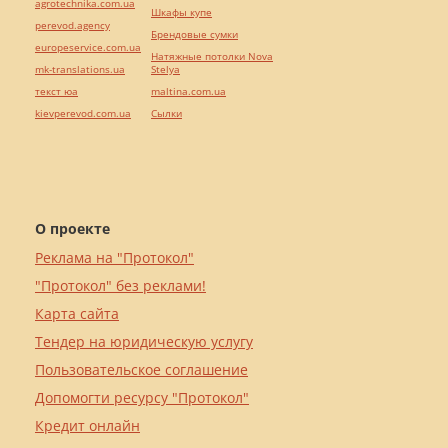
agrotechnika.com.ua
Шкафы купе
perevod.agency
Брендовые сумки
europeservice.com.ua
Натяжные потолки Nova
mk-translations.ua
Stelya
текст юа
maltina.com.ua
kievperevod.com.ua
Cылки
О проекте
Реклама на "Протокол"
"Протокол" без реклами!
Карта сайта
Тендер на юридическую услугу
Пользовательское соглашение
Допомогти ресурсу "Протокол"
Кредит онлайн