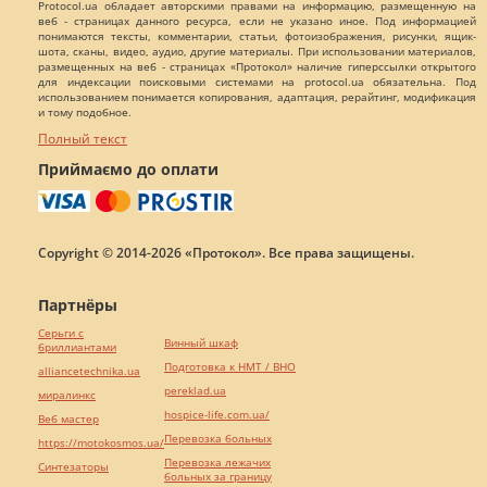
Protocol.ua обладает авторскими правами на информацию, размещенную на
веб - страницах данного ресурса, если не указано иное. Под информацией
понимаются тексты, комментарии, статьи, фотоизображения, рисунки, ящик-
шота, сканы, видео, аудио, другие материалы. При использовании материалов,
размещенных на веб - страницах «Протокол» наличие гиперссылки открытого
для индексации поисковыми системами на protocol.ua обязательна. Под
использованием понимается копирования, адаптация, рерайтинг, модификация
и тому подобное.
Полный текст
Приймаємо до оплати
Copyright © 2014-2026 «Протокол». Все права защищены.
Партнёры
Серьги с
Винный шкаф
бриллиантами
Подготовка к НМТ / ВНО
alliancetechnika.ua
pereklad.ua
миралинкс
hospice-life.com.ua/
Веб мастер
Перевозка больных
https://motokosmos.ua/
Перевозка лежачих
Синтезаторы
больных за границу