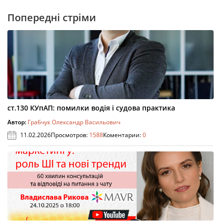
Попередні стріми
ст.130 КУпАП: помилки водія і судова практика
Автор:
Грабчук Олександр Васильович
11.02.2026
Просмотров:
1588
Коментарии:
0