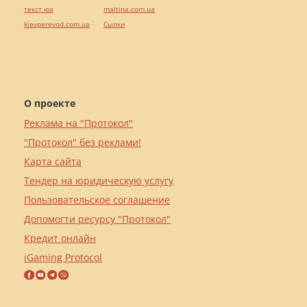
текст юа
maltina.com.ua
kievperevod.com.ua
Cылки
О проекте
Реклама на "Протокол"
"Протокол" без реклами!
Карта сайта
Тендер на юридическую услугу
Пользовательское соглашение
Допомогти ресурсу "Протокол"
Кредит онлайн
iGaming Protocol