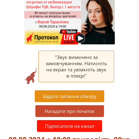
"Звук вимкнено за
замовчуванням. Натисніть
на екран та увімкніть звук
в плеєрі"
Задати питання спікеру
Нагадати про початок
Підписатися на канал