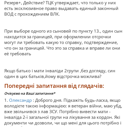
Резерв+, Действие? ТЦК утверждает, что только у них
есть эксклюзивное право выдавать единый законный
ВОД с прохождением ВЛК.
При выборе одного из сыновей по пункту 13., один сын
находится за границей, при оформлении отсрочки
могут ли требовать какую то справку, подтверждение,
что он за границей. Что это за справка и вправе ли они
её требовать
Якщо батько і мати інваліди 2групи ,без догляду, син
один в цих батьків,йому відстрочка можлива?
Попередні запитання від глядачів:
Очікуємо на Ваші запитання*
1.
Олександр
: Доброго дня. Підкажіть будь-ласка, якщо
володієте такою інформацією: я ветеран війни, маю убд,
вже звільнився з лав ЗСУ. Потрібно вивести мати -
інваліда 2-ї загальної групи на лікування за кордон. Які
документи чи дозволи, чи що мені для цього потрібно і