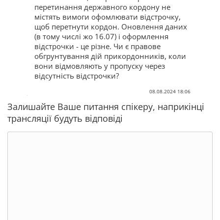
перетинання державного кордону не
містять вимоги офомлювати відстрочку,
щоб перетнути кордон. Оновлення даних
(в тому числі жо 16.07) і оформлення
відстрочки - це різне. Чи є правове
обгрунтування дій прикордонників, коли
вони відмовляють у пропуску через
відсутність відстрочки?
08.08.2024 18:06
Залишайте Ваше питання спікеру, наприкінці
трансляції будуть відповіді