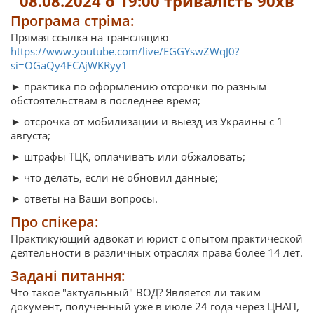
08.08.2024 о 19:00 тривалість 90хв
Програма стріма:
Прямая ссылка на трансляцию
https://www.youtube.com/live/EGGYswZWqJ0?
si=OGaQy4FCAjWKRyy1
► практика по оформлению отсрочки по разным
обстоятельствам в последнее время;
► отсрочка от мобилизации и выезд из Украины с 1
августа;
► штрафы ТЦК, оплачивать или обжаловать;
► что делать, если не обновил данные;
► ответы на Ваши вопросы.
Про спікера:
Практикующий адвокат и юрист с опытом практической
деятельности в различных отраслях права более 14 лет.
Задані питання:
Что такое "актуальный" ВОД? Является ли таким
документ, полученный уже в июле 24 года через ЦНАП,