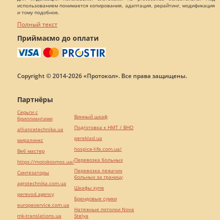
использованием понимается копирования, адаптация, рерайтинг, модификация
и тому подобное.
Полный текст
Приймаємо до оплати
Copyright © 2014-2026 «Протокол». Все права защищены.
Партнёры
Серьги с
Винный шкаф
бриллиантами
Подготовка к НМТ / ВНО
alliancetechnika.ua
pereklad.ua
миралинкс
hospice-life.com.ua/
Веб мастер
Перевозка больных
https://motokosmos.ua/
Перевозка лежачих
Синтезаторы
больных за границу
agrotechnika.com.ua
Шкафы купе
perevod.agency
Брендовые сумки
europeservice.com.ua
Натяжные потолки Nova
mk-translations.ua
Stelya