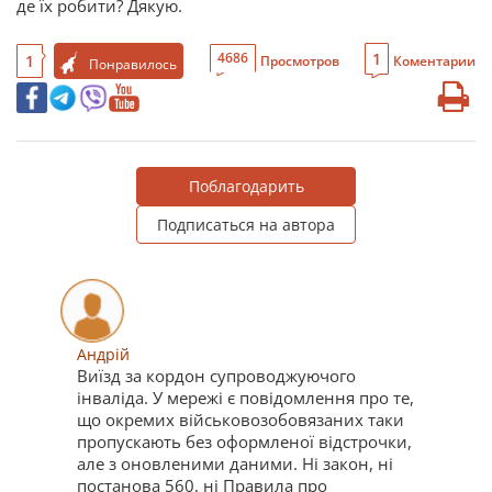
де їх робити? Дякую.
1
4686
1
Просмотров
Коментарии
Понравилось
Поблагодарить
Подписаться на автора
Андрій
Виїзд за кордон супроводжуючого
інваліда. У мережі є повідомлення про те,
що окремих військовозобовязаних таки
пропускають без оформленої відстрочки,
але з оновленими даними. Ні закон, ні
постанова 560, ні Правила про