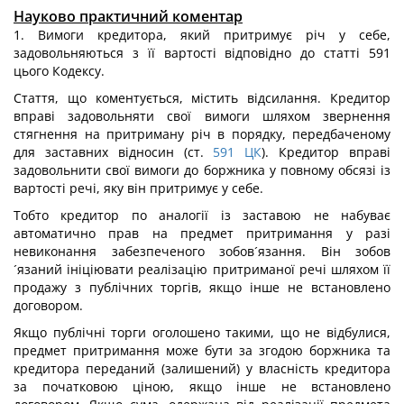
Науково практичний коментар
1. Вимоги кредитора, який притримує річ у себе,
задовольняються з її вартості відповідно до статті 591
цього Кодексу.
Стаття, що коментується, містить відсилання. Кредитор
вправі задовольняти свої вимоги шляхом звернення
стягнення на притриману річ в порядку, передбаченому
для заставних відносин (ст.
591
ЦК
). Кредитор вправі
задовольнити свої вимоги до боржника у повному обсязі із
вартості речі, яку він притримує у себе.
Тобто кредитор по аналогії із заставою не набуває
автоматично прав на предмет притримання у разі
невиконання забезпеченого зобов´язання. Він зобов
´язаний ініціювати реалізацію притриманої речі шляхом її
продажу з публічних торгів, якщо інше не встановлено
договором.
Якщо публічні торги оголошено такими, що не відбулися,
предмет притримання може бути за згодою боржника та
кредитора переданий (залишений) у власність кредитора
за початковою ціною, якщо інше не встановлено