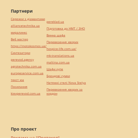
Партнери
Сережки з діамантами
pereklad.ua
alliancetechnika.ua
Підготовка до НМТ / ЗНО
миралинкс
Винна шафа
Веб мастер
Перевезення хворих
https://motokosmos.ua/
hospice-life.com.ua/
Синтезатори
mk-translations.ua
perevod.agency
maltina.com.ua
agrotechnika.com.ua
Шафи купе
europeservice.com.ua
Брендові сумки
текст юа
Натяжні стелі Nova Stelya
Посилання
Перевезення хворих за
kievperevod.com.ua
кордон
Про проект
Реклама на "Протокол"