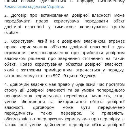
іншим особам здійснюється в порядку, визначеному
Земельним кодексом України
.
2. Договір про встановлення довірчої власності може
передбачати право користувача передавати об’єкт
довірчої власності у тимчасове користування третім
особам.
3. Користувач, який не є довірчим власником, втрачає
право користування об’єктом довірчої власності з дня
отримання ним повідомлення про прийняття довірчим
власником рішення про звернення стягнення на такий
об’єкт. Право користування об’єктом довірчої власності,
який є житловим приміщенням, втрачається у порядку,
встановленому статтею 597 - 9 цього Кодексу.
4. Довірчий власник має право у будь-який час протягом
строку дії довірчої власності та за умови попереднього
повідомлення користувача перевіряти наявність, стан,
умови збереження та використання об’єкта довірчої
власності. Договором може бути передбачено
періодичність таких перевірок, їх тривалість,
обов’язковість попередження користувача про перевірку, а
також інші умови здійснення перевірки об’єкта довірчої