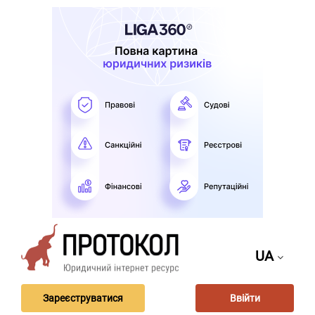
UA
Зареєструватися
Ввійти