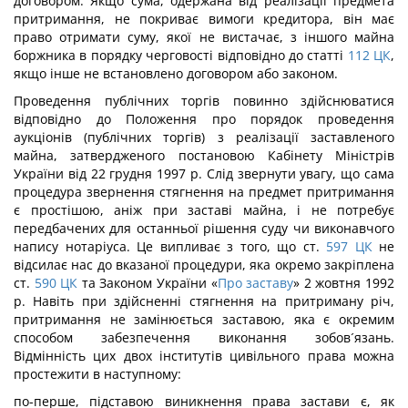
договором. Якщо сума, одержана від реалізації предмета
притримання, не покриває вимоги кредитора, він має
право отримати суму, якої не вистачає, з іншого майна
боржника в порядку черговості відповідно до статті
112
ЦК
,
якщо інше не встановлено договором або законом.
Проведення публічних торгів повинно здійснюватися
відповідно до Положення про порядок проведення
аукціонів (публічних торгів) з реалізації заставленого
майна, затвердженого постановою Кабінету Міністрів
України від 22 грудня 1997 р. Слід звернути увагу, що сама
процедура звернення стягнення на предмет притримання
є простішою, аніж при заставі майна, і не потребує
передбачених для останньої рішення суду чи виконавчого
напису нотаріуса. Це випливає з того, що ст.
597
ЦК
не
відсилає нас до вказаної процедури, яка окремо закріплена
ст.
590
ЦК
та Законом України «
Про заставу
» 2 жовтня 1992
р. Навіть при здійсненні стягнення на притриману річ,
притримання не замінюється заставою, яка є окремим
способом забезпечення виконання зобов´язань.
Відмінність цих двох інститутів цивільного права можна
простежити в наступному:
по-перше, підставою виникнення права застави є, як