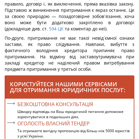
правило, договір і, як виключення, пряма вказівка закону.
Підставою ж виникнення притримання є якраз останнє. Це
за своєю природою — позадоговірне зобов´язання, хоча
воно може бути додатково закріплено в договорі
(докладніше див. ст.
594
ЦК
та коментар до неї).
По-друге, притримання не має такої невід´ємної ознаки
застави, як право слідування. Навпаки, вибуття з
фактичного володіння кредитора припиняє право
притримання. На відміну від заставоутримувача при
закладі кредитор не наділений правом витребування
предмета притримання у третьої особи.
КОРИСТУЙТЕСЯ НАШИМИ СЕРВІСАМИ
ДЛЯ ОТРИМАННЯ ЮРИДИЧНИХ ПОСЛУГ:
БЕЗКОШТОВНА КОНСУЛЬТАЦІЯ
Швидку відповідь на Ваш юридичний питання допоможе
зорієнтуватися в подальших діях.
ОГОЛОСІТЬ ВЛАСНИЙ ТЕНДЕР
Та отримаєте вигідну пропозицію від більш ніж 5000 юристів
з усієї України.