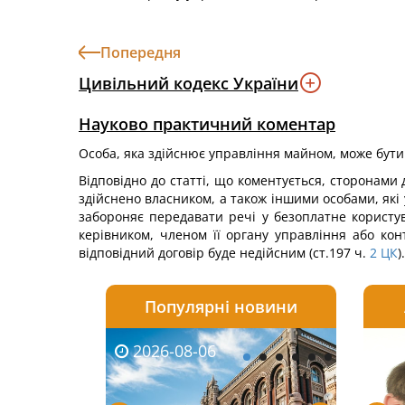
Попередня
Цивільний кодекс України
Науково практичний коментар
Особа, яка здійснює управління майном, може бути
Відповідно до статті, що коментується, сторонами
здійснено власником, а також іншими особами, які 
забороняє передавати речі у безоплатне користу
керівником, членом її органу управління або ко
відповідний договір буде недійсним (ст.197 ч.
2
ЦК
).
Популярні новини
2026-08-06
2026-08-03
2026-
20