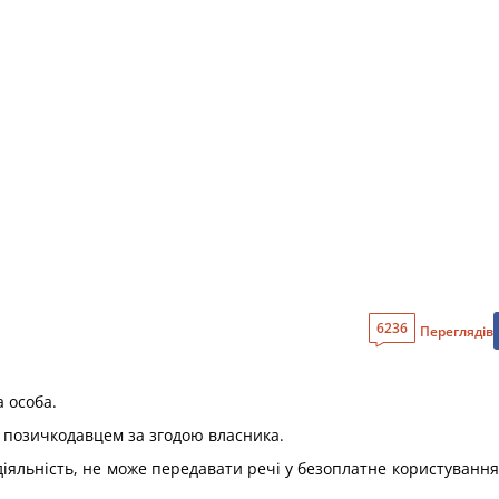
6236
Переглядів
 особа.
 позичкодавцем за згодою власника.
яльність, не може передавати речі у безоплатне користування о