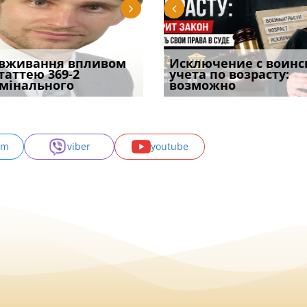
уд встановив для
вживання впливом
Особливості захисту у
Документи, на яких не
Переоформлення
Исключение с воинс
Восьмий ААС фак
одування шкоди
статтею 369-2
кримінальному
проставляється
відстрочки за іншою
учета по возрасту:
підтвердив, що 
с
мінального
провадженні: я
апостиль: пер
підставою: нов
возможно
може скас
am
viber
youtube