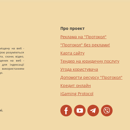
Про проект
Реклама на "Протокол"
"Протокол" без реклами!
міщену на веб -
цією розуміються
Карта сайту
а, скани, відео,
іщених на веб -
Тендер на юридичну послугу
 для індексації
 використанням
Угода користувача
що.
Допомогти ресурсу "Протокол"
Кредит онлайн
iGaming Protocol
і.