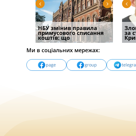
і
НБУ змінив правила
Водії можуть отримати
Якщо с
Зло
способом
примусового списання
компенсацію за
відшк
за 
вих
коштів: що
незаконні дії
наявні
Кри
Ми в соціальних мережах:
page
group
telegr