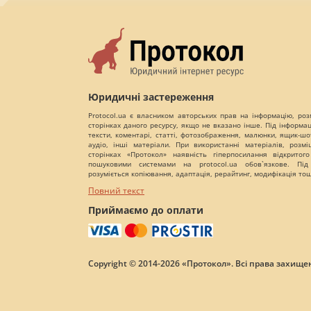
Юридичні застереження
Protocol.ua є власником авторських прав на інформацію, роз
сторінках даного ресурсу, якщо не вказано інше. Під інформа
тексти, коментарі, статті, фотозображення, малюнки, ящик-шот
аудіо, інші матеріали. При використанні матеріалів, розм
сторінках «Протокол» наявність гіперпосилання відкритого
пошуковими системами на protocol.ua обов`язкове. Під
розуміється копіювання, адаптація, рерайтинг, модифікація то
Повний текст
Приймаємо до оплати
Copyright © 2014-2026 «Протокол». Всі права захищен