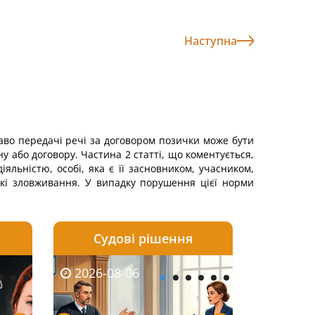
Наступна
раво передачі речі за договором позички може бути
у або договору. Частина 2 статті, що коментується,
ьністю, особі, яка є її засновником, учасником,
які зловживання. У випадку порушення цієї норми
Судові рішення
2026-08-05
2026-08-03
2026-08-06
2026-08-06
2026-08-05
2026-08-03
2026-08-06
2026-08-0