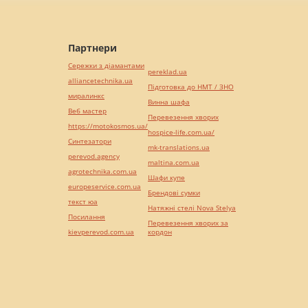
Партнери
Сережки з діамантами
pereklad.ua
alliancetechnika.ua
Підготовка до НМТ / ЗНО
миралинкс
Винна шафа
Веб мастер
Перевезення хворих
https://motokosmos.ua/
hospice-life.com.ua/
Синтезатори
mk-translations.ua
perevod.agency
maltina.com.ua
agrotechnika.com.ua
Шафи купе
europeservice.com.ua
Брендові сумки
текст юа
Натяжні стелі Nova Stelya
Посилання
Перевезення хворих за
kievperevod.com.ua
кордон