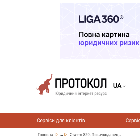
UA
Сервіси для клієнтів
Серві
...
Головна
Стаття 829. Позичкодавець