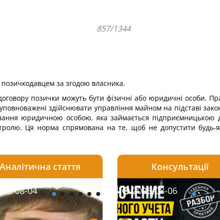
857/1344
 позичкодавцем за згодою власника.
 договору позички можуть бути фізичні або юридичні особи. П
уповноважені здійснювати управління майном на підставі закон
вання юридичною особою, яка займається підприємницькою діял
нтролю. Ця норма спрямована на те, щоб не допустити будь-
Аналітична стаття
Консультації
08-06
26-08-04
2026-08-05
2026-08-06
2026-08-04
2026-08-06
2026-07-30