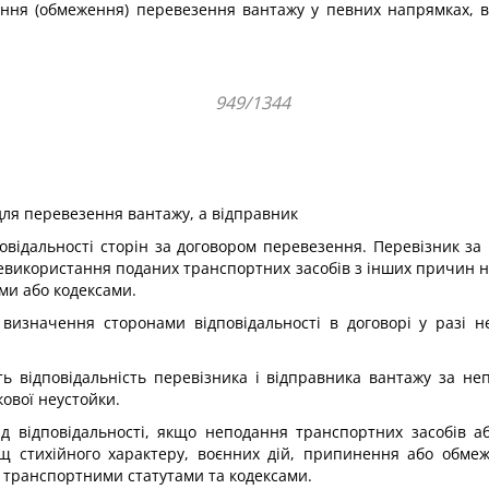
нення (обмеження) перевезення вантажу у певних напрямках, в
949/1344
для перевезення вантажу, а відправник
овідальності сторін за договором перевезення. Перевізник за
евикористання поданих транспортних засобів з інших причин не
ми або кодексами.
визначення сторонами відповідальності в договорі у разі н
ть відповідальність перевізника і відправника вантажу за не
ової неустойки.
ід відповідальності, якщо неподання транспортних засобів 
ищ стихійного характеру, воєнних дій, припинення або обме
і транспортними статутами та кодексами.