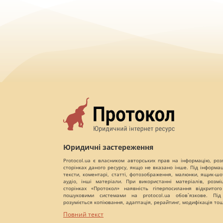
Юридичні застереження
Protocol.ua є власником авторських прав на інформацію, роз
сторінках даного ресурсу, якщо не вказано інше. Під інформа
тексти, коментарі, статті, фотозображення, малюнки, ящик-шот
аудіо, інші матеріали. При використанні матеріалів, розм
сторінках «Протокол» наявність гіперпосилання відкритого
пошуковими системами на protocol.ua обов`язкове. Під
розуміється копіювання, адаптація, рерайтинг, модифікація то
Повний текст