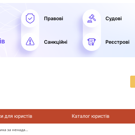
си для юристів
Каталог юристів
ика за ненада...