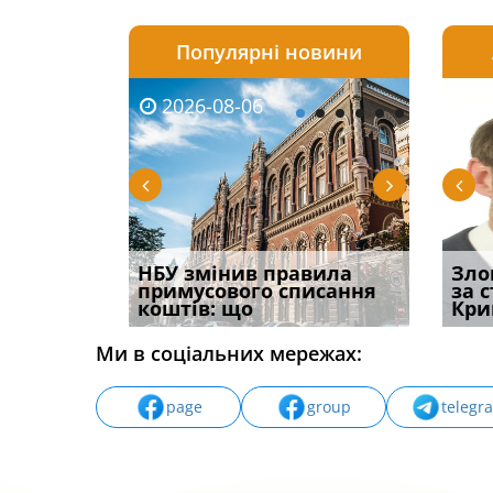
Популярні новини
2026-08-06
2026-08-03
2026-
20
і
НБУ змінив правила
Водії можуть отримати
Якщо с
Зло
способом
примусового списання
компенсацію за
відшк
за 
вих
коштів: що
незаконні дії
наявні
Кри
Ми в соціальних мережах:
page
group
telegr