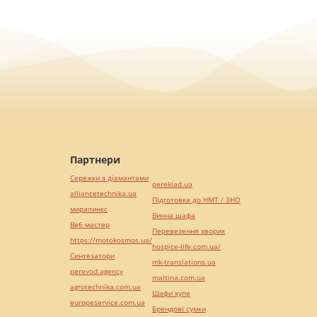
Партнери
Сережки з діамантами
pereklad.ua
alliancetechnika.ua
Підготовка до НМТ / ЗНО
миралинкс
Винна шафа
Веб мастер
Перевезення хворих
https://motokosmos.ua/
hospice-life.com.ua/
Синтезатори
mk-translations.ua
perevod.agency
maltina.com.ua
agrotechnika.com.ua
Шафи купе
europeservice.com.ua
Брендові сумки