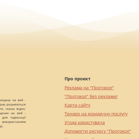
Про проект
Реклама на "Протокол"
"Протокол" без реклами!
міщену на веб -
цією розуміються
Карта сайту
а, скани, відео,
іщених на веб -
Тендер на юридичну послугу
 для індексації
 використанням
Угода користувача
що.
Допомогти ресурсу "Протокол"