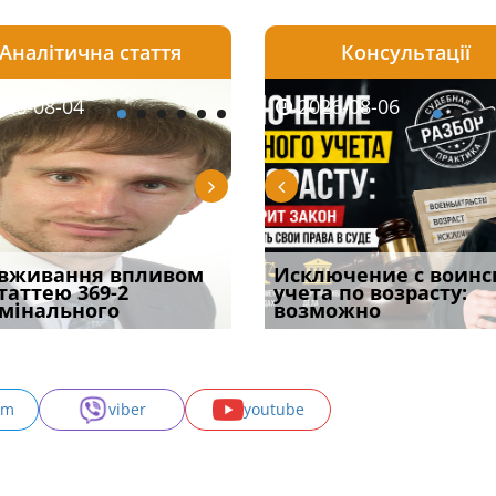
Аналітична стаття
Консультації
08-06
26-08-04
2026-08-05
2026-08-06
2026-08-04
2026-08-06
2026-07-30
уд встановив для
вживання впливом
Особливості захисту у
Документи, на яких не
Переоформлення
Исключение с воинс
Восьмий ААС фак
одування шкоди
статтею 369-2
кримінальному
проставляється
відстрочки за іншою
учета по возрасту:
підтвердив, що 
с
мінального
провадженні: я
апостиль: пер
підставою: нов
возможно
може скас
am
viber
youtube