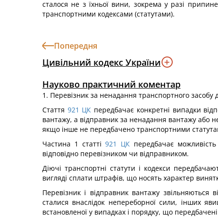
сталося не з їхньої вини, зокрема у разі припи
транспортними кодексами (статутами).
Попередня
Цивільний кодекс України
Науково практичний коментар
1. Перевізник за ненадання транспортного засобу 
Стаття
921
ЦК
передбачає конкретні випадки відп
вантажу, а відправник за ненадання вантажу або н
якщо інше не передбачено транспортними статута
Частина 1 статті
921
ЦК
передбачає можливість 
відповідно перевізником чи відправником.
Діючі транспортні статути і кодекси передбачаю
вигляді сплати штрафів, що носять характер винятк
Перевізник і відправник вантажу звільняються в
сталися внаслідок непереборної сили, інших яв
встановленої у випадках і порядку, що передбачен