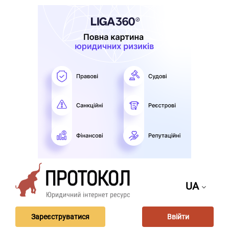
UA
Зареєструватися
Ввійти