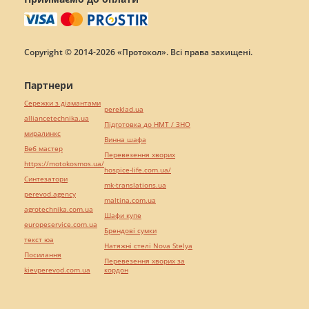
Copyright © 2014-2026 «Протокол». Всі права захищені.
Партнери
Сережки з діамантами
pereklad.ua
alliancetechnika.ua
Підготовка до НМТ / ЗНО
миралинкс
Винна шафа
Веб мастер
Перевезення хворих
https://motokosmos.ua/
hospice-life.com.ua/
Синтезатори
mk-translations.ua
perevod.agency
maltina.com.ua
agrotechnika.com.ua
Шафи купе
europeservice.com.ua
Брендові сумки
текст юа
Натяжні стелі Nova Stelya
Посилання
Перевезення хворих за
kievperevod.com.ua
кордон