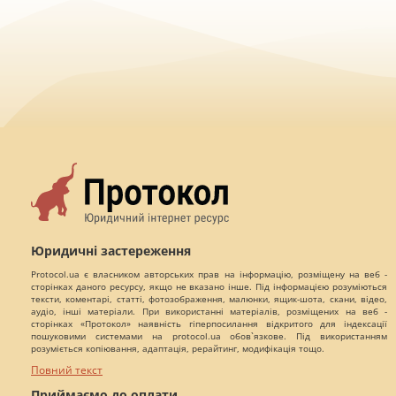
Юридичні застереження
Protocol.ua є власником авторських прав на інформацію, розміщену на веб -
сторінках даного ресурсу, якщо не вказано інше. Під інформацією розуміються
тексти, коментарі, статті, фотозображення, малюнки, ящик-шота, скани, відео,
аудіо, інші матеріали. При використанні матеріалів, розміщених на веб -
сторінках «Протокол» наявність гіперпосилання відкритого для індексації
пошуковими системами на protocol.ua обов`язкове. Під використанням
розуміється копіювання, адаптація, рерайтинг, модифікація тощо.
Повний текст
Приймаємо до оплати