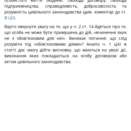
особистого життя людини, свобода договору, свобода
підприємництва, справедливість, добросовісність та
розумність цивільного законодавства (див. коментар до ст.
З
ЦК
).
Варто звернути увагу на те, що у ч. 2 ст. 14 йдеться про те,
що особа не може бути примушена до дій, «вчинення яких
не є обов´язковим для неї». Виникає питання: що слід
розуміти під «обов´язковими діями»? Аналіз ч. 1 цієї ж
статті дає змогу дійти висновку, що маються на увазі дії,
виконання яких покладається на особу договором або
актом цивільного законодавства.