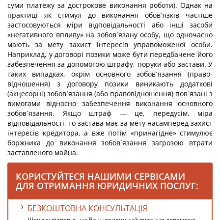
суми платежу за дострокове виконання роботи). Однак на
практиці як стимул до виконання обов´язків частіше
застосовуються міри відповідальності або інші засоби
«негативного впливу» на зобов´язану особу, що одночасно
мають за мету захист інтересів управоможеної особи.
Наприклад, у договорі позики може бути передбачене його
забезпечення за допомогою штрафу, поруки або застави. У
таких випадках, окрім основного зобов´язання (право-
відношення) з договору позики виникають додаткові
(акцесорні) зобов´язання (або правовідношення) пов´язані з
вимогами відносно забезпечення виконання основного
зобов´язання. Якщо штраф — це, передусім, міра
відповідальності, то застава має за мету насамперед захист
інтересів кредитора, а вже потім «принагідне» стимулює
боржника до виконання зобов´язання загрозою втрати
заставленого майна.
КОРИСТУЙТЕСЯ НАШИМИ СЕРВІСАМИ
ДЛЯ ОТРИМАННЯ ЮРИДИЧНИХ ПОСЛУГ:
БЕЗКОШТОВНА КОНСУЛЬТАЦІЯ
Швидку відповідь на Ваш юридичний питання допоможе