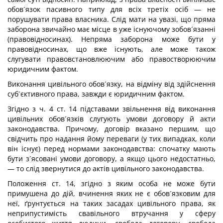
обов´язок пасивного типу для всіх третіх осіб — не
порушувати права власника. Слід мати на увазі, що пряма
заборона звичайно має місце в уже існуючому зобов´язанні
(правовідносинах). Непряма заборона може бути у
правовідносинах, що вже існують, але може також
слугувати правовстановлюючим або правостворюючим
юридичним фактом.
Виконання цивільного обов´язку, на відміну від здійснення
суб´єктивного права, завжди є юридичним фактом.
Згідно з ч. 4 ст. 14 підставами звільнення від виконання
цивільних обов´язків слугують умови договору й акти
законодавства. Причому, договір вказано першим, що
свідчить про надання йому переваги (у тих випадках, коли
він існує) перед нормами законодавства: спочатку мають
бути з´ясовані умови договору, а якщо цього недостатньо,
— то слід звернутися до актів цивільного законодавства.
Положення ст. 14, згідно з яким особа не може бути
примушена до дій, вчинення яких не є обов´язковим для
неї, ґрунтується на таких засадах цивільного права, як
неприпустимість свавільного втручання у сферу