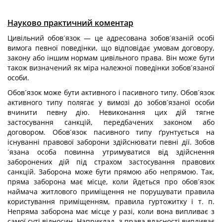
Науково практичний коментар
Цивільний обов´язок — це адресована зобов´язаній особі
вимога певної поведінки, що відповідає умовам договору,
закону або іншим нормам цивільного права. Він може бути
також визначений як міра належної поведінки зобов´язаної
особи.
Обов´язок може бути активного і пасивного типу. Обов´язок
активного типу полягає у вимозі до зобов´язаної особи
вчинити певну дію. Невиконання цих дій тягне
застосування санкцій, передбачених законом або
договором. Обов´язок пасивного типу ґрунтується на
існуванні правової заборони здійснювати певні дії. Зобов
´язана особа повинна утримуватися від здійснення
заборонених дій під страхом застосування правових
санкцій. Заборона може бути прямою або непрямою. Так,
пряма заборона має місце, коли йдеться про обов´язок
наймача житлового приміщення не порушувати правила
користування приміщенням, правила гуртожитку і т. п.
Непряма заборона має місце у разі, коли вона випливає з
самої суті відносин. Наприклад, з права власності випливає