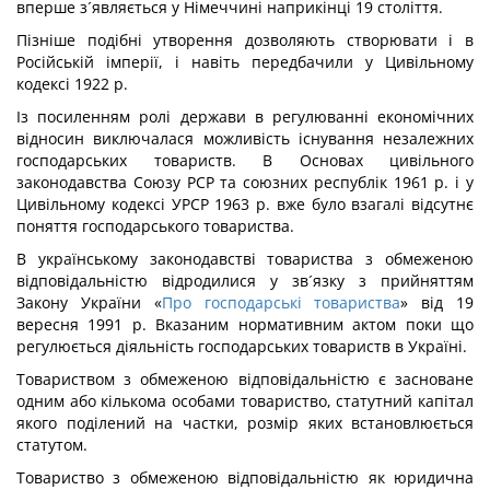
вперше з´являється у Німеччині наприкінці 19 століття.
Пізніше подібні утворення дозволяють створювати і в
Російській імперії, і навіть передбачили у Цивільному
кодексі 1922 р.
Із посиленням ролі держави в регулюванні економічних
відносин виключалася можливість існування незалежних
господарських товариств. В Основах цивільного
законодавства Союзу РСР та союзних республік 1961 р. і у
Цивільному кодексі УРСР 1963 р. вже було взагалі відсутнє
поняття господарського товариства.
В українському законодавстві товариства з обмеженою
відповідальністю відродилися у зв´язку з прийняттям
Закону України «
Про господарські товариства
» від 19
вересня 1991 р. Вказаним нормативним актом поки що
регулюється діяльність господарських товариств в Україні.
Товариством з обмеженою відповідальністю є засноване
одним або кількома особами товариство, статутний капітал
якого поділений на частки, розмір яких встановлюється
статутом.
Товариство з обмеженою відповідальністю як юридична