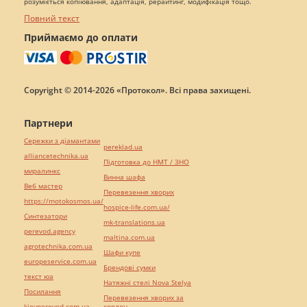
розуміється копіювання, адаптація, рерайтинг, модифікація тощо.
Повний текст
Приймаємо до оплати
Copyright © 2014-2026 «Протокол». Всі права захищені.
Партнери
Сережки з діамантами
pereklad.ua
alliancetechnika.ua
Підготовка до НМТ / ЗНО
миралинкс
Винна шафа
Веб мастер
Перевезення хворих
https://motokosmos.ua/
hospice-life.com.ua/
Синтезатори
mk-translations.ua
perevod.agency
maltina.com.ua
agrotechnika.com.ua
Шафи купе
europeservice.com.ua
Брендові сумки
текст юа
Натяжні стелі Nova Stelya
Посилання
Перевезення хворих за
kievperevod.com.ua
кордон