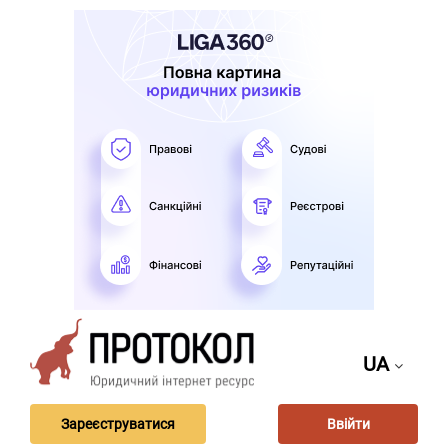
UA
Зареєструватися
Ввійти