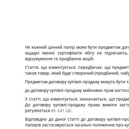
Не кожний цінний папір може бути предметом догово
ощадні іменні сертифікати обігу не підлягають
відчужування та придбання акцій.
Стаття, що коментується, передбачає, що предмет
також товар, який буде створений (придбаний, наб
Предметом договору купівлі-продажу можуть бути т
до договору купівлі-продажу майнових прав застос
У статті, що коментується, зазначається, що пред
До договору купівлі-продажу права вимоги зас
регулюється ст.
641
ЦК
.
Відповідно до даної статті до договору купівлі-пр
паперів застосовуються загальні положення про куп