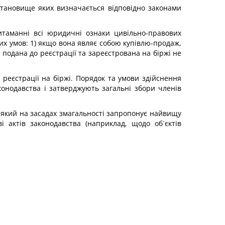
 становище яких визначається відповідно законами
ритаманні всі юридичні ознаки цивільно-правових
ких умов: 1) якщо вона являє собою купівлю-продаж,
а подана до реєстрації та зареєстрована на біржі не
 реєстрації на біржі. Порядок та умови здійснення
конодавства і затверджують загальні збори членів
, який на засадах змагальності запропонує найвищу
 актів законодавства (наприклад, щодо об´єктів