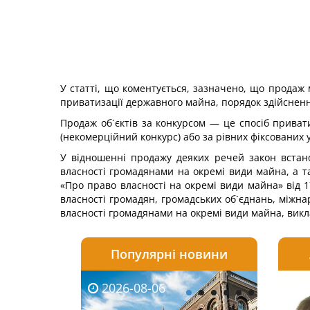
У статті, що коментується, зазначено, що продаж
приватизації державного майна, порядок здійснен
Продаж об´єктів за конкурсом — це спосіб приват
(некомерційний конкурс) або за рівних фіксованих
У відношенні продажу деяких речей закон встан
власності громадянами на окремі види майна, а т
«Про право власності на окремі види майна» від 
власності громадян, громадських об´єднань, міжн
власності громадянами на окремі види майна, викла
Популярні новини
2026-08-06
2026-08-03
2026-
20