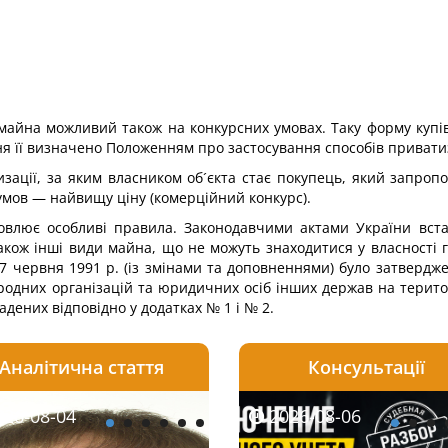
 майна можливий також на конкурсних умовах. Таку форму купі
ня її визначено Положенням про застосування способів привати
изації, за яким власником об´єкта стає покупець, який запроп
 умов — найвищу ціну (комерційний конкурс).
овлює особливі правила. Законодавчими актами України вс
акож інші види майна, що не можуть знаходитися у власності 
17 червня 1991 р. (із змінами та доповненнями) було затвердж
ародних організацій та юридичних осіб інших держав на терито
дених відповідно у додатках № 1 і № 2.
Аналітична стаття
Консультації
08-06
26-08-04
2026-08-05
2026-08-06
2026-08-04
2026-08-06
2026-07-30