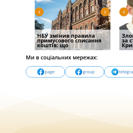
і
НБУ змінив правила
Водії можуть отримати
Якщо с
Зло
способом
примусового списання
компенсацію за
відшк
за 
вих
коштів: що
незаконні дії
наявні
Кри
Ми в соціальних мережах:
page
group
telegr