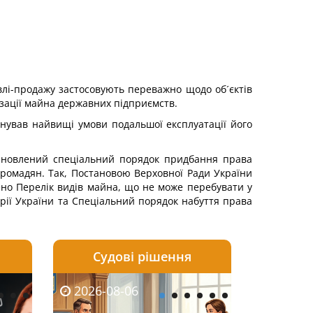
влі-продажу застосовують переважно щодо об´єктів
зації майна державних підприємств.
онував найвищі умови подальшої експлуатації його
тановлений спеціальний порядок придбання права
громадян. Так, Постановою Верховної Ради України
ено Перелік видів майна, що не може перебувати у
рії України та Спеціальний порядок набуття права
Судові рішення
2026-08-05
2026-08-03
2026-08-06
2026-08-06
2026-08-05
2026-08-03
2026-08-06
2026-08-0