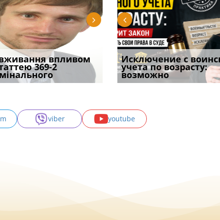
уд встановив для
вживання впливом
Особливості захисту у
Документи, на яких не
Переоформлення
Исключение с воинс
Восьмий ААС фак
одування шкоди
статтею 369-2
кримінальному
проставляється
відстрочки за іншою
учета по возрасту:
підтвердив, що 
с
мінального
провадженні: я
апостиль: пер
підставою: нов
возможно
може скас
am
viber
youtube