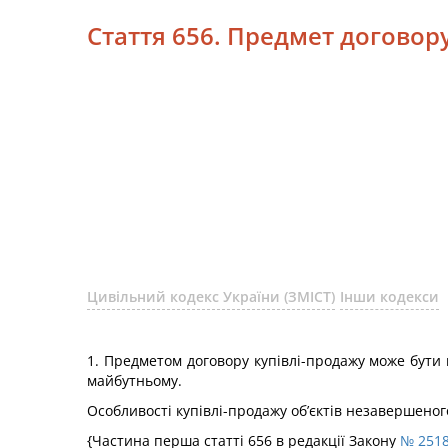
Стаття 656. Предмет договор
Цивільний кодекс України (ЗМІСТ)
Інши кодекси
1. Предметом договору купівлі-продажу може бути 
майбутньому.
Особливості купівлі-продажу об’єктів незавершеног
{Частина перша статті 656 в редакції Закону
№ 2518