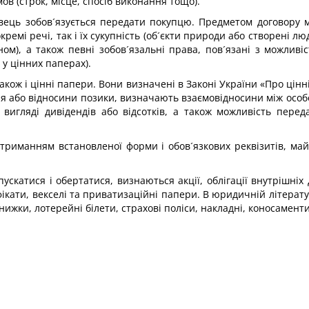
в (строк, місце, спосіб виконання тощо).
ець зобов´язується передати покупцю. Предметом договору мо
емі речі, так і їх сукупність (об´єкти природи або створені лю
ом), а також певні зобов´язальні права, пов´язані з можливі
у цінних паперах).
кож і цінні папери. Вони визначені в Законі України «Про цінні
ня або відносини позики, визначають взаємовідносини між особо
 вигляді дивідендів або відсотків, а також можливість пере
отриманням встановленої форми і обов´язкових реквізитів, май
катися і обертатися, визнаються акції, облігації внутрішніх 
ікати, векселі та приватизаційні папери. В юридичній літерату
нижки, лотерейні білети, страхові поліси, накладні, коносаменти