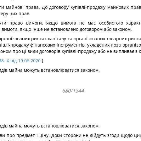
ти майнові права. До договору купівлі-продажу майнових пра
теру цих прав.
ути право вимоги, якщо вимога не має особистого характ
 вимоги, якщо інше не встановлено договором або законом.
організованих ринках капіталу та організованих товарних ринках
упівлі-продажу фінансових інструментів, укладених поза органі
ном про ці види договорів купівлі-продажу або не випливає з їх
8-IX від 19.06.2020
}
видів майна можуть встановлюватися законом.
680/1344
видів майна можуть встановлюватися законом.
ви про предмет і ціну. Доки сторони не дійдуть згоди щодо ци