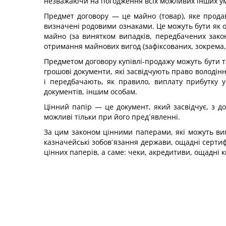
незважаючи на погодження всіх можливих інших умо
Предмет договору — це майно (товар), яке продав
визначені родовими ознаками. Це можуть бути як окр
майно (за винятком випадків, передбачених закон
отримання майнових вигод (зафіксованих, зокрема, 
Предметом договору купівлі-продажу можуть бути та
грошові документи, які засвідчують право володін
і передбачають, як правило, виплату прибутку у
документів, іншим особам.
Цінний папір — це документ, який засвідчує, з д
можливі тільки при його пред´явленні.
За цим законом цінними паперами, які можуть випус
казначейські зобов´язання держави, ощадні сертиф
цінних паперів, а саме: чеки, акредитиви, ощадні к