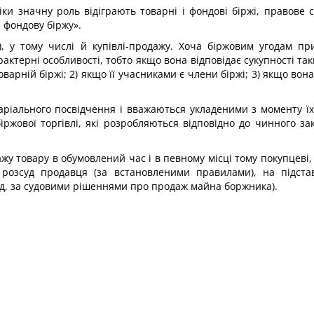
іки значну роль відіграють товарні і фондові біржі, правове
а фондову біржу».
ії), у тому числі й купівлі-продажу. Хоча біржовим угодам п
арактерні особливості, тобто якщо вона відповідає сукупності та
оварній біржі; 2) якщо її учасниками є члени біржі; 3) якщо вон
аріального посвідчення і вважаються укладеними з моменту їх
жової торгівлі, які розробляються відповідно до чинного за
жу товару в обумовлений час і в певному місці тому покупцеві
розсуд продавця (за встановленими правилами), на підставі
ад, за судовими рішеннями про продаж майна боржника).