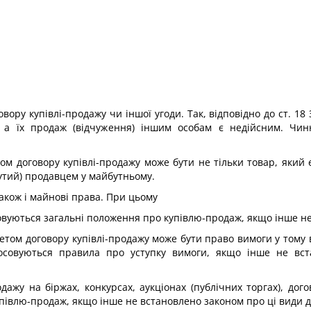
ру купівлі-продажу чи іншої угоди. Так, відповідно до ст. 18
, а їх продаж (відчуження) іншим особам є недійсним. Чи
ом договору купівлі-продажу може бути не тільки товар, який 
утий) продавцем у майбутньому.
акож і майнові права. При цьому
овуються загальні положення про купівлю-продаж, якщо інше не 
метом договору купівлі-продажу може бути право вимоги у тому 
тосовуються правила про уступку вимоги, якщо інше не вс
одажу на біржах, конкурсах, аукціонах (публічних торгах), до
івлю-продаж, якщо інше не встановлено законом про ці види дог