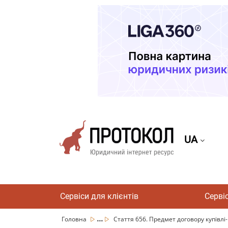
UA
Сервіси для клієнтів
Серві
...
Головна
Стаття 656. Предмет договору купівлі