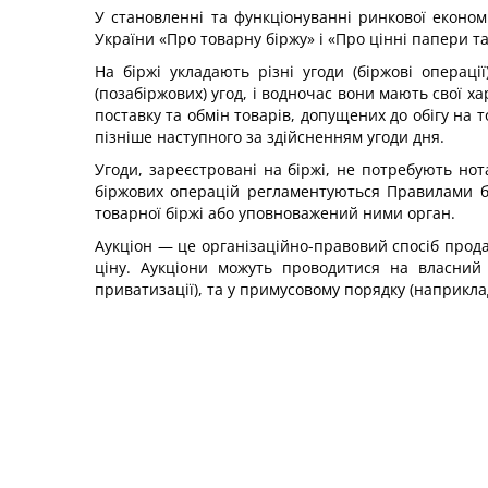
У становленні та функціонуванні ринкової економ
України «Про товарну біржу» і «Про цінні папери т
На біржі укладають різні угоди (біржові операц
(позабіржових) угод, і водночас вони мають свої х
поставку та обмін товарів, допущених до обігу на т
пізніше наступного за здійсненням угоди дня.
Угоди, зареєстровані на біржі, не потребують нот
біржових операцій регламентуються Правилами бір
товарної біржі або уповноважений ними орган.
Аукціон — це організаційно-правовий спосіб прода
ціну. Аукціони можуть проводитися на власний 
приватизації), та у примусовому порядку (наприкл