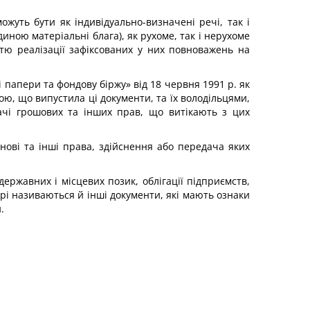
жуть бути як індивідуально-визначені речі, так і
диною матеріальні блага), як рухоме, так і нерухоме
стю реалізації зафіксованих у них повноважень на
 папери та фондову біржу» від 18 червня 1991 р. як
ю, що випустила ці документи, та їх володільцями,
дачі грошових та інших прав, що витікають з цих
нові та інші права, здійснення або передача яких
державних і місцевих позик, облігації підприємств,
рі називаються й інші документи, які мають ознаки
.