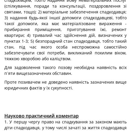
спадкоємцем, тобто надання йому нематеріальних послуг
(спілкування, поради та консультації, поздоровлення зі
святами, тощо); 2) матеріальне забезпечення спадкодавця;
3) надання будь-якої іншої допомоги спадкодавцеві, тобто
такої допомоги, яка має матеріалізоване вираження -
прибирання приміщення, приготування їжі, ремонт
квартири; 4) тривалий час здійснення дій, визначених у
пунктах 1-3; 5) безпорадний стан спадкодавця, тобто такий
стан, під час якого особа неспроможна самостійно
забезпечувати свої потреби, викликаний похилим віком,
тяжкою хворобою або каліцтвом.
Для задоволення такого позову необхідна наявність всіх
п`яти вищезазначених обставин.
Проте позивачем не доведено наявність зазначених вище
юридичних фактів у їх сукупності.
Науково практичний коментар
1. У першу чергу право на спадкування за законом мають
діти спадкодавця, у тому числі зачаті за життя спадкодавця