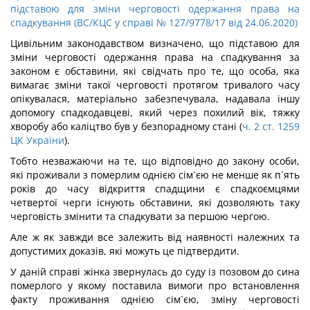
підставою для зміни черговості одержання права на
спадкування (ВС/КЦС у справі № 127/9778/17 від 24.06.2020)
Цивільним законодавством визначено, що підставою для
зміни черговості одержання права на спадкування за
законом є обставини, які свідчать про те, що особа, яка
вимагає зміни такої черговості протягом тривалого часу
опікувалася, матеріально забезпечувала, надавала іншу
допомогу спадкодавцеві, який через похилий вік, тяжку
хворобу або каліцтво був у безпорадному стані (
ч. 2 ст. 1259
ЦК України
).
Тобто незважаючи на те, що відповідно до закону особи,
які проживали з померлим однією сім`єю не менше як п`ять
років до часу відкриття спадщини є спадкоємцями
четвертої черги існують обставини, які дозволяють таку
черговість змінити та спадкувати за першою чергою.
Але ж як завжди все залежить від наявності належних та
допустимих доказів, які можуть це підтвердити.
У даній справі жінка звернулась до суду із позовом до сина
померлого у якому поставила вимоги про встановлення
факту проживання однією сім`єю, зміну черговості