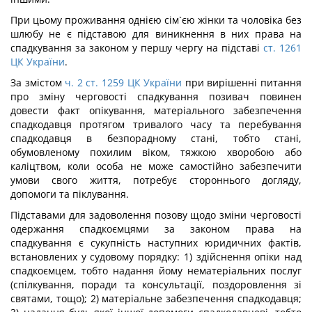
При цьому проживання однією сім`єю жінки та чоловіка без
шлюбу не є підставою для виникнення в них права на
спадкування за законом у першу чергу на підставі
ст. 1261
ЦК України
.
За змістом
ч. 2 ст. 1259 ЦК України
при вирішенні питання
про зміну черговості спадкування позивач повинен
довести факт опікування, матеріального забезпечення
спадкодавця протягом тривалого часу та перебування
спадкодавця в безпорадному стані, тобто стані,
обумовленому похилим віком, тяжкою хворобою або
каліцтвом, коли особа не може самостійно забезпечити
умови свого життя, потребує стороннього догляду,
допомоги та піклування.
Підставами для задоволення позову щодо зміни черговості
одержання спадкоємцями за законом права на
спадкування є сукупність наступних юридичних фактів,
встановлених у судовому порядку: 1) здійснення опіки над
спадкоємцем, тобто надання йому нематеріальних послуг
(спілкування, поради та консультації, поздоровлення зі
святами, тощо); 2) матеріальне забезпечення спадкодавця;