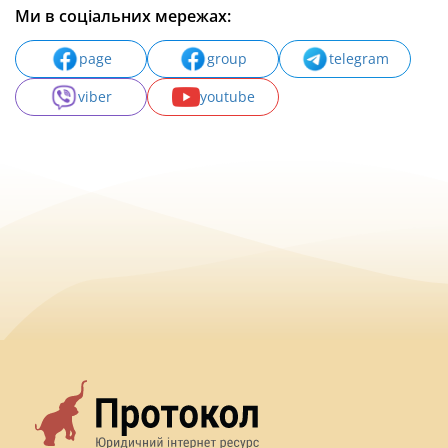
Ми в соціальних мережах:
page
group
telegram
viber
youtube