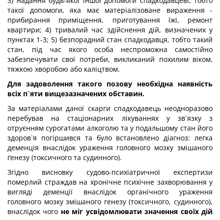
3) надання будь-якої іншої допомоги спадкодавцеві, тобто
такої допомоги, яка має матеріалізоване вираження -
прибирання приміщення, приготування їжі, ремонт
квартири; 4) тривалий час здійснення дій, визначених у
пунктах 1-3; 5) безпорадний стан спадкодавця, тобто такий
стан, під час якого особа неспроможна самостійно
забезпечувати свої потреби, викликаний похилим віком,
тяжкою хворобою або каліцтвом.
Для задоволення такого позову необхідна наявність
всіх п`яти вищезазначених обставин.
За матеріалами даної скарги спадкодавець неодноразово
перебував на стаціонарних лікуваннях у зв`язку з
отруєнням сурогатами алкоголю та у подальшому стан його
здоров`я погіршився та було встановлено діагноз: легка
деменція внаслідок ураження головного мозку змішаного
ґенезу (токсичного та судинного).
Згідно висновку судово-психіатричної експертизи
померлий страждав на хронічне психічне захворювання у
вигляді деменції внаслідок органічного ураження
головного мозку змішаного генезу (токсичного, судинного),
внаслідок чого
не міг усвідомлювати значення своїх дій