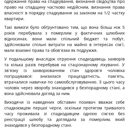
одержання права на спадкування, визнання свідоцтва про
право на спадщину частково недійсним, визнання права
власності в порядку спадкування за законом на 1/2 частку
квартири.
Такі вимоги було обґрунтовано тим, що вона більш ніж 5
років перебувала з померлим у фактичних шлюбних
відносинах, вони мали спільний бюджет та побут,
здійснювали спільні витрати на майно в інтересах сім`ї,
мали взаємні права та обов`язки як подружжя.
У подальшому внаслідок отруєння спадкодавець захворів
та кілька разів перебував на стаціонарному лікуванні. У
зв`язку із захворюванням стан здоров`я чоловіка
погіршувався: знизилася працездатність, пам`ять,
втрачалися навички по самообслуговуванню. З цього часу
чоловік через хворобу знаходився у безпорадному стані, а
вона здійснювала догляд за ним.
Виходячи із наведених обставин позивач вважає себе
спадкоємцем першої черги, оскільки протягом тривалого
часу проживала зі спадкодавцем однією сім`єю без
реєстрації шлюбу та доглядала за померлим, який
знаходився у безпорадному стані.