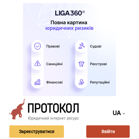
UA
Зареєструватися
Ввійти