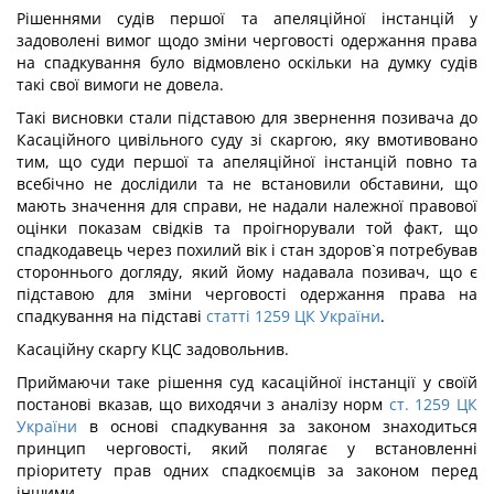
Рішеннями судів першої та апеляційної інстанцій у
задоволені вимог щодо зміни черговості одержання права
на спадкування було відмовлено оскільки на думку судів
такі свої вимоги не довела.
Такі висновки стали підставою для звернення позивача до
Касаційного цивільного суду зі скаргою, яку вмотивовано
тим, що суди першої та апеляційної інстанцій повно та
всебічно не дослідили та не встановили обставини, що
мають значення для справи, не надали належної правової
оцінки показам свідків та проігнорували той факт, що
спадкодавець через похилий вік і стан здоров`я потребував
стороннього догляду, який йому надавала позивач, що є
підставою для зміни черговості одержання права на
спадкування на підставі
статті 1259 ЦК України
.
Касаційну скаргу КЦС задовольнив.
Приймаючи таке рішення суд касаційної інстанції у своїй
постанові вказав, що виходячи з аналізу норм
ст. 1259 ЦК
України
в основі спадкування за законом знаходиться
принцип черговості, який полягає у встановленні
пріоритету прав одних спадкоємців за законом перед
іншими.