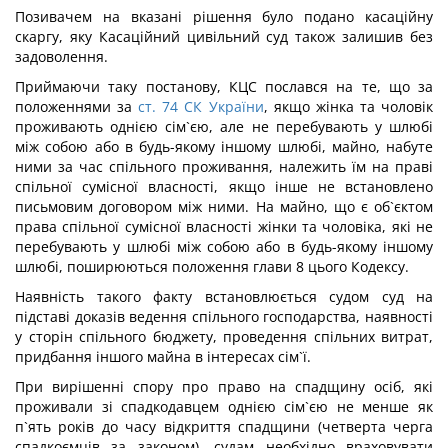
Позивачем на вказані рішення було подано касаційну
скаргу, яку Касаційний цивільний суд також залишив без
задоволення.
Приймаючи таку постанову, КЦС послався на те, що за
положеннями за
ст. 74 СК України
, якщо жінка та чоловік
проживають однією сім`єю, але не перебувають у шлюбі
між собою або в будь-якому іншому шлюбі, майно, набуте
ними за час спільного проживання, належить їм на праві
спільної сумісної власності, якщо інше не встановлено
письмовим договором між ними. На майно, що є об`єктом
права спільної сумісної власності жінки та чоловіка, які не
перебувають у шлюбі між собою або в будь-якому іншому
шлюбі, поширюються положення глави 8 цього Кодексу.
Наявність такого факту встановлюється судом суд на
підставі доказів ведення спільного господарства, наявності
у сторін спільного бюджету, проведення спільних витрат,
придбання іншого майна в інтересах сім`ї.
При вирішенні спору про право на спадщину осіб, які
проживали зі спадкодавцем однією сім`єю не менше як
п`ять років до часу відкриття спадщини (четверта черга
спадкоємців за законом), судам необхідно враховувати