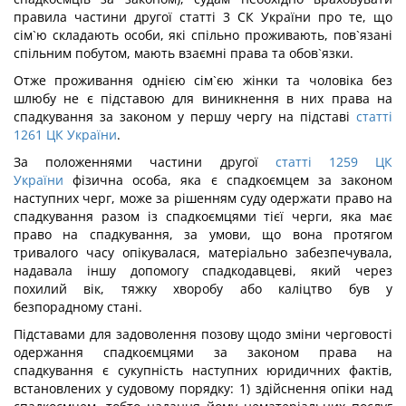
правила частини другої статті 3 СК України про те, що
сім`ю складають особи, які спільно проживають, пов`язані
спільним побутом, мають взаємні права та обов`язки.
Отже проживання однією сім`єю жінки та чоловіка без
шлюбу не є підставою для виникнення в них права на
спадкування за законом у першу чергу на підставі
статті
1261 ЦК України
.
За положеннями частини другої
статті 1259 ЦК
України
фізична особа, яка є спадкоємцем за законом
наступних черг, може за рішенням суду одержати право на
спадкування разом із спадкоємцями тієї черги, яка має
право на спадкування, за умови, що вона протягом
тривалого часу опікувалася, матеріально забезпечувала,
надавала іншу допомогу спадкодавцеві, який через
похилий вік, тяжку хворобу або каліцтво був у
безпорадному стані.
Підставами для задоволення позову щодо зміни черговості
одержання спадкоємцями за законом права на
спадкування є сукупність наступних юридичних фактів,
встановлених у судовому порядку: 1) здійснення опіки над