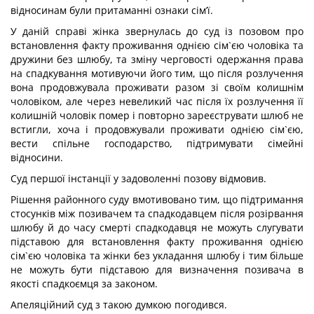
відносинам були притаманні ознаки сім’ї.
У даній справі жінка звернулась до суд із позовом про
встановлення факту проживання однією сім`єю чоловіка та
дружини без шлюбу, та зміну черговості одержання права
на спадкування мотивуючи його тим, що після розлучення
вона продовжувала проживати разом зі своїм колишнім
чоловіком, але через невеликий час після їх розлучення її
колишній чоловік помер і повторно зареєструвати шлюб не
встигли, хоча і продовжували проживати однією сім`єю,
вести спільне господарство, підтримувати сімейні
відносини.
Суд першої інстанції у задоволенні позову відмовив.
Рішення районного суду вмотивовано тим, що підтримання
стосунків між позивачем та спадкодавцем після розірвання
шлюбу й до часу смерті спадкодавця не можуть слугувати
підставою для встановлення факту проживання однією
сім`єю чоловіка та жінки без укладання шлюбу і тим більше
не можуть бути підставою для визначення позивача в
якості спадкоємця за законом.
Апеляційний суд з такою думкою погодився.