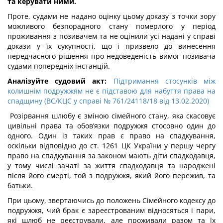
та керувати ними.
Проте, судами не надано оцінку цьому доказу з точки зору
можливого безпорадного стану померлого у період
проживання з позивачем та не оцінили усі надані у справі
докази у їх сукупності, що і призвело до винесення
передчасного рішення про недоведеність вимог позивача
судами попередніх інстанцій.
Аналізуйте судовий акт:
Підтримання стосунків між
колишнім подружжям не є підставою для набуття права на
спадщину (ВС/КЦС у справі № 761/24118/18 від 13.02.2020)
Розірвання шлюбу є зміною сімейного стану, яка скасовує
цивільні права та обов’язки подружжя стосовно один до
одного. Один із таких прав є право на спадкування,
оскільки відповідно до ст. 1261 ЦК України у першу чергу
право на спадкування за законом мають діти спадкодавця,
у тому числі зачаті за життя спадкодавця та народжені
після його смерті, той з подружжя, який його пережив, та
батьки.
При цьому, звертаючись до положень Сімейного кодексу до
подружжя, чий брак є зареєстрованим відносяться і пари,
які шлюб не реєстрували, але проживали разом та їх