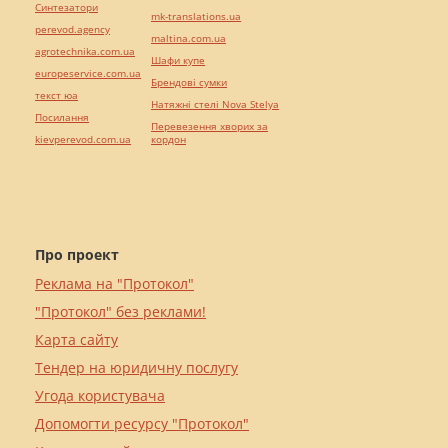
Синтезатори
mk-translations.ua
perevod.agency
maltina.com.ua
agrotechnika.com.ua
Шафи купе
europeservice.com.ua
Брендові сумки
текст юа
Натяжні стелі Nova Stelya
Посилання
Перевезення хворих за
kievperevod.com.ua
кордон
Про проект
Реклама на "Протокол"
"Протокол" без реклами!
Карта сайту
Тендер на юридичну послугу
Угода користувача
Допомогти ресурсу "Протокол"