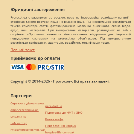
Юридичні застереження
Protocol.ua є власником авторських прав на інформацію, розміщену на веб -
сторінках даного ресурсу, якщо не вказано інше. Під інформацією розуміються
тексти, коментарі, статті, фотозображення, малюнки, ящик-шота, скани, відео,
аудіо, інші матеріали. При використанні матеріалів, розміщених на веб -
сторінках «Протокол» наявність гіперпосилання відкритого для індексації
пошуковими системами на protocol.ua обов`язкове. Під використанням
розуміється копіювання, адаптація, рерайтинг, модифікація тощо.
Повний текст
Приймаємо до оплати
Copyright © 2014-2026 «Протокол». Всі права захищені.
Партнери
Сережки з діамантами
pereklad.ua
alliancetechnika.ua
Підготовка до НМТ / ЗНО
миралинкс
Винна шафа
Веб мастер
Перевезення хворих
https://motokosmos.ua/
hospice-life.com.ua/