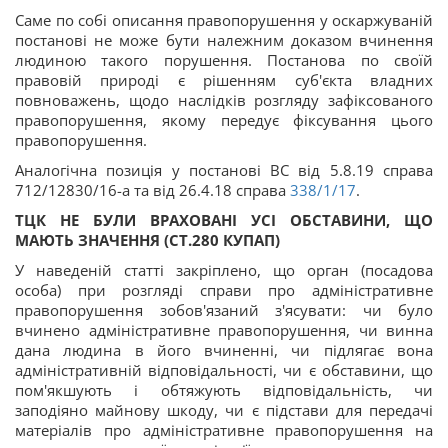
Саме по собі описання правопорушення у оскаржуваній
постанові не може бути належним доказом вчинення
людиною такого порушення. Постанова по своїй
правовій природі є рішенням суб'єкта владних
повноважень, щодо наслідків розгляду зафіксованого
правопорушення, якому передує фіксування цього
правопорушення.
Аналогічна позиція у постанові ВС від 5.8.19 справа
712/12830/16-а та від 26.4.18 справа
338/1/17
.
ТЦК НЕ БУЛИ
ВРАХОВАНІ УСІ ОБСТАВИНИ, ЩО
МАЮТЬ ЗНАЧЕННЯ (СТ.280 КУПАП)
У наведеній статті закріплено, що орган (посадова
особа) при розгляді справи про адміністративне
правопорушення зобов'язаний з'ясувати: чи було
вчинено адміністративне правопорушення, чи винна
дана людина в його вчиненні, чи підлягає вона
адміністративній відповідальності, чи є обставини, що
пом'якшують і обтяжують відповідальність, чи
заподіяно майнову шкоду, чи є підстави для передачі
матеріалів про адміністративне правопорушення на