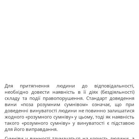
Для притягнення людини до відповідальності,
необхідно довести наявність в її діях (бездіяльності)
складу та події правопорушення. Стандарт доведення
вини «поза розумним сумнівом» означає, що при
доведенні винуватості людини не повинно залишатися
жодного «розумного сумніву» у цьому, тоді як наявність
такого «розумного сумніву» у винуватості є підставою
для його виправдання.
Сумніви у винності тлумачаться на користь людини, а