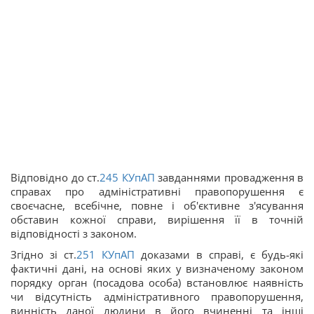
Відповідно до ст.
245
КУпАП
завданнями провадження в
справах про адміністративні правопорушення є
своєчасне, всебічне, повне і об'єктивне з'ясування
обставин кожної справи, вирішення її в точній
відповідності з законом.
Згідно зі ст.
251
КУпАП
доказами в справі, є будь-які
фактичні дані, на основі яких у визначеному законом
порядку орган (посадова особа) встановлює наявність
чи відсутність адміністративного правопорушення,
винність даної людини в його вчиненні та інші