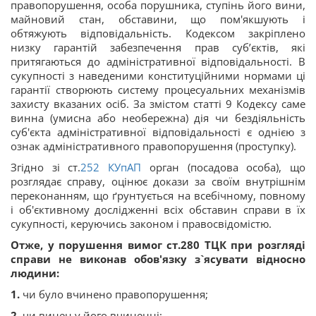
правопорушення, особа порушника, ступінь його вини,
майновий стан, обставини, що пом'якшують і
обтяжують відповідальність. Кодексом закріплено
низку гарантій забезпечення прав суб’єктів, які
притягаються до адміністративної відповідальності. В
сукупності з наведеними конституційними нормами ці
гарантії створюють систему процесуальних механізмів
захисту вказаних осіб. За змістом статті 9 Кодексу саме
винна (умисна або необережна) дія чи бездіяльність
суб'єкта адміністративної відповідальності є однією з
ознак адміністративного правопорушення (проступку).
Згідно зі ст.
252
КУпАП
орган (посадова особа), що
розглядає справу, оцінює докази за своїм внутрішнім
переконанням, що ґрунтується на всебічному, повному
і об'єктивному дослідженні всіх обставин справи в їх
сукупності, керуючись законом і правосвідомістю.
Отже, у порушення вимог ст.280 ТЦК при розгляді
справи не виконав обов'язку з`ясувати відносно
людини:
1.
чи було вчинено правопорушення;
2
. чи винен у його вчиненні;