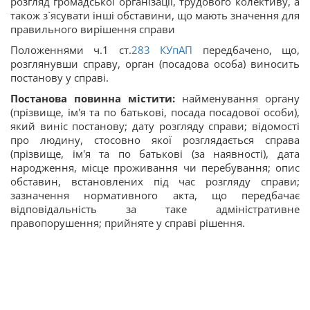
розгляд громадської організації, трудового колективу, а
також з`ясувати інші обставини, що мають значення для
правильного вирішення справи
Положеннями ч.1 ст.
283
КУпАП
передбачено, що,
розглянувши справу, орган (посадова особа) виносить
постанову у справі.
Постанова повинна містити:
найменування органу
(прізвище, ім'я та по батькові, посада посадової особи),
який виніс постанову; дату розгляду справи; відомості
про людину, стосовно якої розглядається справа
(прізвище, ім'я та по батькові (за наявності), дата
народження, місце проживання чи перебування; опис
обставин, встановлених під час розгляду справи;
зазначення нормативного акта, що передбачає
відповідальність за таке адміністративне
правопорушення; прийняте у справі рішення.