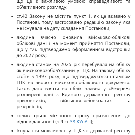
що це є важливою умовою справедливого та
об'єктивного розгляду;
ст.42 Закону не містить пункт 1, як це вказано у
Постанові, тому застосовано редакцію закону яка
не існувала на дату складання Постанови;
людина вчасно оновила військово-облікові
облікові дані і на момент прийняття Постанови,
що у т.ч. підтверджено оформленням відстрочки
до 2027 року;
людина станом на 2025 рік перебувала на обліку
як військовозобов’язаний у ТЦК. На такому обліку
стоїть з 1997 року, що підтверджується штампом
ТЦК на звороті військово-облікового документа.
Також дата взяття на облік наявна у «Резерв+»
розширені дані з Єдиного державного реєстру
призовників, військовозобов'язаних та
резервістів;
сплив трьох місячного строку притягнення до
відповідальності (ч.9 ст.
38
КУпАП
);
Існування можливості у ТЦК як держателі реєстру