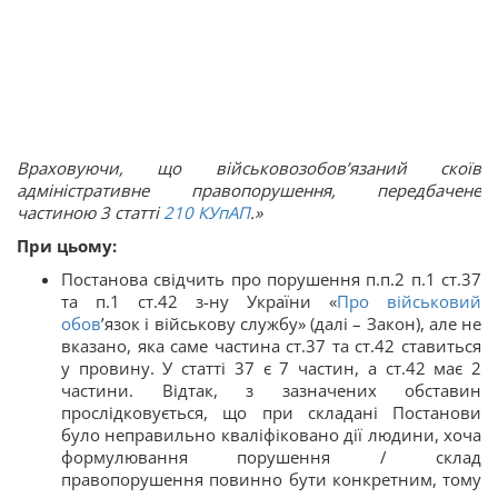
Враховуючи, що військовозобов’язаний скоїв
адміністративне правопорушення, передбачене
частиною 3 статті
210
КУпАП
.»
При цьому:
Постанова свідчить про порушення п.п.2 п.1 ст.37
та п.1 ст.42 з-ну України «
Про військовий
обов
’язок і військову службу» (далі – Закон), але не
вказано, яка саме частина ст.37 та ст.42 ставиться
у провину. У статті 37 є 7 частин, а ст.42 має 2
частини. Відтак, з зазначених обставин
прослідковується, що при складані Постанови
було неправильно кваліфіковано дії людини, хоча
формулювання порушення / склад
правопорушення повинно бути конкретним, тому