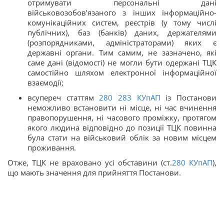
отримувати персональні дані
військовозобов’язаного з інших інформаційно-
комунікаційних систем, реєстрів (у тому числі
публічних), баз (банків) даних, держателями
(розпорядниками, адміністраторами) яких є
державні органи. Тим самим, не зазначено, які
саме дані (відомості) не могли бути одержані ТЦК
самостійно шляхом електронної інформаційної
взаємодії;
всупереч статтям
280
283
КУпАП
із Постанови
неможливо встановити ні місце, ні час вчинення
правопорушення, ні часового проміжку, протягом
якого людина відповідно до позиції ТЦК повинна
була стати на військовий облік за новим місцем
проживання.
Отже, ТЦК не враховано усі обставини (ст.
280
КУпАП
),
що мають значення для прийняття Постанови.