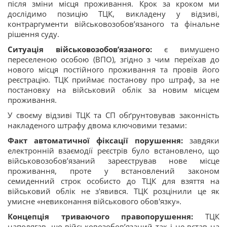
після зміни місця проживання. Крок за кроком ми
дослідимо позицію ТЦК, викладену у відзиві,
контраргументи військовозобов’язаного та фінальне
рішення суду.
Ситуація військовозобов’язаного:
є вимушено
переселеною особою (ВПО), згідно з чим переїхав до
нового місця постійного проживання та провів його
реєстрацію. ТЦК приймає постанову про штраф, за не
постановку на військовий облік за новим місцем
проживання.
У своєму відзиві ТЦК та СП обґрунтовував законність
накладеного штрафу двома ключовими тезами:
Факт автоматичної фіксації порушення:
завдяки
електронній взаємодії реєстрів було встановлено, що
військовозобов’язаний зареєстрував нове місце
проживання, проте у встановлений законом
семиденний строк особисто до ТЦК для взяття на
військовий облік не з'явився. ТЦК розцінили це як
умисне «невиконання військового обов'язку».
Концепція триваючого правопорушення:
ТЦК
наполягав, що військовозобов’язаний так і не встав на