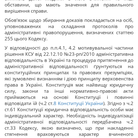
обставини, що мають значення для правильного
вирішення справи.
Обов’язок щодо збирання доказів покладається на осіб,
уповноважених на складання протоколів про
адміністративні правопорушення, визначених статтею
255 цього Кодексу.
У відповідності до п.п.4.1, 4.2 мотивувальної частини
рішення КСУ від 22.12.10 №23-рп/2010 адміністративна
відповідальність в Україні та процедура притягнення до
адміністративної відповідальності ґрунтуються на
конституційних принципах та правових презумпціях,
які зумовлені визнанням і дією принципу верховенства
права в Україні. Конституція має найвищу юридичну
силу, закони та інші нормативно-правові акти
приймаються на основі Конституції і повинні
відповідати їй (ч.2 ст.
8
Конституції України
). Згідно з ч.2
ст.61 Конституції юридична відповідальність особи має
індивідуальний характер. Необхідність індивідуалізації
адміністративної відповідальності передбачена ч.2
ст.33 Кодексу, якою визначено, що при накладенні
стягнення враховуються характер вчиненого