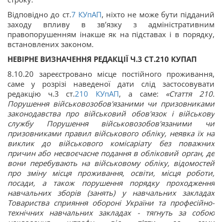
Відповідно до ст.
7
КУпАП
, ніхто не може бути підданий
заходу впливу в зв’язку з адміністративним
правопорушенням інакше як на підставах і в порядку,
встановлених законом.
НЕВІРНЕ ВИЗНАЧЕННЯ РЕДАКЦІЇ Ч.3 СТ.210 КУПАП
8.10.20 зареєстровано місце постійного проживання,
саме у розрізі наведеної дати слід застосовувати
редакцію ч.3 ст.
210
КУпАП
, а саме:
«Стаття 210.
Порушення військовозобов'язаними чи призовниками
законодавства про військовий обов'язок і військову
службу Порушення військовозобов'язаними чи
призовниками правил військового обліку, неявка їх на
виклик до військового комісаріату без поважних
причин або несвоєчасне подання в обліковий орган, де
вони перебувають на військовому обліку, відомостей
про зміну місця проживання, освіти, місця роботи,
посади, а також порушення порядку проходження
навчальних зборів (занять) у навчальних закладах
Товариства сприяння обороні України та професійно-
технічних навчальних закладах - тягнуть за собою