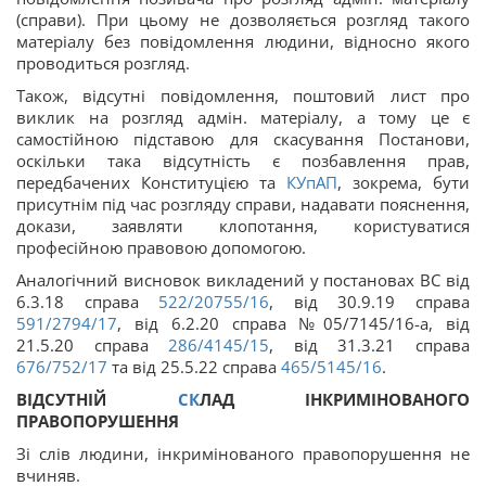
(справи). При цьому не дозволяється розгляд такого
матеріалу без повідомлення людини, відносно якого
проводиться розгляд.
Також, відсутні повідомлення, поштовий лист про
виклик на розгляд адмін. матеріалу, а тому це є
самостійною підставою для скасування Постанови,
оскільки така відсутність є позбавлення прав,
передбачених Конституцією та
КУпАП
, зокрема, бути
присутнім під час розгляду справи, надавати пояснення,
докази, заявляти клопотання, користуватися
професійною правовою допомогою.
Аналогічний висновок викладений у постановах ВС від
6.3.18 справа
522/20755/16
, від 30.9.19 справа
591/2794/17
, від 6.2.20 справа №05/7145/16-а, від
21.5.20 справа
286/4145/15
, від 31.3.21 справа
676/752/17
та від 25.5.22 справа
465/5145/16
.
ВІДСУТНІЙ
СК
ЛАД ІНКРИМІНОВАНОГО
ПРАВОПОРУШЕННЯ
Зі слів людини, інкримінованого правопорушення не
вчиняв.