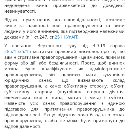
недоведена вина прирівнюється до доведеної
невинуватості.
Відтак, притягнення до відповідальності, можливе
лише за наявності події правопорушення та вини
людини у його вчиненні, яка підтверджена належними
доказами (п.1 ст.247, ст.
251
КУпАП
).
У постанові Верховного суду від 4.9.19 справа
285/1535/15
міститься правовий висновок про те, що
адміністративне правопорушення - це вчинок, який має
форму або дії, або бездіяльності. Проте, щоб вчинок
можна було кваліфікувати як адміністративне
правопорушення, він повинен мати сукупність
юридичних ознак, що визначають склад
правопорушення, а саме: об`єктивну сторону, об`єкт,
суб`єктивну сторону (внутрішня сторона діяння,
елементами якої є вина, мотив і мета) і суб`єкт.
Наявність усіх ознак правопорушення є єдиною
підставою для притягнення правопорушника до
відповідальності. Якщо відсутня хоча б одна з ознак
правопорушення, особа не може бути притягнута до
відповідальності.