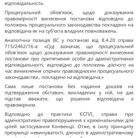
відповідальність.
Процесуальний обов'язок, щодо доказування
правомірності винесення постанови відповідно до
положень процесуального законодавства покладено на
відповідача як на суб'єкта владних повноважень.
Аналогічна позиція ВС у постанові від 8.4.20 справа
715/2462/16-а:
«Суд зазначає, що процесуальний
обов`язок щодо доказування правомірності винесення
постанови про притягнення особи до адміністративної
відповідальності, відповідно до положень діючого на
час виникнення спірних правовідносин процесуального
законодавства , покладено на відповідача.»
Сама лише постанова без надання доказів на
підтвердження обставин, викладених у ній, не дає
підстав вважати, що рішення відповідача є
правомірним.
Відповідно до практики ЄСПЛ, справи про
адміністративні правопорушення є кримінальними для
цілей застосування Конвенції. Отже, в силу принципу
презумпції невинуватості, діючого в адміністративному