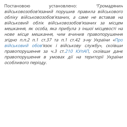
Постановою установлено:
“Громадянин
військовозобов’язаний порушив правила військового
обліку військовозобов’язаних, а саме
не вставав на
військовий облік військовозобов’язаних за місцем
мешкання
, як особа, яка прибула з іншої місцевості на
нове місце мешкання, чим вчинив правопорушення
згідно п.п.2 п.1 ст.37 та п.1 ст.42 з-ну України «
Про
військовий обов
’язок і військову службу», скоївши
правопорушення за ч.3 ст.
210
КУпАП
, скоївши дане
правопорушення в умовах дії на території України
особливого періоду
.