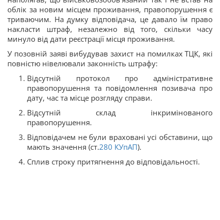
облік за новим місцем проживання, правопорушення є
триваючим. На думку відповідача, це давало їм право
накласти штраф, незалежно від того, скільки часу
минуло від дати реєстрації місця проживання.
У позовній заяві вибудував захист на помилках ТЦК, які
повністю нівелювали законність штрафу:
Відсутній протокол про адміністративне
правопорушення та повідомлення позивача про
дату, час та місце розгляду справи.
Відсутній склад інкримінованого
правопорушення.
Відповідачем не були враховані усі обставини, що
мають значення (ст.
280
КУпАП
).
Сплив строку притягнення до відповідальності.