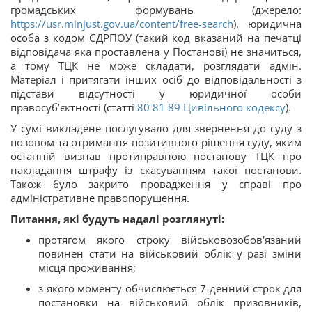
громадських формувань (джерело:
https://usr.minjust.gov.ua/content/free-search
), юридична
особа з кодом ЄДРПОУ (такий код вказаний на печатці
відповідача яка проставлена у Постанові) не значиться,
а тому ТЦК не може складати, розглядати адмін.
Матеріал і притягати інших осіб до відповідальності з
підстави відсутності у юридичної особи
правосуб’єктності (статті
80
81
89
Цивільного кодексу
).
У сумі викладене послугувало для звернення до суду з
позовом та отримання позитивного рішення суду, яким
останній визнав протиправною постанову ТЦК про
накладання штрафу із скасуванням такої постанови.
Також було закрито провадження у справі про
адміністративне правопорушення.
Питання, які будуть надалі розглянуті:
протягом якого строку військовозобов'язаний
повинен стати на військовий облік у разі зміни
місця проживання;
з якого моменту обчислюється 7-денний строк для
постановки на військовий облік призовників,