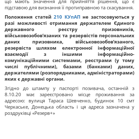
що мають значення для прийняття рішення, що є
підставою для визнання її протиправною та скасування.
Положення статей
210
КУпАП
не застосовуються у
разі можливості отримання держателем Єдиного
державного реєстру призовників,
військовозобов’язаних та резервістів персональних
даних призовника, військовозобов’язаного,
резервіста шляхом електронної інформаційної
взаємодії з іншими інформаційно-
комунікаційними системами, реєстрами (у тому
числі публічними), базами (банками) даних,
держателями (розпорядниками, адміністраторами)
яких є державні органи.
Згідно до штампу у паспорті позивача, останній з
8.10.20 має зареєстровано місце проживання за
адресою: вулиця Тараса Шевченко, будинок 10 смт
Черкаське, Донецька область і ця адреса зазначена у
роздруківці «Резерв+»