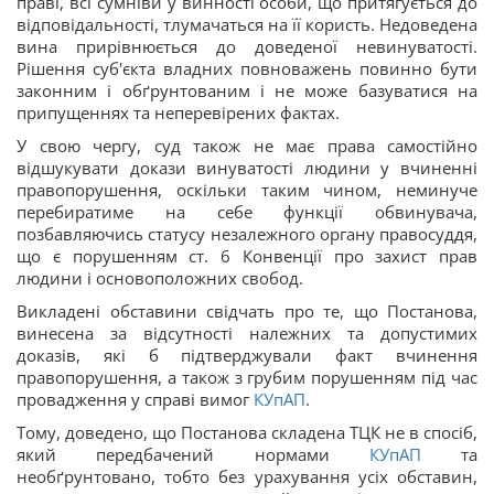
праві, всі сумніви у винності особи, що притягується до
відповідальності, тлумачаться на її користь. Недоведена
вина прирівнюється до доведеної невинуватості.
Рішення суб'єкта владних повноважень повинно бути
законним і обґрунтованим і не може базуватися на
припущеннях та неперевірених фактах.
У свою чергу, суд також не має права самостійно
відшукувати докази винуватості людини у вчиненні
правопорушення, оскільки таким чином, неминуче
перебиратиме на себе функції обвинувача,
позбавляючись статусу незалежного органу правосуддя,
що є порушенням ст. 6 Конвенції про захист прав
людини і основоположних свобод.
Викладені обставини свідчать про те, що Постанова,
винесена за відсутності належних та допустимих
доказів, які б підтверджували факт вчинення
правопорушення, а також з грубим порушенням під час
провадження у справі вимог
КУпАП
.
Тому, доведено, що Постанова складена ТЦК не в спосіб,
який передбачений нормами
КУпАП
та
необґрунтовано, тобто без урахування усіх обставин,