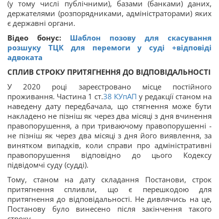
(у тому числі публічними), базами (банками) даних,
держателями (розпорядниками, адміністраторами) яких
є державні органи.
Відео бонус:
Шаблон позову для скасування
розшуку ТЦК для перемоги у суді +відповіді
адвоката
СПЛИВ СТРОКУ ПРИТЯГНЕННЯ ДО ВІДПОВІДАЛЬНОСТІ
У 2020 році зареєстровано місце постійного
проживання. Частина 1 ст.
38
КУпАП
у редакції станом на
наведену дату передбачала, що стягнення може бути
накладено не пізніш як через два місяці з дня вчинення
правопорушення, а при триваючому правопорушенні -
не пізніш як через два місяці з дня його виявлення, за
винятком випадків, коли справи про адміністративні
правопорушення відповідно до цього Кодексу
підвідомчі суду (судді).
Тому, станом на дату складання Постанови, строк
притягнення спливли, що є перешкодою для
притягнення до відповідальності. Не дивлячись на це,
Постанову було винесено після закінчення такого
строку.