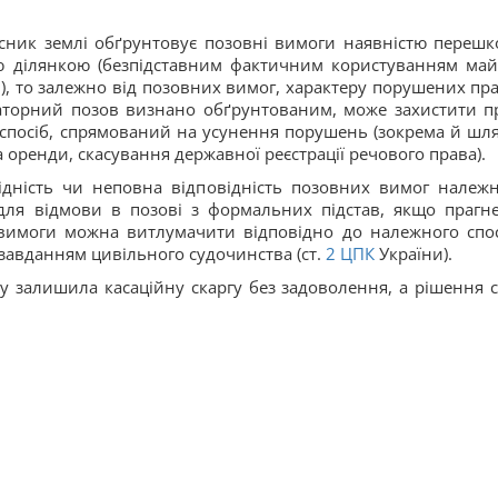
сник землі обґрунтовує позовні вимоги наявністю перешк
ю ділянкою (безпідставним фактичним користуванням ма
), то залежно від позовних вимог, характеру порушених пра
аторний позов визнано обґрунтованим, може захистити п
спосіб, спрямований на усунення порушень (зокрема й шл
 оренди, скасування державної реєстрації речового права).
ідність чи неповна відповідність позовних вимог належ
для відмови в позові з формальних підстав, якщо прагн
 вимоги можна витлумачити відповідно до належного спо
 завданням цивільного судочинства (ст.
2
ЦПК
України).
у залишила касаційну скаргу без задоволення, а рішення с