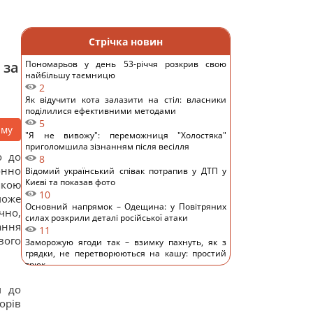
Стрічка новин
 за
Пономарьов у день 53-річчя розкрив свою
найбільшу таємницю
2
Як відучити кота залазити на стіл: власники
поділилися ефективними методами
5
аму
"Я не вивожу": переможниця "Холостяка"
приголомшила зізнанням після весілля
о до
8
онно
Відомий український співак потрапив у ДТП у
Києві та показав фото
якою
10
може
Основний напрямок – Одещина: у Повітряних
чно,
силах розкрили деталі російської атаки
ання
11
вого
Заморожую ягоди так – взимку пахнуть, як з
грядки, не перетворюються на кашу: простий
трюк
9
м до
Чому Венера гарячіша за Меркурій, хоча й
розташована далі від Сонця: пояснення вчених
орів
9