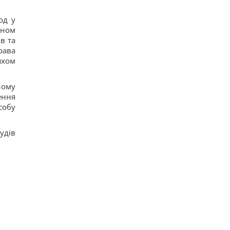
12
Коли Україна почне виробництво ракет Patriot:
од у
Зеленський сказав, від чого залежать сроки
йном
10
в та
Названо найсильнішу розвідку Європи, і це не
ГУР
рава
16
яхом
Туреччина закрила Чорне море для суден, що
прямували до Росії та України, - Bloomberg
14
ному
Гороскоп на 9 серпня за картами Таро:
ення
Скорпіонам – втома, Стрільцям – зрада
собу
20
удів