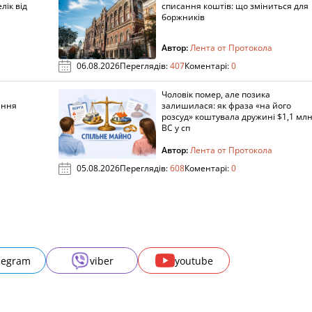
лік від
списання коштів: що зміниться для
боржників
Автор:
Лента от Протокола
06.08.2026
Переглядів:
407
Коментарі:
0
Чоловік помер, але позика
ання
залишилася: як фраза «на його
розсуд» коштувала дружині $1,1 млн
ВС у сп
Автор:
Лента от Протокола
05.08.2026
Переглядів:
608
Коментарі:
0
legram
viber
youtube