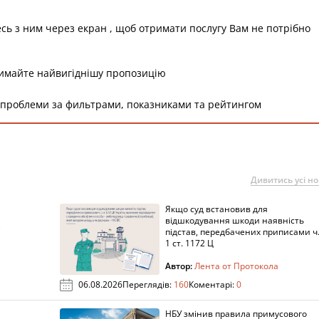
есь з ним через екран , щоб отримати послугу Вам не потрібно
римайте найвигіднішу пропозицію
 проблеми за фильтрами, показниками та рейтингом
Дивитись усі н
Якщо суд встановив для
а
відшкодування шкоди наявність
підстав, передбачених приписами ч
1 ст. 1172 Ц
Автор:
Лента от Протокола
06.08.2026
Переглядів:
160
Коментарі:
0
НБУ змінив правила примусового