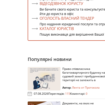
ВІДЕОДЗВІНОК ЮРИСТУ
Ви бачите свого юриста та консультуєт
йти до юриста в офіс
ОГОЛОСІТЬ ВЛАСНИЙ ТЕНДЕР
Про надання юридичної послуги та от
КАТАЛОГ ЮРИСТІВ
Пошук виконавця для вирішення Вашої
Популярні новини
Право співвласника
багатоквартирного будинку н
судовий захист прибудинкової
території не залежить в
Автор:
Лента от Протокола
07.08.2026
Переглядів:
115
Коментарі:
0
Документи, на яких не