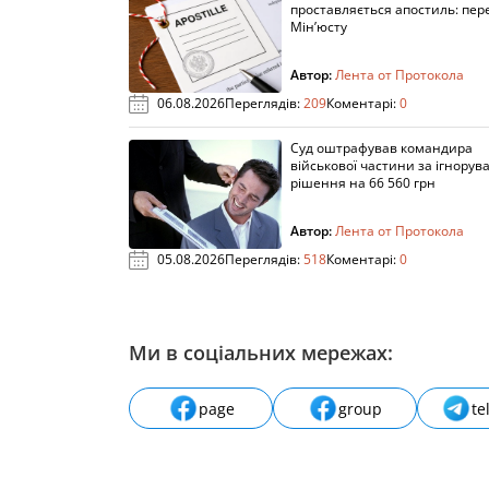
проставляється апостиль: пере
Мін’юсту
Автор:
Лента от Протокола
06.08.2026
Переглядів:
209
Коментарі:
0
Суд оштрафував командира
військової частини за ігнорув
рішення на 66 560 грн
Автор:
Лента от Протокола
05.08.2026
Переглядів:
518
Коментарі:
0
Ми в соціальних мережах:
page
group
te