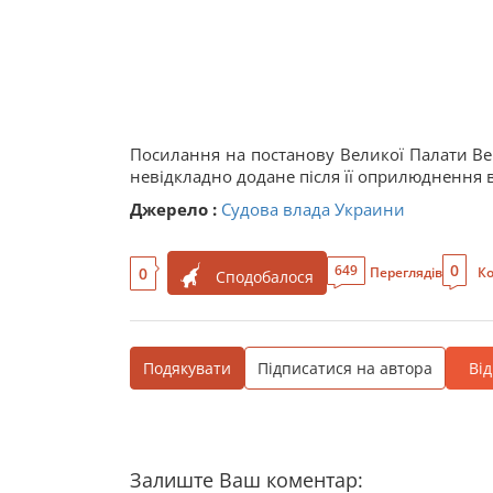
Посилання на постанову Великої Палати Ве
невідкладно додане після її оприлюднення 
Джерело :
Судова влада Украини
0
649
0
Переглядів
Ко
Сподобалося
Подякувати
Підписатися на автора
Ві
Залиште Ваш коментар: