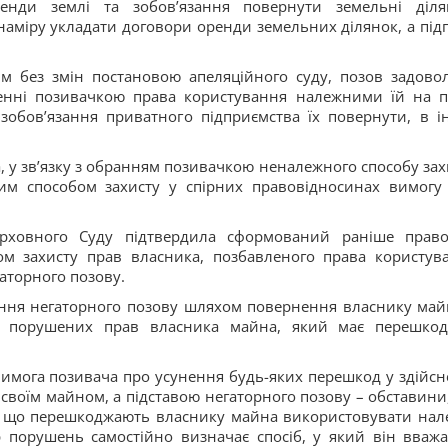
енди землі та зобов’язання повернути земельні діля
наміру укладати договори оренди земельних ділянок, а під
им без змін постановою апеляційного суду, позов задово
ненні позивачкою права користування належними їй на п
обов’язання приватного підприємства їх повернути, в і
, у зв’язку з обранням позивачкою неналежного способу зах
им способом захисту у спірних правовідносинах вимогу
ерховного Суду підтвердила сформований раніше прав
м захисту прав власника, позбавленого права користув
аторного позову.
ення негаторного позову шляхом повернення власнику май
ту порушених прав власника майна, який має перешко
вимога позивача про усунення будь-яких перешкод у здійсн
своїм майном, а підставою негаторного позову – обставини
, що перешкоджають власнику майна використовувати нал
 порушень самостійно визначає спосіб, у який він вважа