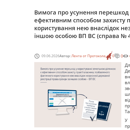
Вимога про усунення перешкод 
ефективним способом захисту п
користування нею внаслідок нез
іншою особою ВП ВС (справа № 4
0
09.06.2026
Автор:
Лента от Протокола
0
Дл
Де
вн
вл
зв
шл
ві
пр
Та
У 
пр