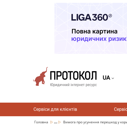
UA
Сервіси для клієнтів
Серві
...
Головна
Вимога про усунення перешкод у кори