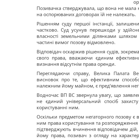
ор
Позивачка стверджувала, що вона не мала 
на оспорюваних договорах їй не належать.
Рішенням суду першої інстанції, залишен
частково. Суд усунув перешкоди у здійс
власності земельними ділянками шляхом з
частині вимог позову відмовлено.
Відповідач оскаржив рішення судів, зокрема
свого права, вважаючи єдиним ефективн
визнання відсутнім права оренди.
Переглядаючи справу, Велика Палата В
висновок про те, що ефективним способо
належним йому майном, є пред’явлення нег
Водночас ВП ВС звернула увагу, що заявл
не єдиний універсальний спосіб захис
користуванні ним.
Оскільки предметом негаторного позову є 
ним права користування та розпорядження 
підтверджують вчинення відповідачем дій
йому права, позивач з огляду на характер