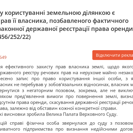
у користуванні земельною ділянкою є
рав її власника, позбавленого фактичного
аконної державної реєстрації права оренди
56/252/22)
Відключити рекл
649
я ефективного захисту прав власника землі, щодо яког
ржавного реєстру речових прав на нерухоме майно незак
есено запис про право користування іншої особи, з 
асник не перебував у зобов’язальних відносинах, власник 
ернутися з негаторним позовом, зокрема, але не виклю
яхом пред’явлення вимоги про повернення землі, визн
дсутнім права оренди, скасування державної реєстрації речо
ава, залежно від обставин кожної конкретної справи.
кі висновки зробила Велика Палата Верховного Суду.
цій справі фізична особа звернулася до суду з позово
иватного підприємства про визнання недійсними догов