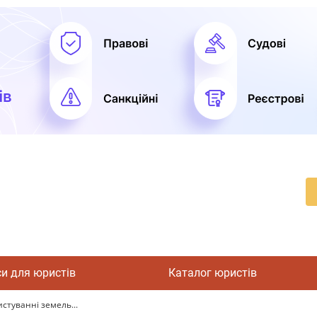
си для юристів
Каталог юристів
стуванні земель...