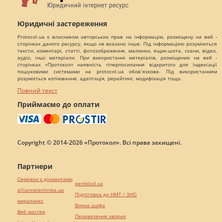
Юридичні застереження
Protocol.ua є власником авторських прав на інформацію, розміщену на веб -
сторінках даного ресурсу, якщо не вказано інше. Під інформацією розуміються
тексти, коментарі, статті, фотозображення, малюнки, ящик-шота, скани, відео,
аудіо, інші матеріали. При використанні матеріалів, розміщених на веб -
сторінках «Протокол» наявність гіперпосилання відкритого для індексації
пошуковими системами на protocol.ua обов`язкове. Під використанням
розуміється копіювання, адаптація, рерайтинг, модифікація тощо.
Повний текст
Приймаємо до оплати
Copyright © 2014-2026 «Протокол». Всі права захищені.
Партнери
Сережки з діамантами
pereklad.ua
alliancetechnika.ua
Підготовка до НМТ / ЗНО
миралинкс
Винна шафа
Веб мастер
Перевезення хворих