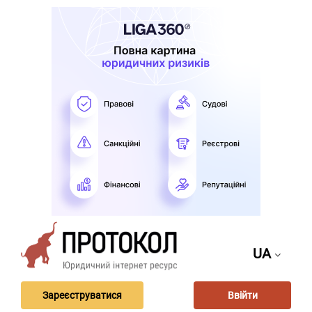
UA
Зареєструватися
Ввійти