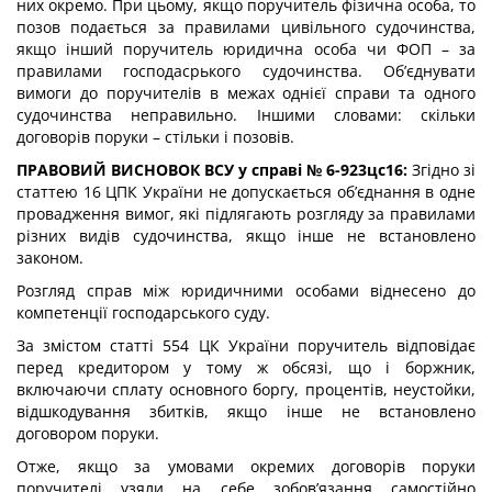
них окремо. При цьому, якщо поручитель фізична особа, то
позов подається за правилами цивільного судочинства,
якщо інший поручитель юридична особа чи ФОП – за
правилами господасрького судочинства. Об’єднувати
вимоги до поручителів в межах однієї справи та одного
судочинства неправильно. Іншими словами: скільки
договорів поруки – стільки і позовів.
ПРАВОВИЙ ВИСНОВОК ВСУ у справі № 6-923цс16:
Згідно зі
статтею 16 ЦПК України не допускається об’єднання в одне
провадження вимог, які підлягають розгляду за правилами
різних видів судочинства, якщо інше не встановлено
законом.
Розгляд справ між юридичними особами віднесено до
компетенції господарського суду.
За змістом статті 554 ЦК України поручитель відповідає
перед кредитором у тому ж обсязі, що і боржник,
включаючи сплату основного боргу, процентів, неустойки,
відшкодування збитків, якщо інше не встановлено
договором поруки.
Отже, якщо за умовами окремих договорів поруки
поручителі узяли на себе зобов’язання самостійно