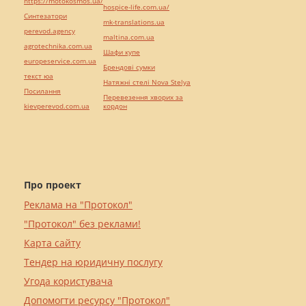
https://motokosmos.ua/
hospice-life.com.ua/
Синтезатори
mk-translations.ua
perevod.agency
maltina.com.ua
agrotechnika.com.ua
Шафи купе
europeservice.com.ua
Брендові сумки
текст юа
Натяжні стелі Nova Stelya
Посилання
Перевезення хворих за
kievperevod.com.ua
кордон
Про проект
Реклама на "Протокол"
"Протокол" без реклами!
Карта сайту
Тендер на юридичну послугу
Угода користувача
Допомогти ресурсу "Протокол"