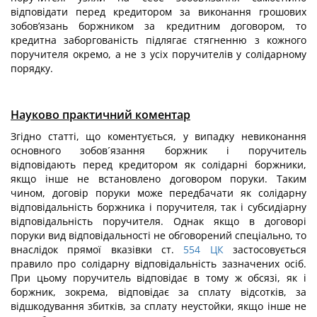
відповідати перед кредитором за виконання грошових
зобов’язань боржником за кредитним договором, то
кредитна заборгованість підлягає стягненню з кожного
поручителя окремо, а не з усіх поручителів у солідарному
порядку.
Науково практичний коментар
Згідно статті, що коментується, у випадку невиконання
основного зобов´язання боржник і поручитель
відповідають перед кредитором як солідарні боржники,
якщо інше не встановлено договором поруки. Таким
чином, договір поруки може передбачати як солідарну
відповідальність боржника і поручителя, так і субсидіарну
відповідальність поручителя. Однак якщо в договорі
поруки вид відповідальності не обговорений спеціально, то
внаслідок прямої вказівки ст.
554
ЦК
застосовується
правило про солідарну відповідальність зазначених осіб.
При цьому поручитель відповідає в тому ж обсязі, як і
боржник, зокрема, відповідає за сплату відсотків, за
відшкодування збитків, за сплату неустойки, якщо інше не