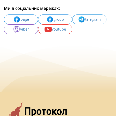
Ми в соціальних мережах:
page
group
telegram
viber
youtube