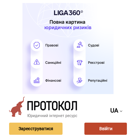
UA
Зареєструватися
Ввійти