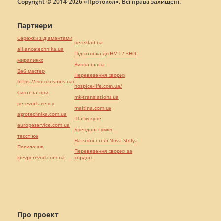
Copyright © 2014-2026 «Протокол». Всі права захищені.
Партнери
Сережки з діамантами
pereklad.ua
alliancetechnika.ua
Підготовка до НМТ / ЗНО
миралинкс
Винна шафа
Веб мастер
Перевезення хворих
https://motokosmos.ua/
hospice-life.com.ua/
Синтезатори
mk-translations.ua
perevod.agency
maltina.com.ua
agrotechnika.com.ua
Шафи купе
europeservice.com.ua
Брендові сумки
текст юа
Натяжні стелі Nova Stelya
Посилання
Перевезення хворих за
kievperevod.com.ua
кордон
Про проект